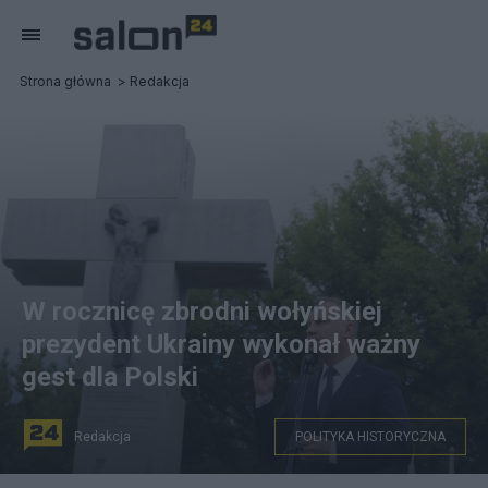
Strona główna
Redakcja
W rocznicę zbrodni wołyńskiej
prezydent Ukrainy wykonał ważny
gest dla Polski
Redakcja
POLITYKA HISTORYCZNA
Prezydent RP Andrzej Duda podczas uroczystości z