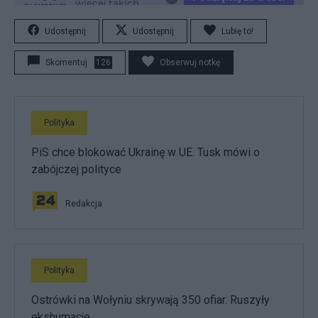
Udostępnij
Udostępnij
Lubię to!
Skomentuj
126
Obserwuj notkę
Polityka
PiS chce blokować Ukrainę w UE. Tusk mówi o
zabójczej polityce
Redakcja
Polityka
Ostrówki na Wołyniu skrywają 350 ofiar. Ruszyły
ekshumacje