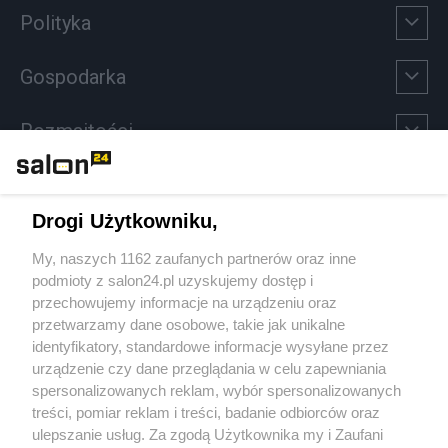
Polityka
Gospodarka
Rozmaitości
Technologie
Drogi Użytkowniku,
Sport
My, naszych 1162 zaufanych partnerów oraz inne
podmioty z salon24.pl uzyskujemy dostęp i
Społeczeństwo
przechowujemy informacje na urządzeniu oraz
przetwarzamy dane osobowe, takie jak unikalne
Kultura
identyfikatory, standardowe informacje wysyłane przez
urządzenie czy dane przeglądania w celu zapewniania
spersonalizowanych reklam, wybór spersonalizowanych
treści, pomiar reklam i treści, badanie odbiorców oraz
ulepszanie usług. Za zgodą Użytkownika my i Zaufani
X
Facebook
Instagram
Youtube