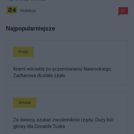
Redakcja
67
Najpopularniejsze
Rosja
Kreml wściekły po przemówieniu Nawrockiego.
Zacharowa dostała szału
Sondaż
Ze świecą szukać zwolenników rządu. Duży ból
głowy dla Donalda Tuska