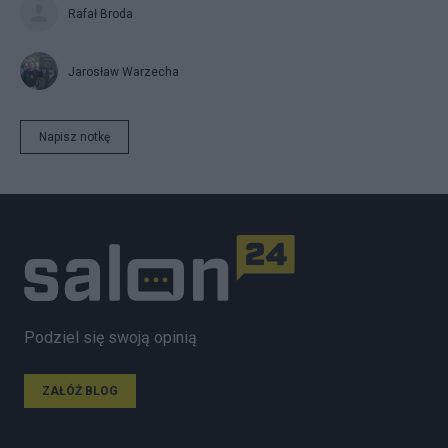
Rafał Broda
Jarosław Warzecha
Napisz notkę
Podziel się swoją opinią
ZAŁÓŻ BLOG