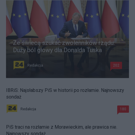
Ze świecą szukać zwolenników rządu.
Duży ból głowy dla Donalda Tuska
Redakcja
202
IBRiS: Najsłabszy PiS w historii po rozłamie. Najnowszy
sondaż
Redakcja
180
PiS traci na rozłamie z Morawieckim, ale prawica nie.
Najnowszy sondaż