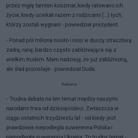
przez mgłę tamten koszmar, kiedy ratowano ich
życie, kiedy uciekali razem z rodzicami (...) tych,
którzy zostali wygnani - powiedział prezydent.
- Ponad pół miliona nosiło i nosi w duszy straszliwą
zadrę, ranę, bardzo często zabliźniająca się z
wielkim trudem. Mam nadzieję, że już zabliźnioną,
ale ślad pozostaje - powiedział Duda.
Reklama
- Trudna debata na ten temat między naszymi
narodami trwa od dziesięcioleci. Zwłaszcza w
ciągu ostatnich trzydziestu lat - od kiedy jest
prawdziwie niepodległa suwerenna Polska i
niepodległa suwerenna Ukraina. To trudny temat -