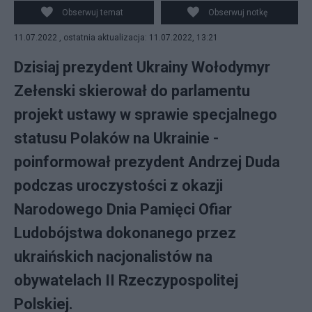
okazji Narodowego Dnia Pamięci Ofiar Ludobójstwa
Obserwuj temat
Obserwuj notkę
dokonanego przez ukraińskich nacjonalistów na
11.07.2022 , ostatnia aktualizacja: 11.07.2022, 13:21
obywatelach II Rzeczypospolitej Polskiej, fot.
PAP/Paweł Supernak
Dzisiaj prezydent Ukrainy Wołodymyr
Zełenski skierował do parlamentu
projekt ustawy w sprawie specjalnego
statusu Polaków na Ukrainie -
poinformował prezydent Andrzej Duda
podczas uroczystości z okazji
Narodowego Dnia Pamięci Ofiar
Ludobójstwa dokonanego przez
ukraińskich nacjonalistów na
obywatelach II Rzeczypospolitej
Polskiej.