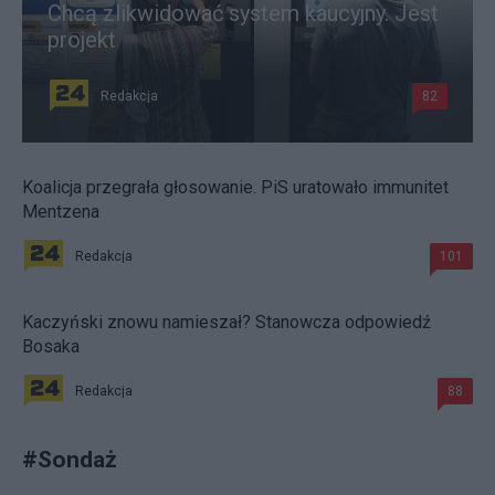
Chcą zlikwidować system kaucyjny. Jest
projekt
Redakcja
82
Koalicja przegrała głosowanie. PiS uratowało immunitet
Mentzena
Redakcja
101
Kaczyński znowu namieszał? Stanowcza odpowiedź
Bosaka
Redakcja
88
#
Sondaż