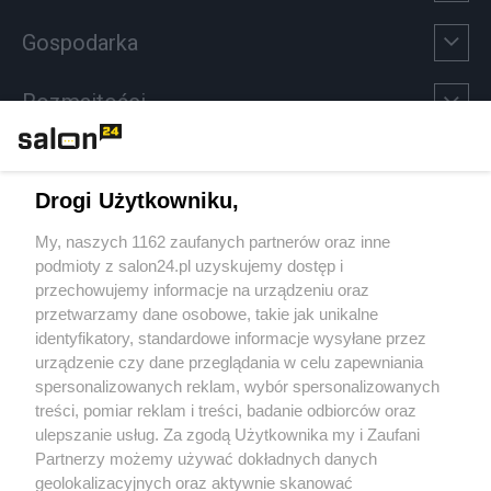
Gospodarka
Rozmaitości
Technologie
Drogi Użytkowniku,
Sport
My, naszych 1162 zaufanych partnerów oraz inne
podmioty z salon24.pl uzyskujemy dostęp i
Społeczeństwo
przechowujemy informacje na urządzeniu oraz
przetwarzamy dane osobowe, takie jak unikalne
Kultura
identyfikatory, standardowe informacje wysyłane przez
urządzenie czy dane przeglądania w celu zapewniania
spersonalizowanych reklam, wybór spersonalizowanych
treści, pomiar reklam i treści, badanie odbiorców oraz
ulepszanie usług. Za zgodą Użytkownika my i Zaufani
X
Facebook
Instagram
Youtube
Partnerzy możemy używać dokładnych danych
geolokalizacyjnych oraz aktywnie skanować