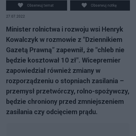
Prawną” zapewnił, że "chleb nie będzie kosztował 10 zł".
Obserwuj temat
Obserwuj notkę
Źródło: commons.wikimedia.org
27.07.2022
Minister rolnictwa i rozwoju wsi Henryk
Kowalczyk w rozmowie z "Dziennikiem
Gazetą Prawną” zapewnił, że "chleb nie
będzie kosztował 10 zł". Wicepremier
zapowiedział również zmiany w
rozporządzeniu o stopniach zasilania –
przemysł przetwórczy, rolno-spożywczy,
będzie chroniony przed zmniejszeniem
zasilania czy odcięciem prądu.