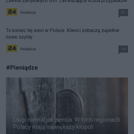
Lawina zamykanych firm. Zatrważająca liczba przypadków
Redakcja
31
To koniec tej sieci w Polsce. Klienci zobaczą zupełnie
nowe szyldy
Redakcja
14
#
Pieniądze
Długi niemal jak pensja. W tych regionach
Polacy mają największy kłopot