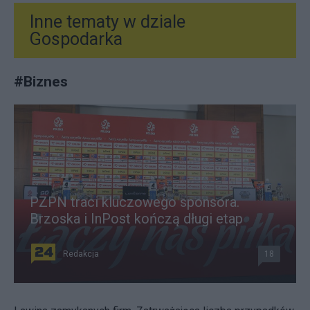
Inne tematy w dziale
Gospodarka
#
Biznes
PZPN traci kluczowego sponsora.
Brzoska i InPost kończą długi etap
Redakcja
18