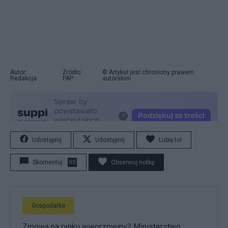
Autor:
Źródło:
© Artykuł jest chroniony prawem
Redakcja
PAP
autorskim.
Udostępnij
Udostępnij
Lubię to!
Skomentuj
90
Obserwuj notkę
Gospodarka
Zmowa na rynku wieprzowiny? Ministerstwo