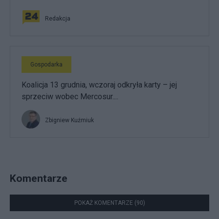
Redakcja
Gospodarka
Koalicja 13 grudnia, wczoraj odkryła karty – jej
sprzeciw wobec Mercosur....
Zbigniew Kuźmiuk
Komentarze
POKAŻ KOMENTARZE (90)