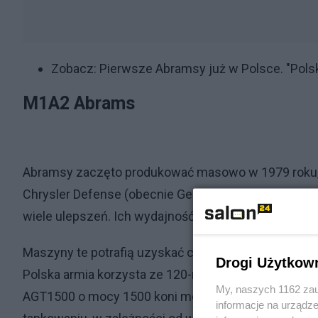
Zobacz:
Pierwsze Abramsy już w Polsce. "Pols
M1A2 Abrams
Abramsy zaczęto produkować masowo w 1979 roku, po 
Chrysler Defense (obecnie General Dynamics Land 
wiele ulepszeń. Ich wydajność sprawiła, że Ameryka
Maszyny te potrafią uzyskać celne trafienia nawet 
Drogi Użytkow
Polska armia korzysta ze 120-mm gładkolufowego d
My, naszych 1162 zau
AGT1500 o mocy 1500 koni mechanicznych. Czołgi 
informacje na urządze