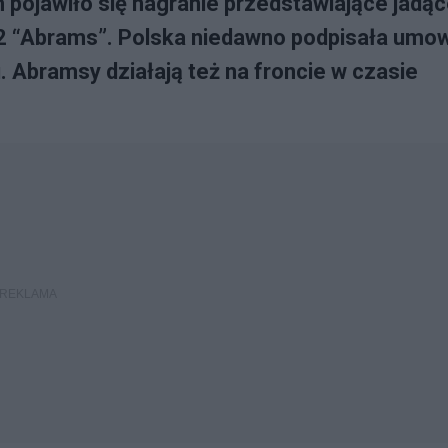
pojawiło się nagranie przedstawiające jadą
2 “Abrams”. Polska niedawno podpisała umo
 Abramsy działają też na froncie w czasie