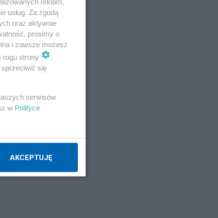
go
alizowanych reklam,
ie usług. Za zgodą
ych oraz aktywnie
watność, prosimy o
wolna i zawsze możesz
m rogu strony
.
sprzeciwić się
 naszych serwisów
esz w
Polityce
AKCEPTUJĘ