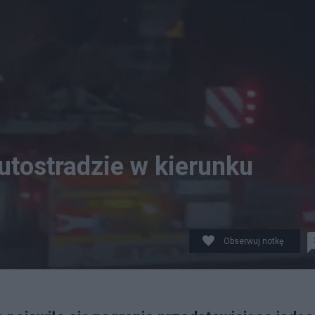
utostradzie w kierunku
Obserwuj notkę
ę Polski amerykańskie czołgi "Abrams". (fot. Twitter/T