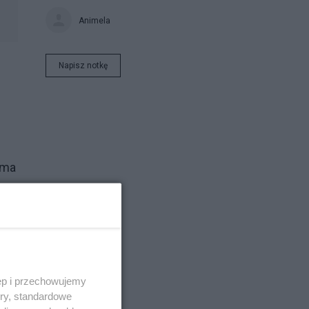
Animela
Napisz notkę
rma
w".
a
ęp i przechowujemy
m
ory, standardowe