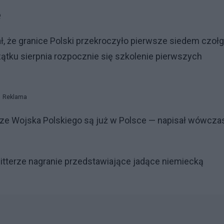
e
ł, że granice Polski przekroczyło pierwsze siedem czoł
czątku sierpnia rozpocznie się szkolenie pierwszych
Reklama
erze Wojska Polskiego są już w Polsce — napisał wówcza
itterze nagranie przedstawiające jadące niemiecką