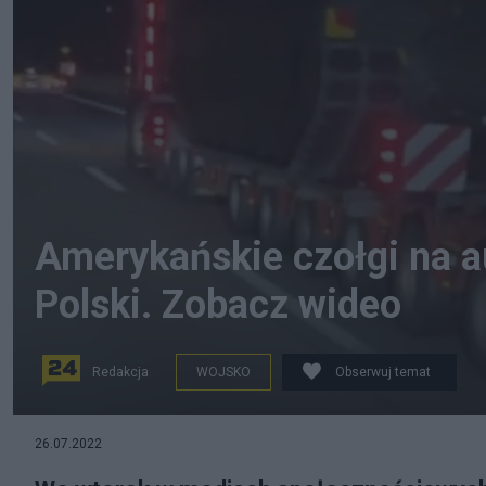
Amerykańskie czołgi na a
Polski. Zobacz wideo
Redakcja
WOJSKO
Obserwuj temat
Na niemieckich autostradach zauważono jadące w stron
26.07.2022