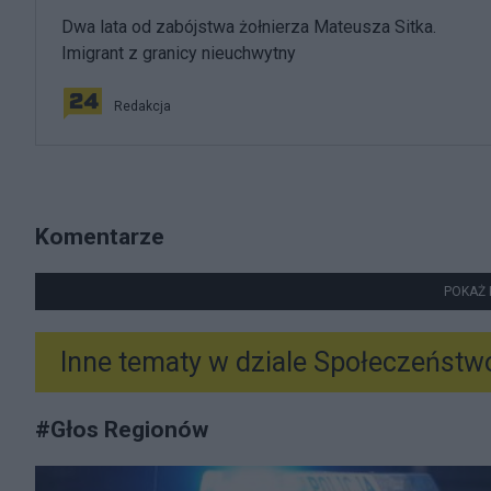
Dwa lata od zabójstwa żołnierza Mateusza Sitka.
Imigrant z granicy nieuchwytny
Redakcja
Komentarze
POKAŻ 
Inne tematy w dziale
Społeczeństw
#
Głos Regionów