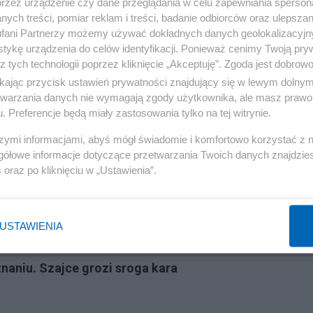
malna prędkość to 67 kilometrów na godzinę, pomimo je
przez urządzenie czy dane przeglądania w celu zapewniania sperson
ych treści, pomiar reklam i treści, badanie odbiorców oraz ulepszan
fani Partnerzy możemy używać dokładnych danych geolokalizacyjn
tykę urządzenia do celów identyfikacji. Ponieważ cenimy Twoją pry
z tych technologii poprzez kliknięcie „Akceptuję”. Zgoda jest dobro
ikając przycisk ustawień prywatności znajdujący się w lewym dolny
etwarzania danych nie wymagają zgody użytkownika, ale masz prawo 
. Preferencje będą miały zastosowania tylko na tej witrynie.
Reklama
szymi informacjami, abyś mógł świadomie i komfortowo korzystać z
gółowe informacje dotyczące przetwarzania Twoich danych znajdzi
s
oraz po kliknięciu w „Ustawienia”.
. Zyskają też urzędnicy państwowi
USTAWIENIA
wdziwy powód wizyty w Moskwie
naniu. Szajce grozi sroga kara