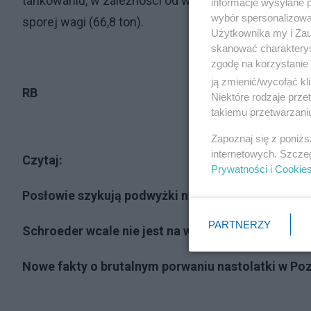
tankowaniu, w zależności od warunków. Jego maksy
informacje wysyłane 
wybór spersonalizowan
sporej wagi (66,8 ton).
Użytkownika my i Zau
skanować charakterys
zgodę na korzystanie 
ją zmienić/wycofać kl
RB
Niektóre rodzaje prz
takiemu przetwarzaniu
Zapoznaj się z poniż
internetowych. Szcze
Czytaj:
Prywatności
i
Cookie
Posłowie szykują podwyżki na czas ostrej inflacji
PARTNERZY
Schroeder wcale nie jest na wakacjach. Oto pra
Nowe fakty o brutalnym porwaniu nastolatki w Poz