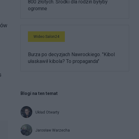
800 złotych. Środki dla rodzin byłyby
ogromne
gów
Wideo Salon24
Burza po decyzjach Nawrockiego. "Kibol
ułaskawił kibola? To propaganda"
s
Blogi na ten temat
Układ Otwarty
Jarosław Warzecha