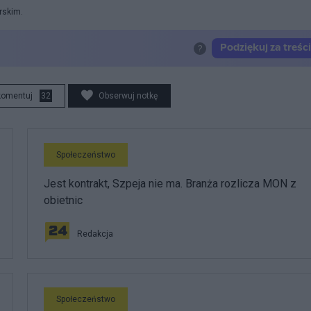
rskim.
komentuj
32
Obserwuj notkę
Społeczeństwo
Jest kontrakt, Szpeja nie ma. Branża rozlicza MON z
obietnic
Redakcja
Społeczeństwo