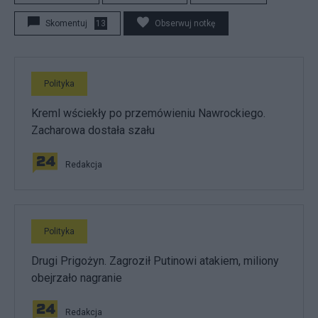
Skomentuj
13
Obserwuj notkę
Polityka
Kreml wściekły po przemówieniu Nawrockiego.
Zacharowa dostała szału
Redakcja
Polityka
Drugi Prigożyn. Zagroził Putinowi atakiem, miliony
obejrzało nagranie
Redakcja