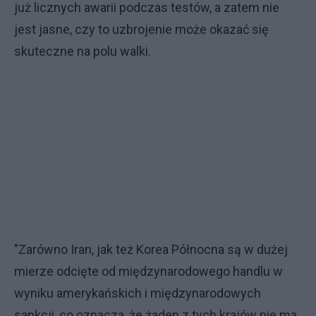
już licznych awarii podczas testów, a zatem nie
jest jasne, czy to uzbrojenie może okazać się
skuteczne na polu walki.
"Zarówno Iran, jak też Korea Północna są w dużej
mierze odcięte od międzynarodowego handlu w
wyniku amerykańskich i międzynarodowych
sankcji, co oznacza, że żaden z tych krajów nie ma