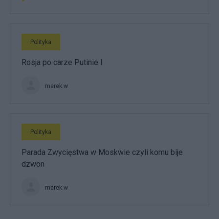
Polityka
Rosja po carze Putinie I
marek.w
Polityka
Parada Zwycięstwa w Moskwie czyli komu bije
dzwon
marek.w