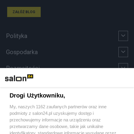
ZAŁÓŻ BLOG
Polityka
Gospodarka
Rozmaitości
Technologie
Drogi Użytkowniku,
Sport
My, naszych 1162 zaufanych partnerów oraz inne
podmioty z salon24.pl uzyskujemy dostęp i
Społeczeństwo
przechowujemy informacje na urządzeniu oraz
przetwarzamy dane osobowe, takie jak unikalne
Kultura
identyfikatory, standardowe informacje wysyłane przez