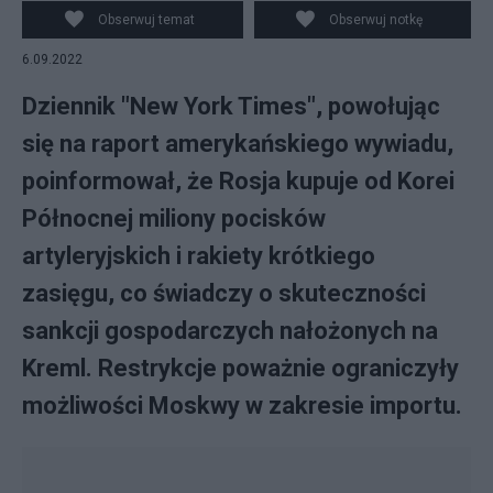
artyleryjskich i rakiety krótkiego zasięgu. Źródło:
Obserwuj temat
Obserwuj notkę
csis.org
6.09.2022
Dziennik "New York Times", powołując
się na raport amerykańskiego wywiadu,
poinformował, że Rosja kupuje od Korei
Północnej miliony pocisków
artyleryjskich i rakiety krótkiego
zasięgu, co świadczy o skuteczności
sankcji gospodarczych nałożonych na
Kreml. Restrykcje poważnie ograniczyły
możliwości Moskwy w zakresie importu.