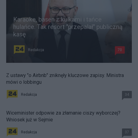
Karaoke, basen z kulkami i tańce
hulańce. Tak resort "przepalał" publiczną
kasę
Redakcja
70
Z ustawy "o Airbnb" zniknęły kluczowe zapisy. Ministra
mówi o lobbingu
Redakcja
34
Wiceminister odpowie za złamanie ciszy wyborczej?
Wniosek już w Sejmie
Redakcja
37