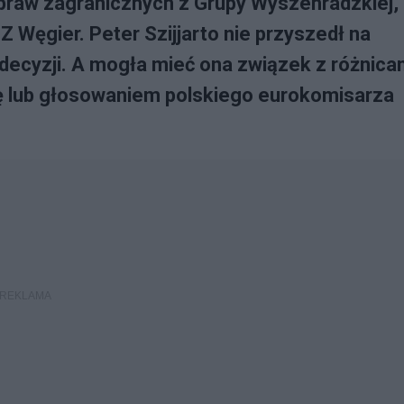
praw zagranicznych z Grupy Wyszehradzkiej,
 Węgier. Peter Szijjarto nie przyszedł na
 decyzji. A mogła mieć ona związek z różnica
ję lub głosowaniem polskiego eurokomisarza