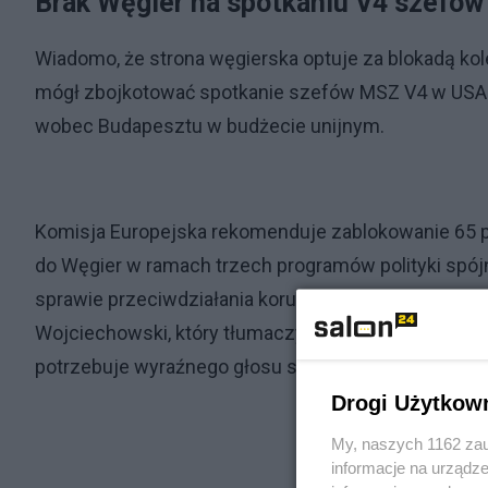
Brak Węgier na spotkaniu V4 szefó
Wiadomo, że strona węgierska optuje za blokadą kole
mógł zbojkotować spotkanie szefów MSZ V4 w US
wobec Budapesztu w budżecie unijnym.
Komisja Europejska rekomenduje zablokowanie 65 proc
do Węgier w ramach trzech programów polityki spó
sprawie przeciwdziałania korupcji. Eurokomisarze je
Wojciechowski, który tłumaczył w mediach społecz
potrzebuje wyraźnego głosu sprzeciwu na forum u
Drogi Użytkow
My, naszych 1162 zau
informacje na urządze