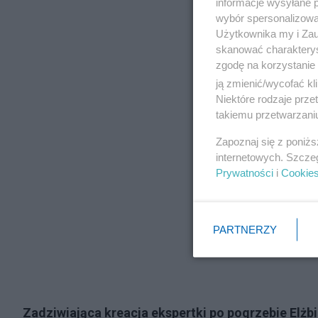
informacje wysyłane 
wybór spersonalizowan
Użytkownika my i Zau
skanować charakterys
zgodę na korzystanie 
ją zmienić/wycofać kl
Niektóre rodzaje prz
takiemu przetwarzaniu
Zapoznaj się z poniż
internetowych. Szcze
Prywatności
i
Cookie
PARTNERZY
Zadziwiająca kreacja ekspertki po pogrzebie Elżb