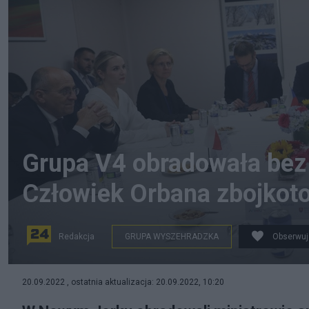
Grupa V4 obradowała bez 
Człowiek Orbana zbojkot
Redakcja
GRUPA WYSZEHRADZKA
Obserwuj
Obrady szefów MSZ grupy V4 bez przedstawiciela Węgi
20.09.2022 , ostatnia aktualizacja: 20.09.2022, 10:20