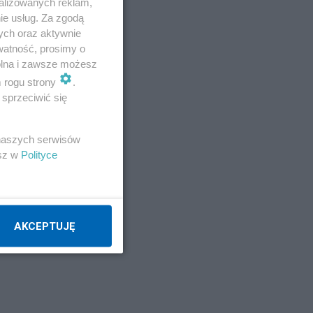
alizowanych reklam,
ie usług. Za zgodą
ych oraz aktywnie
watność, prosimy o
wolna i zawsze możesz
m rogu strony
.
sprzeciwić się
 naszych serwisów
esz w
Polityce
AKCEPTUJĘ