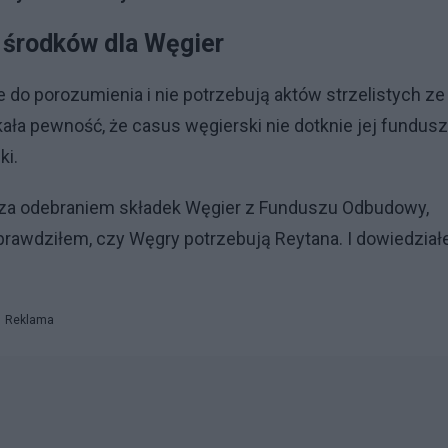
 środków dla Węgier
 do porozumienia i nie potrzebują aktów strzelistych ze
kała pewność, że casus węgierski nie dotknie jej fundusz
ki.
ał za odebraniem składek Węgier z Funduszu Odbudowy,
w sprawdziłem, czy Węgry potrzebują Reytana. I dowiedzia
Reklama