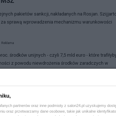
w MSZ
jnych pakietów sankcji, nakładanych na Rosjan. Szijjart
A za sprawą wprowadzenia mechanizmu warunkowości
Reklama
. środków unijnych - czyli 7,5 mld euro - które trafiłyb
jności z powodu niewdrożenia środków zaradczych w
dnogłośnie przyjęli tę decyzję, a wśród nich Janusz
nościowych, że wcześniej sondował stronę węgierską, 
nijnym.
niku,
fanych partnerów oraz inne podmioty z salon24.pl uzyskujemy dost
niu oraz przetwarzamy dane osobowe, takie jak unikalne identyfikat