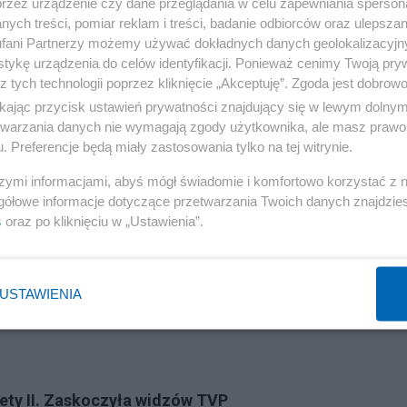
przez urządzenie czy dane przeglądania w celu zapewniania sperson
ych treści, pomiar reklam i treści, badanie odbiorców oraz ulepszan
fani Partnerzy możemy używać dokładnych danych geolokalizacyjn
tykę urządzenia do celów identyfikacji. Ponieważ cenimy Twoją pry
z tych technologii poprzez kliknięcie „Akceptuję”. Zgoda jest dobro
ikając przycisk ustawień prywatności znajdujący się w lewym dolny
etwarzania danych nie wymagają zgody użytkownika, ale masz prawo 
. Preferencje będą miały zastosowania tylko na tej witrynie.
szymi informacjami, abyś mógł świadomie i komfortowo korzystać z
gółowe informacje dotyczące przetwarzania Twoich danych znajdzi
s
oraz po kliknięciu w „Ustawienia”.
USTAWIENIA
iety II. Zaskoczyła widzów TVP