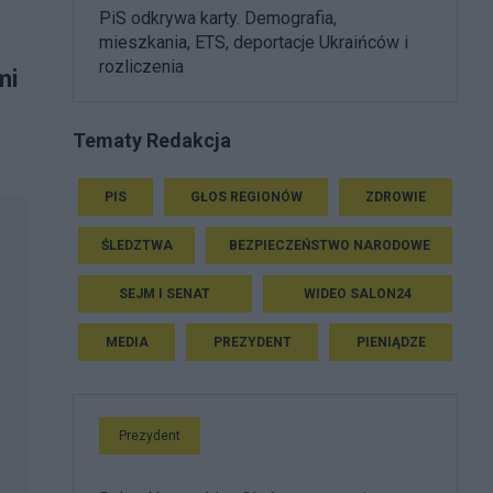
PiS odkrywa karty. Demografia,
mieszkania, ETS, deportacje Ukraińców i
rozliczenia
mi
Tematy Redakcja
PIS
GŁOS REGIONÓW
ZDROWIE
ŚLEDZTWA
BEZPIECZEŃSTWO NARODOWE
SEJM I SENAT
WIDEO SALON24
MEDIA
PREZYDENT
PIENIĄDZE
Prezydent