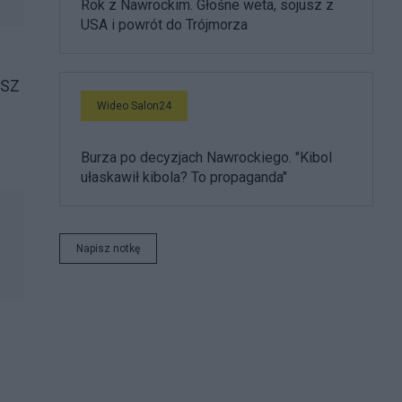
Rok z Nawrockim. Głośne weta, sojusz z
USA i powrót do Trójmorza
MSZ
Wideo Salon24
Burza po decyzjach Nawrockiego. "Kibol
ułaskawił kibola? To propaganda"
Napisz notkę