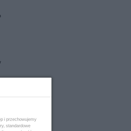
o
y
czy
ęp i przechowujemy
ory, standardowe