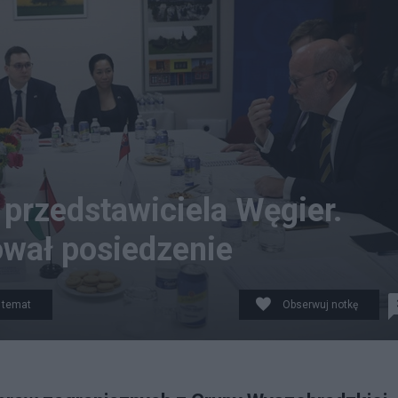
przedstawiciela Węgier.
ował posiedzenie
 temat
Obserwuj notkę
er. Fot. MSZ/Twitter