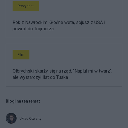
Prezydent
Rok z Nawrockim. Głośne weta, sojusz z USA i
powrót do Trójmorza
Film
Olbrychski skarży się na rząd. "Napluł mi w twarz",
ale wystarczył list do Tuska
Blogi na ten temat
Układ Otwarty