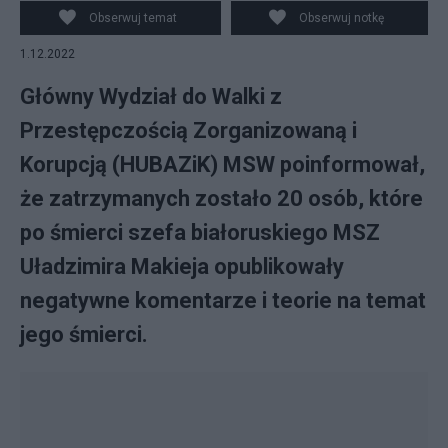
szefa białoruskiej dyplomacji opublikowały w Internecie
Obserwuj temat
Obserwuj notkę
negatywne komentarze na jego temat. (fot. Flickr)
1.12.2022
Główny Wydział do Walki z
Przestępczością Zorganizowaną i
Korupcją (HUBAZiK) MSW poinformował,
że zatrzymanych zostało 20 osób, które
po śmierci szefa białoruskiego MSZ
Uładzimira Makieja opublikowały
negatywne komentarze i teorie na temat
jego śmierci.