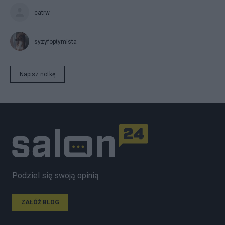
catrw
syzyfoptymista
Napisz notkę
Podziel się swoją opinią
ZAŁÓŻ BLOG