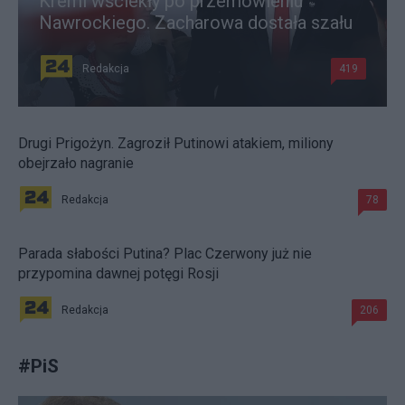
Kreml wściekły po przemówieniu
Nawrockiego. Zacharowa dostała szału
Redakcja
419
Drugi Prigożyn. Zagroził Putinowi atakiem, miliony
obejrzało nagranie
Redakcja
78
Parada słabości Putina? Plac Czerwony już nie
przypomina dawnej potęgi Rosji
Redakcja
206
#
PiS