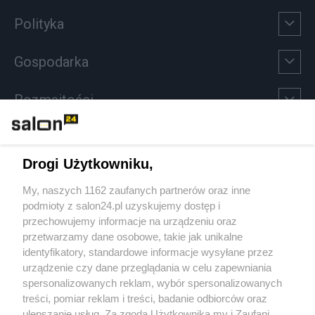
Polityka
Gospodarka
Rozmaitości
Technologie
Drogi Użytkowniku,
Sport
My, naszych 1162 zaufanych partnerów oraz inne
podmioty z salon24.pl uzyskujemy dostęp i
Społeczeństwo
przechowujemy informacje na urządzeniu oraz
przetwarzamy dane osobowe, takie jak unikalne
Kultura
identyfikatory, standardowe informacje wysyłane przez
urządzenie czy dane przeglądania w celu zapewniania
spersonalizowanych reklam, wybór spersonalizowanych
treści, pomiar reklam i treści, badanie odbiorców oraz
ulepszanie usług. Za zgodą Użytkownika my i Zaufani