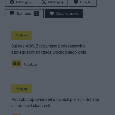
Udostępnij
Udostępnij
Lubię to!
Skomentuj
5
Obserwuj notkę
Polityka
Sukces ABW. Zatrzymano podejrzanych o
szpiegostwo na rzecz wschodniego kraju
Redakcja
Polityka
Poczobut opowiedział o swoich planach. Bohater
nie boi się Łukaszenki