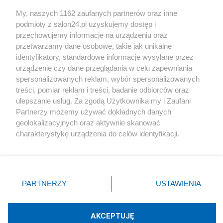
Sport
My, naszych 1162 zaufanych partnerów oraz inne
podmioty z salon24.pl uzyskujemy dostęp i
Społeczeństwo
przechowujemy informacje na urządzeniu oraz
przetwarzamy dane osobowe, takie jak unikalne
Kultura
identyfikatory, standardowe informacje wysyłane przez
urządzenie czy dane przeglądania w celu zapewniania
spersonalizowanych reklam, wybór spersonalizowanych
treści, pomiar reklam i treści, badanie odbiorców oraz
ulepszanie usług. Za zgodą Użytkownika my i Zaufani
X
Facebook
Instagram
Youtube
Partnerzy możemy używać dokładnych danych
geolokalizacyjnych oraz aktywnie skanować
charakterystykę urządzenia do celów identyfikacji.
Web Content Media sp. z o. o. © 2022
Ponieważ cenimy Twoją prywatność, prosimy o zgodę na
korzystanie z tych technologii poprzez kliknięcie
„Akceptuję”. Zgoda jest dobrowolna i zawsze możesz ją
Pomoc
O nas
Praca
Reklama
Kontakt
zmienić/wycofać klikając przycisk ustawień prywatności
PARTNERZY
USTAWIENIA
znajdujący się w lewym dolnym rogu strony
. Niektóre
rodzaje przetwarzania danych nie wymagają zgody
użytkownika, ale masz prawo sprzeciwić się takiemu
AKCEPTUJĘ