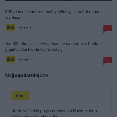
800 plus dla cudzoziemców. Wiemy, ile państwo im
wypłaca
Redakcja
58
Nie 800 plus, a inne świadczenie na dziecko. Padła
gigantyczna kwota w propozycji
Redakcja
55
Najpopularniejsze
Rosja
Kreml wściekły po przemówieniu Nawrockiego.
Zacharowa dostała szału