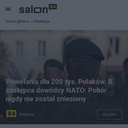
Strona główna
Redakcja
Powołania dla 200 tys. Polaków. B.
zastępca dowódcy NATO: Pobór
nigdy nie został zniesiony
Redakcja
WOJSKO
Powołanie rezerwistów do armii budzi emocje Fot.