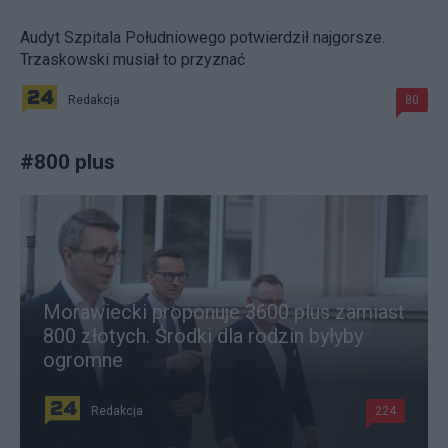
Audyt Szpitala Południowego potwierdził najgorsze.
Trzaskowski musiał to przyznać
Redakcja
80
#
800 plus
Morawiecki proponuje 3600 plus zamiast
800 złotych. Środki dla rodzin byłyby
ogromne
Redakcja
224