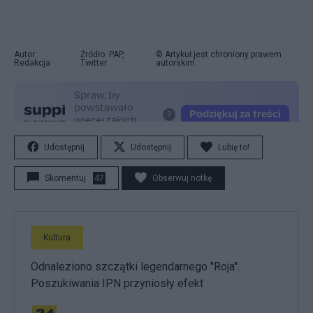
Autor:
Źródło: PAP,
© Artykuł jest chroniony prawem
Redakcja
Twitter
autorskim.
Udostępnij
Udostępnij
Lubię to!
Skomentuj
47
Obserwuj notkę
Kultura
Odnaleziono szczątki legendarnego "Roja".
Poszukiwania IPN przyniosły efekt