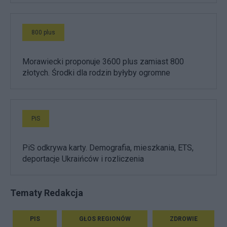
800 plus
Morawiecki proponuje 3600 plus zamiast 800
złotych. Środki dla rodzin byłyby ogromne
PiS
PiS odkrywa karty. Demografia, mieszkania, ETS,
deportacje Ukraińców i rozliczenia
Tematy Redakcja
PIS
GŁOS REGIONÓW
ZDROWIE