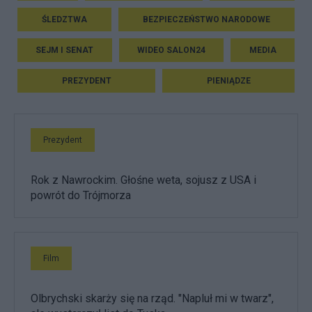
ŚLEDZTWA
BEZPIECZEŃSTWO NARODOWE
SEJM I SENAT
WIDEO SALON24
MEDIA
PREZYDENT
PIENIĄDZE
Prezydent
Rok z Nawrockim. Głośne weta, sojusz z USA i
powrót do Trójmorza
Film
Olbrychski skarży się na rząd. "Napluł mi w twarz",