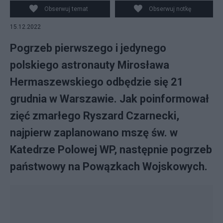
kosmiczny. Fot. Samotny Wędrowiec/CC BY-SA 4.0 /
Obserwuj temat
Obserwuj notkę
Canva
15.12.2022
Pogrzeb pierwszego i jedynego
polskiego astronauty Mirosława
Hermaszewskiego odbędzie się 21
grudnia w Warszawie. Jak poinformował
zięć zmarłego Ryszard Czarnecki,
najpierw zaplanowano mszę św. w
Katedrze Polowej WP, następnie pogrzeb
państwowy na Powązkach Wojskowych.