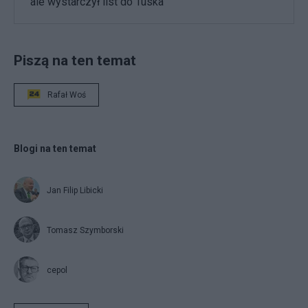
ale wystarczył list do Tuska
Piszą na ten temat
Rafał Woś
Blogi na ten temat
Jan Filip Libicki
Tomasz Szymborski
cepol