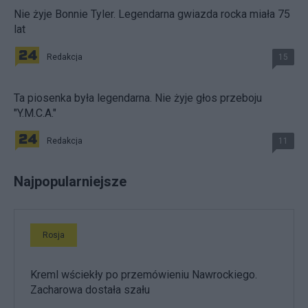
Nie żyje Bonnie Tyler. Legendarna gwiazda rocka miała 75
lat
Redakcja
15
Ta piosenka była legendarna. Nie żyje głos przeboju
"Y.M.C.A."
Redakcja
11
Najpopularniejsze
Rosja
Kreml wściekły po przemówieniu Nawrockiego.
Zacharowa dostała szału