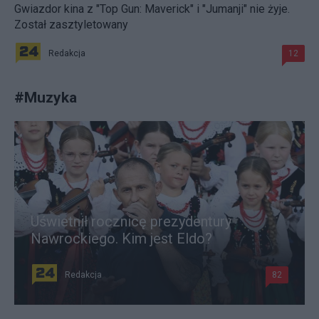
Gwiazdor kina z "Top Gun: Maverick" i "Jumanji" nie żyje.
Został zasztyletowany
Redakcja
12
#
Muzyka
Uświetnił rocznicę prezydentury
Nawrockiego. Kim jest Eldo?
Redakcja
82