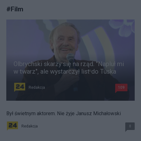
#
Film
Olbrychski skarży się na rząd. "Napluł mi
w twarz", ale wystarczył list do Tuska
Redakcja
109
Był świetnym aktorem. Nie żyje Janusz Michałowski
Redakcja
8