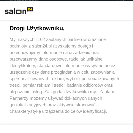
Rozmaitości
Technologie
Drogi Użytkowniku,
Sport
My, naszych 1162 zaufanych partnerów oraz inne
podmioty z salon24.pl uzyskujemy dostęp i
Społeczeństwo
przechowujemy informacje na urządzeniu oraz
przetwarzamy dane osobowe, takie jak unikalne
Kultura
identyfikatory, standardowe informacje wysyłane przez
urządzenie czy dane przeglądania w celu zapewniania
spersonalizowanych reklam, wybór spersonalizowanych
treści, pomiar reklam i treści, badanie odbiorców oraz
ulepszanie usług. Za zgodą Użytkownika my i Zaufani
X
Facebook
Instagram
Youtube
Partnerzy możemy używać dokładnych danych
geolokalizacyjnych oraz aktywnie skanować
charakterystykę urządzenia do celów identyfikacji.
Web Content Media sp. z o. o. © 2022
Ponieważ cenimy Twoją prywatność, prosimy o zgodę na
korzystanie z tych technologii poprzez kliknięcie
„Akceptuję”. Zgoda jest dobrowolna i zawsze możesz ją
Pomoc
O nas
Praca
Reklama
Kontakt