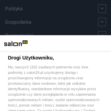
Polityka
Gospodarka
Rozmaitości
Technologie
Drogi Użytkowniku,
Sport
My, naszych 1162 zaufanych partnerów oraz inne
podmioty z salon24.pl uzyskujemy dostęp i
Społeczeństwo
przechowujemy informacje na urządzeniu oraz
przetwarzamy dane osobowe, takie jak unikalne
Kultura
identyfikatory, standardowe informacje wysyłane przez
urządzenie czy dane przeglądania w celu zapewniania
spersonalizowanych reklam, wybór spersonalizowanych
treści, pomiar reklam i treści, badanie odbiorców oraz
ulepszanie usług. Za zgodą Użytkownika my i Zaufani