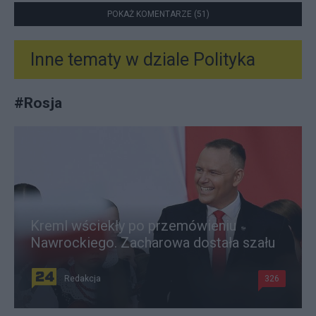
POKAŻ KOMENTARZE (51)
Inne tematy w dziale
Polityka
#
Rosja
Kreml wściekły po przemówieniu
Nawrockiego. Zacharowa dostała szału
Redakcja
326