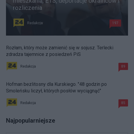
mieszkania, ETS, deportacje Ukraińców i
rozliczenia
Redakcja
197
Rozłam, który może zamienić się w sojusz. Terlecki
zdradza tajemnice z posiedzeń PiS
Redakcja
89
Hofman bezlitosny dla Kurskiego. "48 godzin po
Smoleńsku liczył, których posłów wyciągnąć"
Redakcja
85
Najpopularniejsze