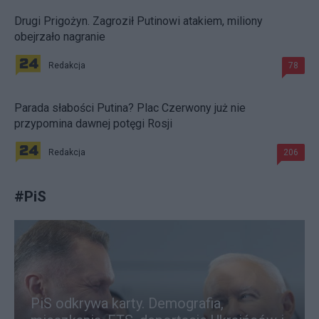
Drugi Prigożyn. Zagroził Putinowi atakiem, miliony
obejrzało nagranie
Redakcja
78
Parada słabości Putina? Plac Czerwony już nie
przypomina dawnej potęgi Rosji
Redakcja
206
#
PiS
PiS odkrywa karty. Demografia,