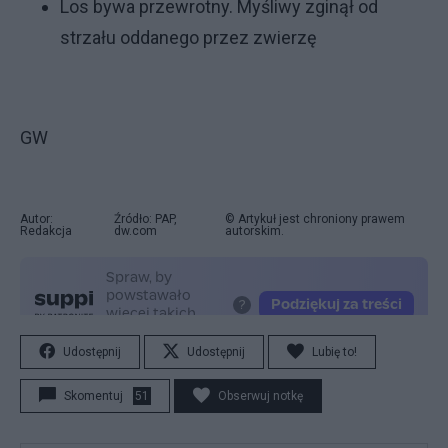
Los bywa przewrotny. Myśliwy zginął od
strzału oddanego przez zwierzę
GW
Autor:
Źródło: PAP,
© Artykuł jest chroniony prawem
Redakcja
dw.com
autorskim.
Udostępnij
Udostępnij
Lubię to!
Skomentuj
51
Obserwuj notkę