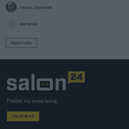
Tomasz Szymborski
skamander
Napisz notkę
Podziel się swoją opinią
ZAŁÓŻ BLOG