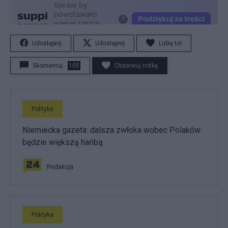
Udostępnij
Udostępnij
Lubię to!
Skomentuj
105
Obserwuj notkę
Polityka
Niemiecka gazeta: dalsza zwłoka wobec Polaków
będzie większą hańbą
Redakcja
Polityka