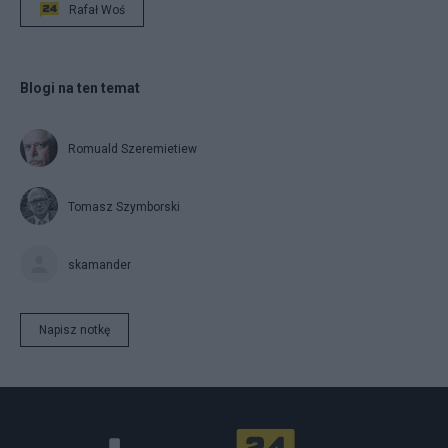
Rafał Woś
Blogi na ten temat
Romuald Szeremietiew
Tomasz Szymborski
skamander
Napisz notkę