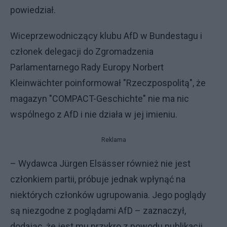
powiedział.
Wiceprzewodniczący klubu AfD w Bundestagu i
członek delegacji do Zgromadzenia
Parlamentarnego Rady Europy Norbert
Kleinwächter poinformował "Rzeczpospolitą", że
magazyn "COMPACT-Geschichte" nie ma nic
wspólnego z AfD i nie działa w jej imieniu.
Reklama
– Wydawca Jürgen Elsässer również nie jest
członkiem partii, próbuje jednak wpłynąć na
niektórych członków ugrupowania. Jego poglądy
są niezgodne z poglądami AfD – zaznaczył,
dodając, że jest mu przykro z powodu publikacji.