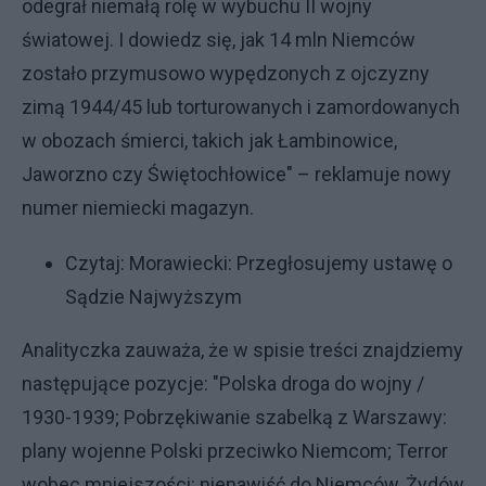
odegrał niemałą rolę w wybuchu II wojny
światowej. I dowiedz się, jak 14 mln Niemców
zostało przymusowo wypędzonych z ojczyzny
zimą 1944/45 lub torturowanych i zamordowanych
w obozach śmierci, takich jak Łambinowice,
Jaworzno czy Świętochłowice" – reklamuje nowy
numer niemiecki magazyn.
Czytaj:
Morawiecki: Przegłosujemy ustawę o
Sądzie Najwyższym
Analityczka zauważa, że w spisie treści znajdziemy
następujące pozycje: "Polska droga do wojny /
1930-1939; Pobrzękiwanie szabelką z Warszawy:
plany wojenne Polski przeciwko Niemcom; Terror
wobec mniejszości: nienawiść do Niemców, Żydów