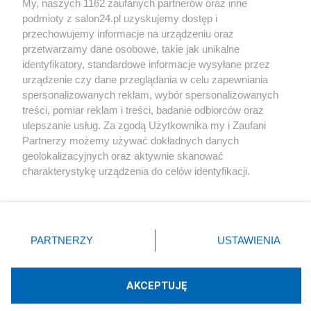
My, naszych 1162 zaufanych partnerów oraz inne
podmioty z salon24.pl uzyskujemy dostęp i
Społeczeństwo
przechowujemy informacje na urządzeniu oraz
przetwarzamy dane osobowe, takie jak unikalne
Kultura
identyfikatory, standardowe informacje wysyłane przez
urządzenie czy dane przeglądania w celu zapewniania
spersonalizowanych reklam, wybór spersonalizowanych
treści, pomiar reklam i treści, badanie odbiorców oraz
ulepszanie usług. Za zgodą Użytkownika my i Zaufani
X
Facebook
Instagram
Youtube
Partnerzy możemy używać dokładnych danych
geolokalizacyjnych oraz aktywnie skanować
charakterystykę urządzenia do celów identyfikacji.
Web Content Media sp. z o. o. © 2022
Ponieważ cenimy Twoją prywatność, prosimy o zgodę na
korzystanie z tych technologii poprzez kliknięcie
„Akceptuję”. Zgoda jest dobrowolna i zawsze możesz ją
Pomoc
O nas
Praca
Reklama
Kontakt
zmienić/wycofać klikając przycisk ustawień prywatności
PARTNERZY
USTAWIENIA
znajdujący się w lewym dolnym rogu strony
. Niektóre
rodzaje przetwarzania danych nie wymagają zgody
użytkownika, ale masz prawo sprzeciwić się takiemu
AKCEPTUJĘ
przetwarzaniu. Preferencje będą miały zastosowania tylko
Technologię dostarcza:
W3media.pl
na tej witrynie.