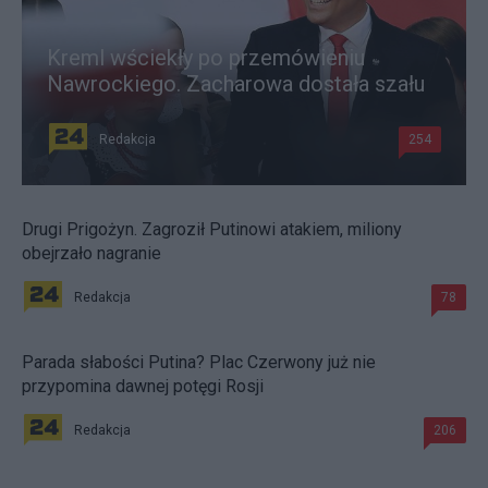
Kreml wściekły po przemówieniu
Nawrockiego. Zacharowa dostała szału
Redakcja
254
Drugi Prigożyn. Zagroził Putinowi atakiem, miliony
obejrzało nagranie
Redakcja
78
Parada słabości Putina? Plac Czerwony już nie
przypomina dawnej potęgi Rosji
Redakcja
206