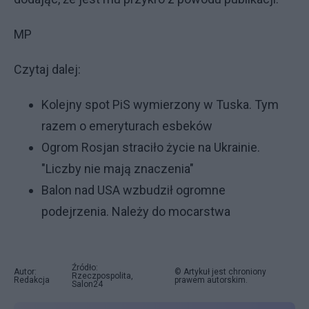
MP
Czytaj dalej:
Kolejny spot PiS wymierzony w Tuska. Tym
razem o emeryturach esbeków
Ogrom Rosjan straciło życie na Ukrainie.
"Liczby nie mają znaczenia"
Balon nad USA wzbudził ogromne
podejrzenia. Należy do mocarstwa
Źródło:
Autor:
© Artykuł jest chroniony
Rzeczpospolita,
Redakcja
prawem autorskim.
Salon24