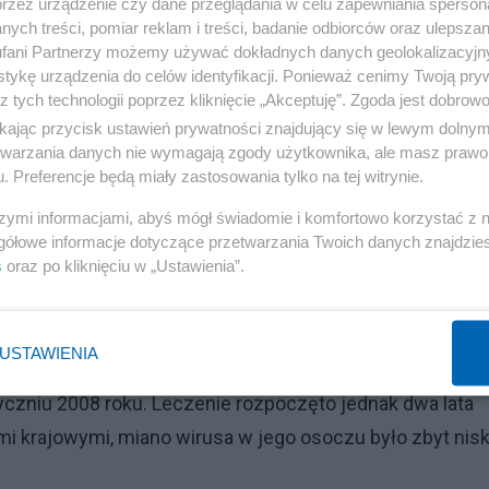
przez urządzenie czy dane przeglądania w celu zapewniania sperson
ych treści, pomiar reklam i treści, badanie odbiorców oraz ulepszan
fani Partnerzy możemy używać dokładnych danych geolokalizacyjn
tykę urządzenia do celów identyfikacji. Ponieważ cenimy Twoją pry
z tych technologii poprzez kliknięcie „Akceptuję”. Zgoda jest dobro
ikając przycisk ustawień prywatności znajdujący się w lewym dolny
etwarzania danych nie wymagają zgody użytkownika, ale masz prawo 
. Preferencje będą miały zastosowania tylko na tej witrynie.
szymi informacjami, abyś mógł świadomie i komfortowo korzystać z
gółowe informacje dotyczące przetwarzania Twoich danych znajdzi
s
oraz po kliknięciu w „Ustawienia”.
USTAWIENIA
czniu 2008 roku. Leczenie rozpoczęto jednak dwa lata
 krajowymi, miano wirusa w jego osoczu było zbyt nisk