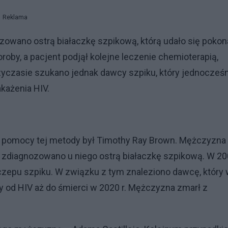
Reklama
zowano ostrą białaczkę szpikową, którą udało się pokon
oroby, a pacjent podjął kolejne leczenie chemioterapią,
yczasie szukano jednak dawcy szpiku, który jednocześn
akażenia HIV.
zy pomocy tej metody był Timothy Ray Brown. Mężczyzna
iej zdiagnozowano u niego ostrą białaczkę szpikową. W 2
zepu szpiku. W związku z tym znaleziono dawcę, który
y od HIV aż do śmierci w 2020 r. Mężczyzna zmarł z