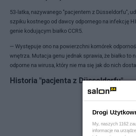
53-latka, nazywanego "pacjentem z Düsseldorfu", u
szpiku kostnego od dawcy odpornego na infekcję HI
genie kodującym białko CCR5.
— Występuje ono na powierzchni komórek odporności
wnętrza. Mutacja genu jednak sprawia, że białko to 
odporne na wirusa, który nie ma się jak do nich dost
Historia "pacjenta z Düsseldorfu"
Drogi Użytkow
My, naszych 1162 zau
informacje na urządze