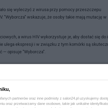
dało się wyleczyć z wirusa przy pomocy przeszczepu
V. "Wyborcza" wskazuje, że osoby takie mają mutację w
owych, a wirus HIV wykorzystuje je, aby dostać się do 
nie ulega ekspresji i w związku z tym komórki są skutecz
ać — opisuje "Wyborcza".
niku,
fanych partnerów oraz inne podmioty z salon24.pl uzyskujemy dost
niu oraz przetwarzamy dane osobowe, takie jak unikalne identyfikat