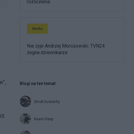
rozliczenia
Media
Nie żyje Andrzej Morozowski. TVN24
żegna dziennikarza
e",
Blogi na ten temat
9
Smok Eustachy
iS
Beem.Deep