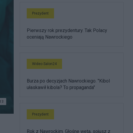
Prezydent
Pierwszy rok prezydentury. Tak Polacy
oceniają Nawrockiego
Wideo Salon24
z
Burza po decyzjach Nawrockiego. "Kibol
ułaskawił kibola? To propaganda"
13
Prezydent
Rok z Nawrockim. Głośne weta, sojusz z