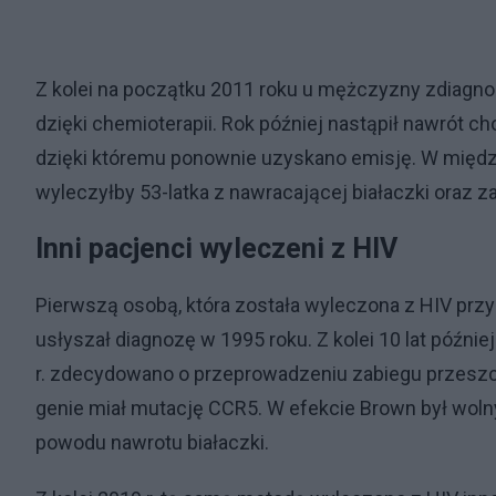
Z kolei na początku 2011 roku u mężczyzny zdiagno
dzięki chemioterapii. Rok później nastąpił nawrót ch
dzięki któremu ponownie uzyskano emisję. W międz
wyleczyłby 53-latka z nawracającej białaczki oraz z
Inni pacjenci wyleczeni z HIV
Pierwszą osobą, która została wyleczona z HIV pr
usłyszał diagnozę w 1995 roku. Z kolei 10 lat późn
r. zdecydowano o przeprowadzeniu zabiegu przeszc
genie miał mutację CCR5. W efekcie Brown był woln
powodu nawrotu białaczki.