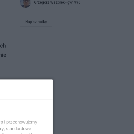
Grzegorz Wszołek - gw1990
Napisz notkę
ich
nie
ęp i przechowujemy
ory, standardowe