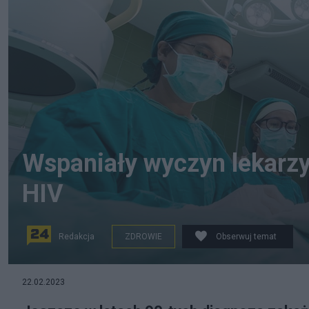
Wspaniały wyczyn lekarzy.
HIV
Redakcja
ZDROWIE
Obserwuj temat
53-latek został wyleczony z HIV dzięki przeszczepowi 
22.02.2023