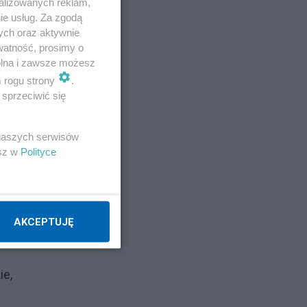
alizowanych reklam,
ie usług. Za zgodą
ych oraz aktywnie
watność, prosimy o
wolna i zawsze możesz
m rogu strony
.
sprzeciwić się
 naszych serwisów
esz w
Polityce
AKCEPTUJĘ
ie,