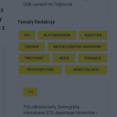
USA i powrót do Trójmorza
 z
y
Tematy Redakcja
 z
PIS
GŁOS REGIONÓW
ŚLEDZTWA
ZDROWIE
BEZPIECZEŃSTWO NARODOWE
PREZYDENT
MEDIA
PIENIĄDZE
PRZESTĘPCZOŚĆ
WIDEO SALON24
PiS
PiS odkrywa karty. Demografia,
mieszkania, ETS, deportacje Ukraińców i