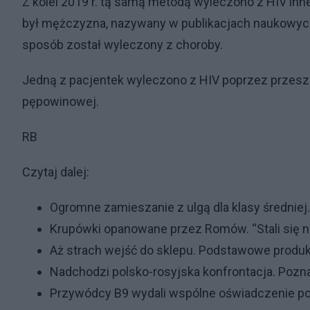
Z kolei 2019 r. tą samą metodą wyleczono z HIV in
był mężczyzna, nazywany w publikacjach naukowych 
sposób został wyleczony z choroby.
Jedną z pacjentek wyleczono z HIV poprzez przesz
pępowinowej.
RB
Czytaj dalej:
Ogromne zamieszanie z ulgą dla klasy średniej
Krupówki opanowane przez Romów. “Stali się n
Aż strach wejść do sklepu. Podstawowe produk
Nadchodzi polsko-rosyjska konfrontacja. Pozn
Przywódcy B9 wydali wspólne oświadczenie p