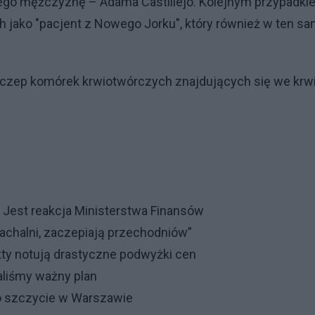
nego mężczyznę – Adama Castillejo. Kolejnym przypadk
jako "pacjent z Nowego Jorku", który również w ten s
czep komórek krwiotwórczych znajdujących się we krw
. Jest reakcja Ministerstwa Finansów
achalni, zaczepiają przechodniów”
ty notują drastyczne podwyżki cen
aliśmy ważny plan
o szczycie w Warszawie