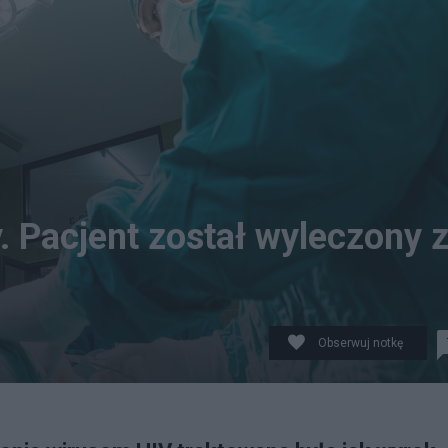
 Pacjent został wyleczony 
Obserwuj notkę
szpiku kostnego. (zdj. ilustracyjne/Pixabay)