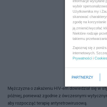
informacje wysyłane 
wybór spersonalizowan
Użytkownika my i Zau
skanować charakterys
zgodę na korzystanie 
ją zmienić/wycofać kl
Niektóre rodzaje prz
takiemu przetwarzaniu
Zapoznaj się z poniż
internetowych. Szcze
Prywatności
i
Cookie
PARTNERZY
Mężczyzna o zakażeniu HIV-em dowiedział się w sty
później, ponieważ zgodnie z ówczesnymi wytycznymi
aby rozpocząć terapię antyretrowirusową.