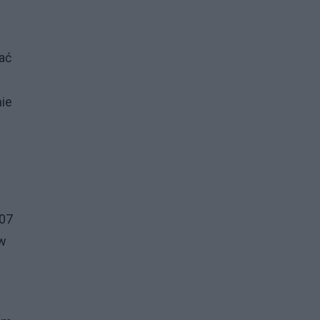
ać
ie
007
 w