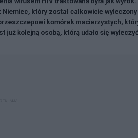
enia wirusem HIV traktowana była jak wyrok.
 Niemiec, który został całkowicie wyleczony
ki przeszczepowi komórek macierzystych, któr
 już kolejną osobą, którą udało się wyleczyć