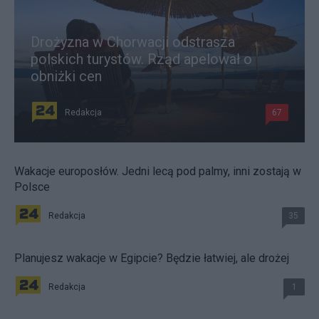
Drożyzna w Chorwacji odstrasza
polskich turystów. Rząd apelował o
obniżki cen
Redakcja
67
Wakacje europosłów. Jedni lecą pod palmy, inni zostają w
Polsce
Redakcja
35
Planujesz wakacje w Egipcie? Będzie łatwiej, ale drożej
Redakcja
1