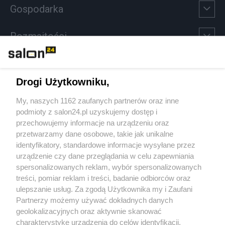
Gospodarka
Rozmaitości
Technologie
Drogi Użytkowniku,
Sport
My, naszych 1162 zaufanych partnerów oraz inne
podmioty z salon24.pl uzyskujemy dostęp i
Społeczeństwo
przechowujemy informacje na urządzeniu oraz
przetwarzamy dane osobowe, takie jak unikalne
Kultura
identyfikatory, standardowe informacje wysyłane przez
urządzenie czy dane przeglądania w celu zapewniania
spersonalizowanych reklam, wybór spersonalizowanych
treści, pomiar reklam i treści, badanie odbiorców oraz
ulepszanie usług. Za zgodą Użytkownika my i Zaufani
X
Facebook
Instagram
Youtube
Partnerzy możemy używać dokładnych danych
geolokalizacyjnych oraz aktywnie skanować
charakterystykę urządzenia do celów identyfikacji.