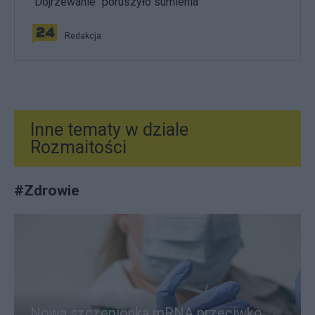
"Dojrzewanie" poruszyło sumienia
Redakcja
Inne tematy w dziale
Rozmaitości
#
Zdrowie
Nowa szczepionka mRNA przeciwko