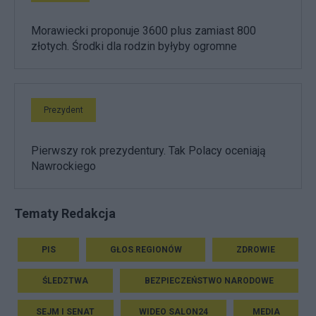
Morawiecki proponuje 3600 plus zamiast 800
złotych. Środki dla rodzin byłyby ogromne
Prezydent
Pierwszy rok prezydentury. Tak Polacy oceniają
Nawrockiego
Tematy Redakcja
PIS
GŁOS REGIONÓW
ZDROWIE
ŚLEDZTWA
BEZPIECZEŃSTWO NARODOWE
SEJM I SENAT
WIDEO SALON24
MEDIA