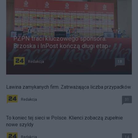
PZPN traci kluczowego sponsora.
Brzoska i InPost kończą długi etap
Redakcja
18
Lawina zamykanych firm. Zatrważająca liczba przypadków
Redakcja
31
To koniec tej sieci w Polsce. Klienci zobaczą zupełnie
nowe szyldy
Redakcja
14