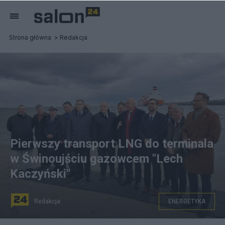
Strona główna
Redakcja
Pierwszy transport LNG do terminala
w Świnoujściu gazowcem "Lech
Kaczyński"
Redakcja
ENERGETYKA
W tle gazowiec "Lech Kaczyński", fot. Salon24