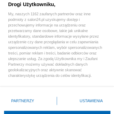
Drogi Użytkowniku,
Sport
My, naszych 1162 zaufanych partnerów oraz inne
podmioty z salon24.pl uzyskujemy dostęp i
Społeczeństwo
przechowujemy informacje na urządzeniu oraz
przetwarzamy dane osobowe, takie jak unikalne
Kultura
identyfikatory, standardowe informacje wysyłane przez
urządzenie czy dane przeglądania w celu zapewniania
spersonalizowanych reklam, wybór spersonalizowanych
treści, pomiar reklam i treści, badanie odbiorców oraz
ulepszanie usług. Za zgodą Użytkownika my i Zaufani
X
Facebook
Instagram
Youtube
Partnerzy możemy używać dokładnych danych
geolokalizacyjnych oraz aktywnie skanować
charakterystykę urządzenia do celów identyfikacji.
Web Content Media sp. z o. o. © 2022
Ponieważ cenimy Twoją prywatność, prosimy o zgodę na
korzystanie z tych technologii poprzez kliknięcie
„Akceptuję”. Zgoda jest dobrowolna i zawsze możesz ją
Pomoc
O nas
Praca
Reklama
Kontakt
zmienić/wycofać klikając przycisk ustawień prywatności
PARTNERZY
USTAWIENIA
znajdujący się w lewym dolnym rogu strony
. Niektóre
rodzaje przetwarzania danych nie wymagają zgody