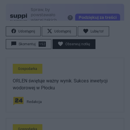
Udostępnij
Udostępnij
Lubię to!
Skomentuj
152
Obserwuj notkę
Gospodarka
ORLEN świętuje ważny wynik. Sukces inwetycji
wodorowej w Płocku
Redakcja
Gospodarka