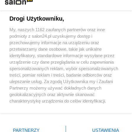
Technologie
Drogi Użytkowniku,
Sport
My, naszych 1162 zaufanych partnerów oraz inne
podmioty z salon24.pl uzyskujemy dostęp i
Społeczeństwo
przechowujemy informacje na urządzeniu oraz
przetwarzamy dane osobowe, takie jak unikalne
Kultura
identyfikatory, standardowe informacje wysyłane przez
urządzenie czy dane przeglądania w celu zapewniania
spersonalizowanych reklam, wybór spersonalizowanych
treści, pomiar reklam i treści, badanie odbiorców oraz
ulepszanie usług. Za zgodą Użytkownika my i Zaufani
X
Facebook
Instagram
Youtube
Partnerzy możemy używać dokładnych danych
geolokalizacyjnych oraz aktywnie skanować
charakterystykę urządzenia do celów identyfikacji.
Web Content Media sp. z o. o. © 2022
Ponieważ cenimy Twoją prywatność, prosimy o zgodę na
korzystanie z tych technologii poprzez kliknięcie
„Akceptuję”. Zgoda jest dobrowolna i zawsze możesz ją
Pomoc
O nas
Praca
Reklama
Kontakt
zmienić/wycofać klikając przycisk ustawień prywatności
PARTNERZY
USTAWIENIA