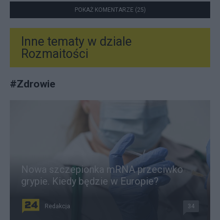
POKAŻ KOMENTARZE (25)
Inne tematy w dziale
Rozmaitości
#
Zdrowie
Nowa szczepionka mRNA przeciwko
grypie. Kiedy będzie w Europie?
Redakcja
34