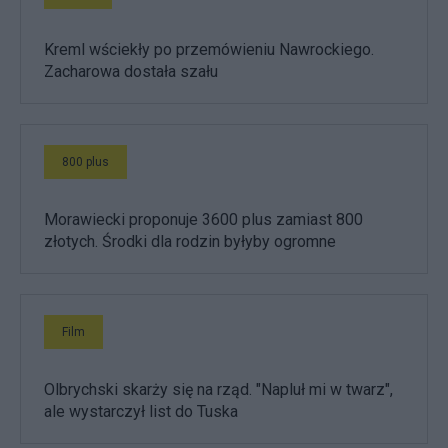
Kreml wściekły po przemówieniu Nawrockiego.
Zacharowa dostała szału
800 plus
Morawiecki proponuje 3600 plus zamiast 800
złotych. Środki dla rodzin byłyby ogromne
Film
Olbrychski skarży się na rząd. "Napluł mi w twarz",
ale wystarczył list do Tuska