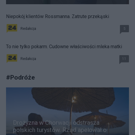
Niepokój klientów Rossmanna. Zatrute przekąski
Redakcja
5
To nie tylko pokarm. Cudowne właściwości mleka matki
Redakcja
11
#
Podróże
Drożyzna w Chorwacji odstrasza
polskich turystów. Rząd apelował o