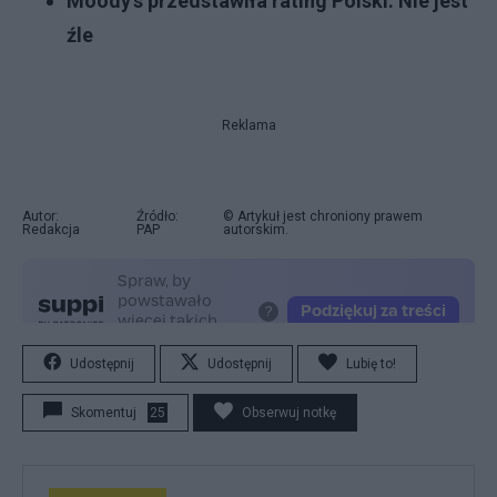
Moody's przedstawiła rating Polski. Nie jest
źle
Reklama
Autor:
Źródło:
© Artykuł jest chroniony prawem
Redakcja
PAP
autorskim.
Udostępnij
Udostępnij
Lubię to!
Skomentuj
25
Obserwuj notkę