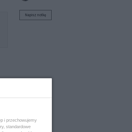
Napisz notkę
i.
ęp i przechowujemy
ory, standardowe