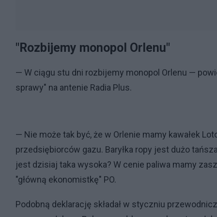
"Rozbijemy monopol Orlenu"
— W ciągu stu dni rozbijemy monopol Orlenu — powi
sprawy" na antenie Radia Plus.
— Nie może tak być, że w Orlenie mamy kawałek Lo
przedsiębiorców gazu. Baryłka ropy jest dużo tańsza 
jest dzisiaj taka wysoka? W cenie paliwa mamy zas
"główną ekonomistkę" PO.
Podobną deklarację składał w styczniu przewodnicząc