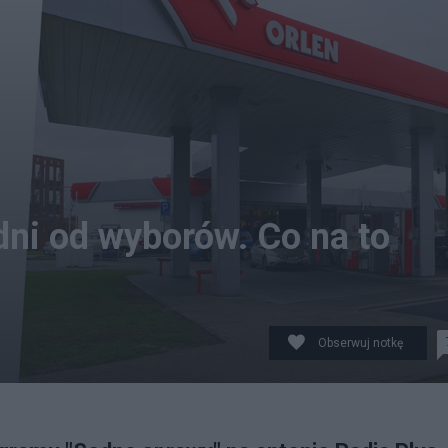
dni od wyborów. Co na to
Obserwuj notkę
u dni od wygranych przez PO wyborów. (fot. Facebook, Fl