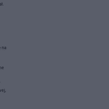
ł.
ę na
ne
w
ej,