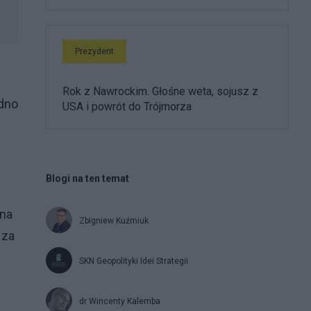
Prezydent
Rok z Nawrockim. Głośne weta, sojusz z
edno
USA i powrót do Trójmorza
Blogi na ten temat
ena
Zbigniew Kuźmiuk
 za
SKN Geopolityki Idei Strategii
dr Wincenty Kalemba