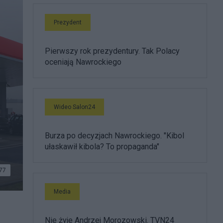
Prezydent
Pierwszy rok prezydentury. Tak Polacy
oceniają Nawrockiego
Wideo Salon24
Burza po decyzjach Nawrockiego. "Kibol
ułaskawił kibola? To propaganda"
77
Media
ickr)
Nie żyje Andrzej Morozowski. TVN24