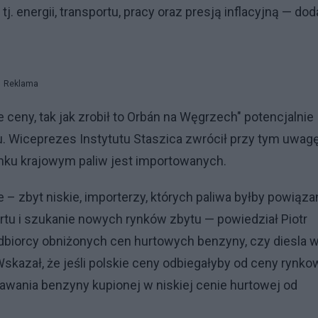
 energii, transportu, pracy oraz presją inflacyjną — doda
Reklama
 ceny, tak jak zrobił to Orbán na Węgrzech" potencjalnie
. Wiceprezes Instytutu Staszica zwrócił przy tym uwag
 rynku krajowym paliw jest importowanych.
 – zbyt niskie, importerzy, których paliwa byłby powiąza
tu i szukanie nowych rynków zbytu — powiedział Piotr
odbiorcy obniżonych cen hurtowych benzyny, czy diesla 
kazał, że jeśli polskie ceny odbiegałyby od ceny rynkow
awania benzyny kupionej w niskiej cenie hurtowej od