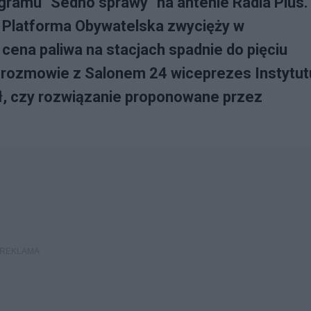
gramu "Sedno sprawy" na antenie Radia Plus.
 Platforma Obywatelska zwycięży w
cena paliwa na stacjach spadnie do pięciu
ię w rozmowie z Salonem 24 wiceprezes Instytut
nił, czy rozwiązanie proponowane przez