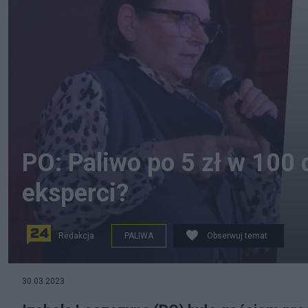
PO: Paliwo po 5 zł w 100 
eksperci?
Redakcja
PALIWA
Obserwuj temat
Izabela Leszczyna zapowiada paliwo po 5 zł w ciągu st
30.03.2023