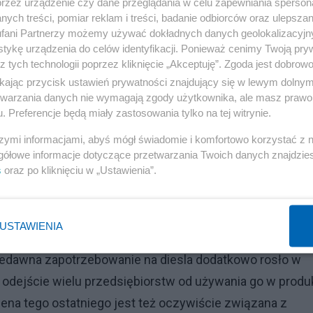
przez urządzenie czy dane przeglądania w celu zapewniania sperson
ania oraz wystarczającej infrastruktury rafineryjnej do
ych treści, pomiar reklam i treści, badanie odbiorców oraz ulepszan
fani Partnerzy możemy używać dokładnych danych geolokalizacyjn
steśmy szejkami, nad czym skądinąd w kontekście rynku
tykę urządzenia do celów identyfikacji. Ponieważ cenimy Twoją pry
z tych technologii poprzez kliknięcie „Akceptuję”. Zgoda jest dobro
ikając przycisk ustawień prywatności znajdujący się w lewym dolny
 pani Leszczyna jest w stanie odmienić tą rzeczywistość
etwarzania danych nie wymagają zgody użytkownika, ale masz prawo 
. Preferencje będą miały zastosowania tylko na tej witrynie.
dzi jako skrajnie populistyczne i nieodpowiedzialne —
szymi informacjami, abyś mógł świadomie i komfortowo korzystać z
gółowe informacje dotyczące przetwarzania Twoich danych znajdzi
s
oraz po kliknięciu w „Ustawienia”.
ch, wynikiem gry rynkowej, w której trzeba uwzględnić
oce rafineryjne, których niestety ostatnio w Europie
wań na Ukrainie, ale i ze względu na politykę klimatyczn
USTAWIENIA
odażą, co prowadzi oczywiście do windowania cen —
niedawna zapotrzebowanie na diesla dodatkowo rosło w
dejście wielu przedsiębiorstw od używania go w produk
 cena tego ostatniego jest też oczywiście związana z