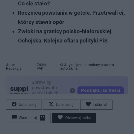
Co się stało?
Rocznica powstania w getcie. Przetrwali ci,
którzy stawili opór
Zwłoki na granicy polsko-białoruskiej.
Ochojska: Kolejna ofiara polityki PiS
Autor:
Źródło:
© Artykuł jest chroniony prawem
Redakcja
PAP
autorskim.
Udostępnij
Udostępnij
Lubię to!
Skomentuj
28
Obserwuj notkę