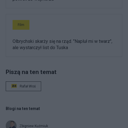
Film
Olbrychski skarży się na rząd. "Napluł mi w twarz",
ale wystarczył list do Tuska
Piszą na ten temat
Rafał Woś
Blogi na ten temat
Zbigniew Kuźmiuk