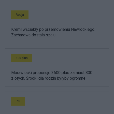
Rosja
Kreml wściekły po przemówieniu Nawrockiego.
Zacharowa dostała szału
800 plus
Morawiecki proponuje 3600 plus zamiast 800
złotych. Środki dla rodzin byłyby ogromne
PiS