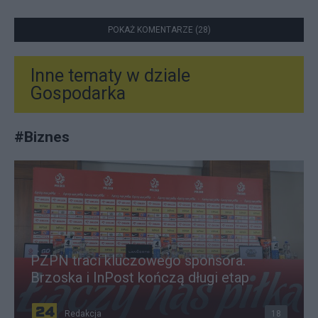
POKAŻ KOMENTARZE (28)
Inne tematy w dziale
Gospodarka
#
Biznes
PZPN traci kluczowego sponsora.
Brzoska i InPost kończą długi etap
Redakcja
18