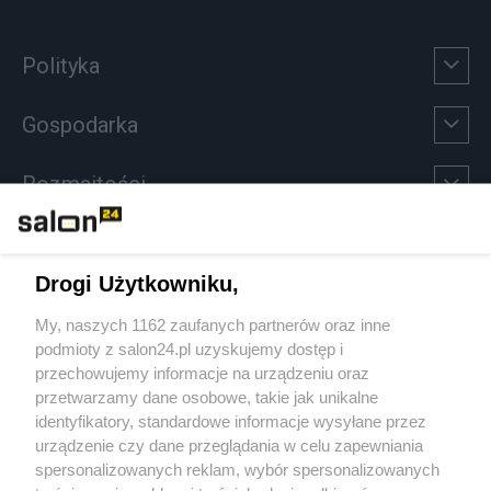
Polityka
Gospodarka
Rozmaitości
Technologie
Drogi Użytkowniku,
Sport
My, naszych 1162 zaufanych partnerów oraz inne
podmioty z salon24.pl uzyskujemy dostęp i
Społeczeństwo
przechowujemy informacje na urządzeniu oraz
przetwarzamy dane osobowe, takie jak unikalne
Kultura
identyfikatory, standardowe informacje wysyłane przez
urządzenie czy dane przeglądania w celu zapewniania
spersonalizowanych reklam, wybór spersonalizowanych