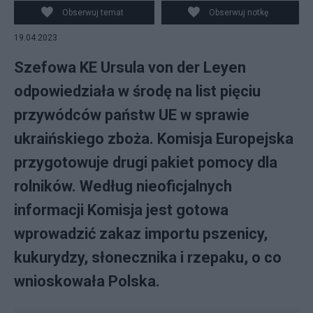
przywódców państw UE w sprawie ukraińskiego zboża,
Obserwuj temat
Obserwuj notkę
fot. PAP/EPA/JULIEN WARNAND
19.04.2023
Szefowa KE Ursula von der Leyen
odpowiedziała w środę na list pięciu
przywódców państw UE w sprawie
ukraińskiego zboża. Komisja Europejska
przygotowuje drugi pakiet pomocy dla
rolników. Według nieoficjalnych
informacji Komisja jest gotowa
wprowadzić zakaz importu pszenicy,
kukurydzy, słonecznika i rzepaku, o co
wnioskowała Polska.