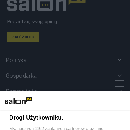
Podziel się swoją opinią
ZAŁÓŻ BLOG
Polityka
Gospodarka
Rozmaitości
Technologie
Drogi Użytkowniku,
Sport
My, naszych 1162 zaufanych partnerów oraz inne