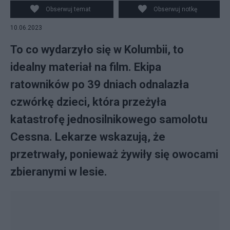
EPA/MILITARY FORCES OF COLOMBIA)
Obserwuj temat
Obserwuj notkę
10.06.2023
To co wydarzyło się w Kolumbii, to
idealny materiał na film. Ekipa
ratowników po 39 dniach odnalazła
czwórkę dzieci, która przeżyła
katastrofę jednosilnikowego samolotu
Cessna. Lekarze wskazują, że
przetrwały, ponieważ żywiły się owocami
zbieranymi w lesie.