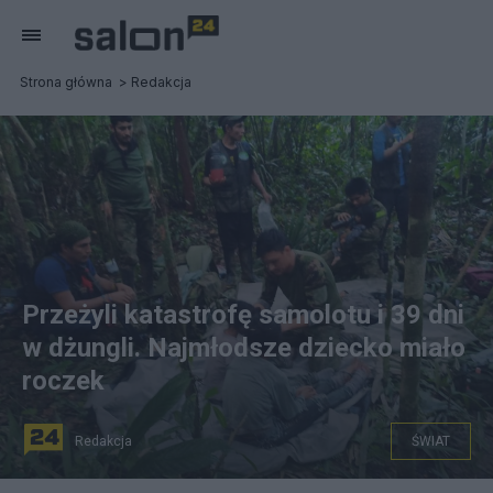
Strona główna
Redakcja
Przeżyli katastrofę samolotu i 39 dni
w dżungli. Najmłodsze dziecko miało
roczek
Redakcja
ŚWIAT
(Ratownicy odnaleźli dzieci w amazońskiej puszczy. Fot.