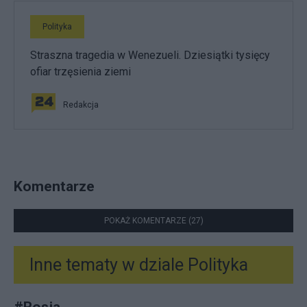
Polityka
Straszna tragedia w Wenezueli. Dziesiątki tysięcy
ofiar trzęsienia ziemi
Redakcja
Komentarze
POKAŻ KOMENTARZE (27)
Inne tematy w dziale
Polityka
#
Rosja