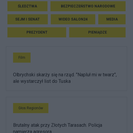
ŚLEDZTWA
BEZPIECZEŃSTWO NARODOWE
SEJM I SENAT
WIDEO SALON24
MEDIA
PREZYDENT
PIENIĄDZE
Film
Olbrychski skarży się na rząd. "Napluł mi w twarz",
ale wystarczył list do Tuska
Głos Regionów
Brutalny atak przy Złotych Tarasach. Policja
namierza agresora