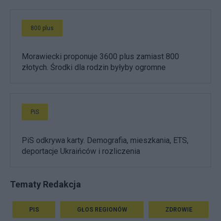
800 plus
Morawiecki proponuje 3600 plus zamiast 800
złotych. Środki dla rodzin byłyby ogromne
PiS
PiS odkrywa karty. Demografia, mieszkania, ETS,
deportacje Ukraińców i rozliczenia
Tematy Redakcja
PIS
GŁOS REGIONÓW
ZDROWIE