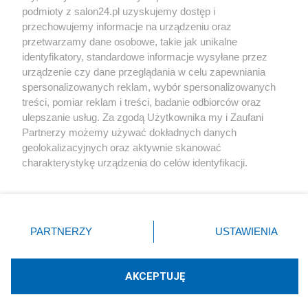
podmioty z salon24.pl uzyskujemy dostęp i
Społeczeństwo
przechowujemy informacje na urządzeniu oraz
przetwarzamy dane osobowe, takie jak unikalne
Kultura
identyfikatory, standardowe informacje wysyłane przez
urządzenie czy dane przeglądania w celu zapewniania
spersonalizowanych reklam, wybór spersonalizowanych
treści, pomiar reklam i treści, badanie odbiorców oraz
ulepszanie usług. Za zgodą Użytkownika my i Zaufani
X
Facebook
Instagram
Youtube
Partnerzy możemy używać dokładnych danych
geolokalizacyjnych oraz aktywnie skanować
charakterystykę urządzenia do celów identyfikacji.
Web Content Media sp. z o. o. © 2022
Ponieważ cenimy Twoją prywatność, prosimy o zgodę na
korzystanie z tych technologii poprzez kliknięcie
„Akceptuję”. Zgoda jest dobrowolna i zawsze możesz ją
Pomoc
O nas
Praca
Reklama
Kontakt
zmienić/wycofać klikając przycisk ustawień prywatności
PARTNERZY
USTAWIENIA
znajdujący się w lewym dolnym rogu strony
. Niektóre
rodzaje przetwarzania danych nie wymagają zgody
użytkownika, ale masz prawo sprzeciwić się takiemu
AKCEPTUJĘ
przetwarzaniu. Preferencje będą miały zastosowania tylko
Technologię dostarcza:
W3media.pl
na tej witrynie.