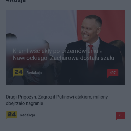
Kreml wściekły po przemówieniu
Nawrockiego. Zacharowa dostała szału
Redakcja
497
Drugi Prigożyn. Zagroził Putinowi atakiem, miliony
obejrzało nagranie
Redakcja
78