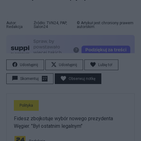
Autor:
Źródło: TVN24, PAP,
© Artykuł jest chroniony prawem
Redakcja
Salon24
autorskim.
Udostępnij
Udostępnij
Lubię to!
Skomentuj
27
Obserwuj notkę
Polityka
Fidesz zbojkotuje wybór nowego prezydenta
Węgier. "Był ostatnim legalnym"