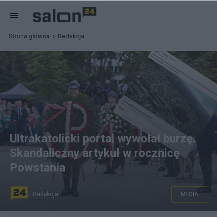
Strona główna
Redakcja
Ultrakatolicki portal wywołał burzę.
Skandaliczny artykuł w rocznicę
Powstania
Redakcja
MEDIA
zdjęcie z obchodów 79. rocznicy Powstania