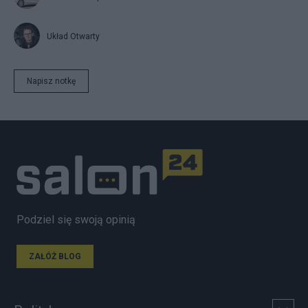
Układ Otwarty
Napisz notkę
Podziel się swoją opinią
ZAŁÓŻ BLOG