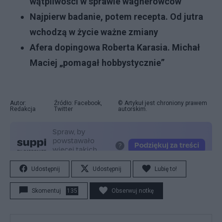
wątpliwości w sprawie wagnerowców
Najpierw badanie, potem recepta. Od jutra
wchodzą w życie ważne zmiany
Afera dopingowa Roberta Karasia. Michał
Maciej „pomagał hobbystycznie”
Autor:
Źródło: Facebook,
© Artykuł jest chroniony prawem
Redakcja
Twitter
autorskim.
Udostępnij
Udostępnij
Lubię to!
Skomentuj
135
Obserwuj notkę