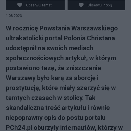
Warszawskiego. fot. PAP/Marcin Obara/edycja:
Obserwuj temat
Obserwuj notkę
Salon24.pl
1.08.2023
W rocznicę Powstania Warszawskiego
ultrakatolicki portal Polonia Christana
udostępnił na swoich mediach
społecznościowych artykuł, w którym
postawiono tezę, że zniszczenie
Warszawy było karą za aborcję i
prostytucję, które miały szerzyć się w
tamtych czasach w stolicy. Tak
skandaliczna treść artykułu i równie
niepoprawny opis do postu portalu
PCh24.pl oburzyły internautów, którzy w