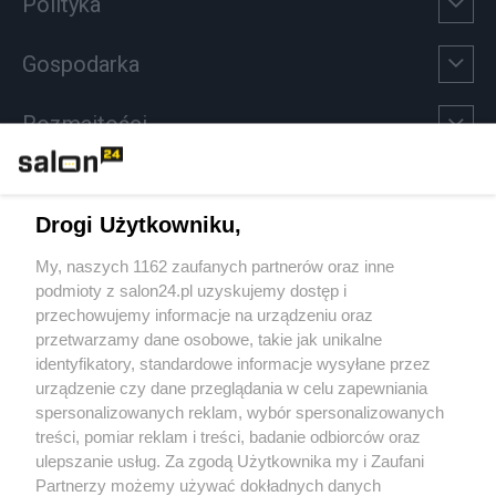
Polityka
Gospodarka
Rozmaitości
Technologie
Drogi Użytkowniku,
Sport
My, naszych 1162 zaufanych partnerów oraz inne
podmioty z salon24.pl uzyskujemy dostęp i
Społeczeństwo
przechowujemy informacje na urządzeniu oraz
przetwarzamy dane osobowe, takie jak unikalne
Kultura
identyfikatory, standardowe informacje wysyłane przez
urządzenie czy dane przeglądania w celu zapewniania
spersonalizowanych reklam, wybór spersonalizowanych
treści, pomiar reklam i treści, badanie odbiorców oraz
ulepszanie usług. Za zgodą Użytkownika my i Zaufani
X
Facebook
Instagram
Youtube
Partnerzy możemy używać dokładnych danych