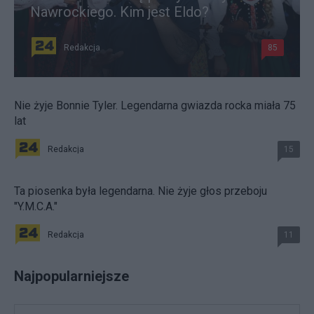
Nawrockiego. Kim jest Eldo?
Redakcja
85
Nie żyje Bonnie Tyler. Legendarna gwiazda rocka miała 75
lat
Redakcja
15
Ta piosenka była legendarna. Nie żyje głos przeboju
"Y.M.C.A."
Redakcja
11
Najpopularniejsze