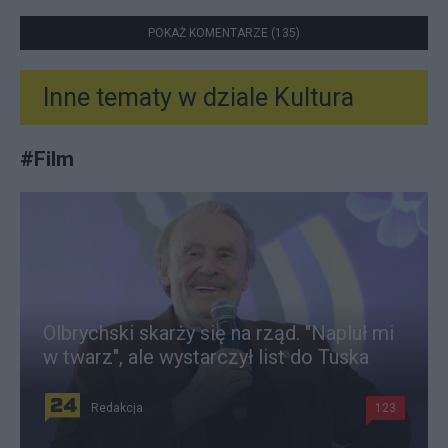
POKAŻ KOMENTARZE (135)
Inne tematy w dziale
Kultura
#
Film
Olbrychski skarży się na rząd. "Napluł mi
w twarz", ale wystarczył list do Tuska
Redakcja
123