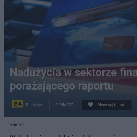
Nadużycia w sektorze fin
porażającego raportu
Redakcja
PIENIĄDZE
Obserwuj temat
źródło: Pixabay.com
9.08.2023