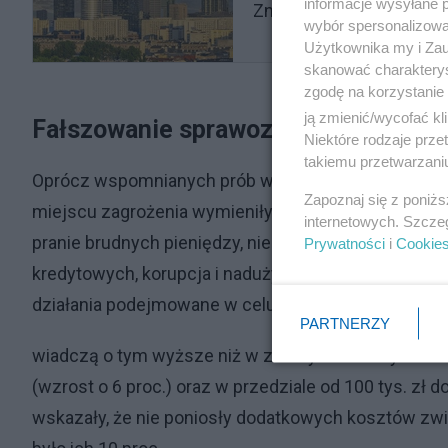
informacje wysyłane 
Znakomite dane gospodar
wybór spersonalizowan
Użytkownika my i Zau
skanować charakterys
zgodę na korzystanie 
ją zmienić/wycofać kl
Fałszowanie sprawozdań to istna pla
Niektóre rodzaje prz
takiemu przetwarzaniu
Oprócz wspomnianych prób wyłudzeń i cyberataków i
Zapoznaj się z poniż
miejscu zagrożenia wymieniły fałszowanie sprawoz
internetowych. Szcze
pranie brudnych pieniędzy, nieautoryzowane transakc
Prywatności
i
Cookie
kredytowych, korupcja i nadużycie wewnętrzne. Rapo
działania podejmowane w celu przeciwdziałaniu na
PARTNERZY
wiadczą o tym wyższe niż w zeszłym roku wyniki w d
(wzrost o 6 proc.) oraz w przedziale od 100 tys. zł do
wskazały, że nie poniosły dodatkowych kosztów zwią