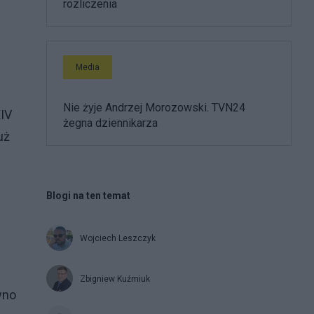
rozliczenia
Media
Nie żyje Andrzej Morozowski. TVN24
XIV
żegna dziennikarza
uż
Blogi na ten temat
Wojciech Leszczyk
Zbigniew Kuźmiuk
wno