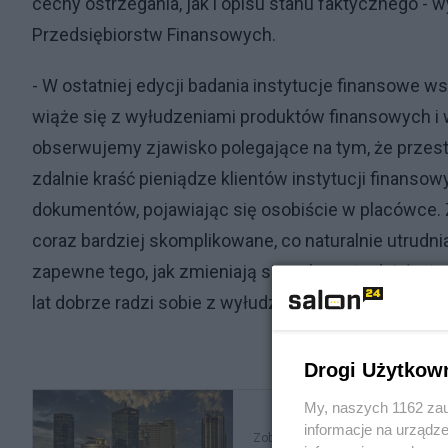
cechy ostrzegania, jak i opisu stanu faktycznego -
Przedsiębiorstw Finansowych.
- W ostatniej edycji badania instytucje finansowe w
wiąże się z wyłudzeniami produktów finansowych i wa
obserwujemy zjawisko polegające na tym, że przestę
zdalnie kraść pieniądze klientów instytucji finans
dokumentów, pojawiając się osobiście w placówce. 
coraz bardziej skomplikowane, co naturalnie utrudn
zapewne tego, jak zmieniają się schematy działani
lat dobrze radzi sobie z wyłudzeniami.
Drogi Użytkow
My, naszych 1162 zau
informacje na urządze
Zobacz także