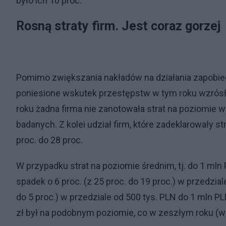
było ich 10 proc.
Rosną straty firm. Jest coraz gorzej
Pomimo zwiększania nakładów na działania zapobieg
poniesione wskutek przestępstw w tym roku wzrósł
roku żadna firma nie zanotowała strat na poziomie w
badanych. Z kolei udział firm, które zadeklarowały s
proc. do 28 proc.
W przypadku strat na poziomie średnim, tj. do 1 m
spadek o 6 proc. (z 25 proc. do 19 proc.) w przedzial
do 5 proc.) w przedziale od 500 tys. PLN do 1 mln PLN
zł był na podobnym poziomie, co w zeszłym roku (wzr