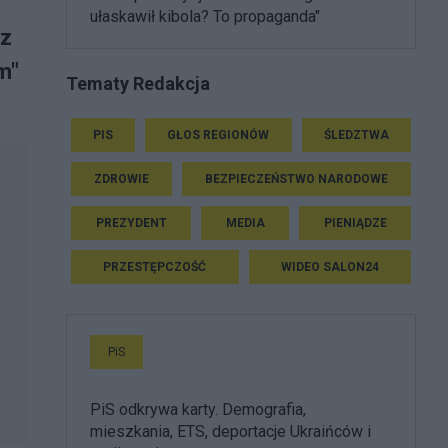
ułaskawił kibola? To propaganda"
 z
m"
Tematy Redakcja
PIS
GŁOS REGIONÓW
ŚLEDZTWA
ZDROWIE
BEZPIECZEŃSTWO NARODOWE
PREZYDENT
MEDIA
PIENIĄDZE
PRZESTĘPCZOŚĆ
WIDEO SALON24
PiS
PiS odkrywa karty. Demografia,
mieszkania, ETS, deportacje Ukraińców i