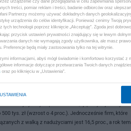
przez urządzenie czy dane przeglądania w celu zapewniania sperson
cze. Polska w ścisłej europejskiej czołówce
ych treści, pomiar reklam i treści, badanie odbiorców oraz ulepszan
fani Partnerzy możemy używać dokładnych danych geolokalizacyjn
tykę urządzenia do celów identyfikacji. Ponieważ cenimy Twoją pry
z tych technologii poprzez kliknięcie „Akceptuję”. Zgoda jest dobro
ikając przycisk ustawień prywatności znajdujący się w lewym dolny
ga. Jak walczą z tym instytucje?
etwarzania danych nie wymagają zgody użytkownika, ale masz prawo 
. Preferencje będą miały zastosowania tylko na tej witrynie.
nstytucje finansowe biorące udział w badaniu na trzec
szymi informacjami, abyś mógł świadomie i komfortowo korzystać z
dań finansowych. Na dalszych miejscach znalazły się
gółowe informacje dotyczące przetwarzania Twoich danych znajdzi
je, omijanie sankcji, nadużycia z wykorzystaniem kart
s
oraz po kliknięciu w „Ustawienia”.
rt pokazał, że instytucje finansowe zwiększają nakłady
dużyciom.
USTAWIENIA
wóch najwyższych przedziałach, tj. powyżej 500 tys. z
 500 tys. zł (wzrost o 4 proc.). Jednocześnie firm, które
zanych z walką z nadużyciami jest 16,5 proc., a rok te