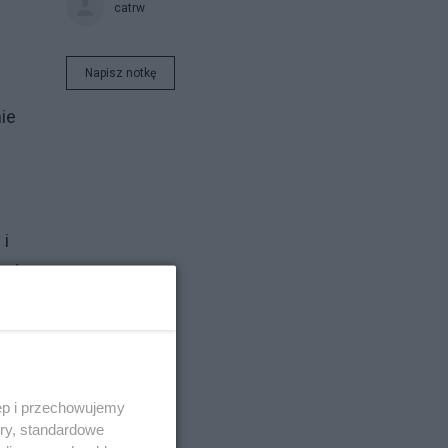
catrw
Napisz notkę
ie
 i
 od
ęp i przechowujemy
ory, standardowe