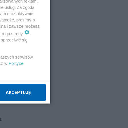
alizowanych reklam,
ie usług. Za zgodą
ych oraz aktywnie
watność, prosimy o
wolna i zawsze możesz
m rogu strony
.
sprzeciwić się
im
 naszych serwisów
esz w
Polityce
 na
AKCEPTUJĘ
ł
mu