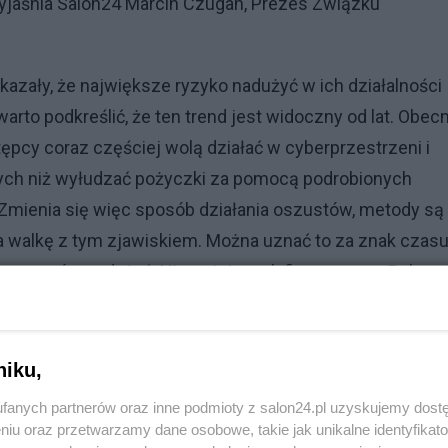
 wyjaśnia Salon24 Marcin Czugan, Prezes Związku
skazały, że największe ryzyko nadużyć w ich działalności
rto podkreślić, że ten trend jest widoczny od lat. Obecn
pcy coraz częściej wolą działać w cyberprzestrzeni i
owych niż wyłudzać pożyczki za pomocą podrobionych
Zmienia się więc sposób działania oszustów, metody są
ia walkę z tym zjawiskiem. Można uznać to za znak czasu
a sprawców nadużyć. Niemniej rynek finansowy w Polsce
Reklama
niku,
fanych partnerów oraz inne podmioty z salon24.pl uzyskujemy dost
niu oraz przetwarzamy dane osobowe, takie jak unikalne identyfikat