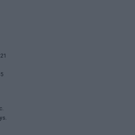
021
25
c.
ys.