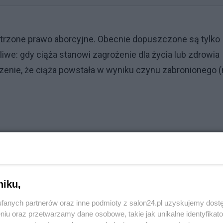
strzone prawo aborcyjne. Obecnie dopuszczone są tylko
liwe: gdy ciąża stanowi zagrożenie dla życia lub zdrowia
rzenie, że ciąża powstała w wyniku czynu zabronionego (
Reklama
czny, który prowadzi nieprzerwanie od 1995 roku. Jak
nariuszy CBA, którzy na początku stycznia przeprowadzil
niku,
isa miała rzekomo pomóc przy nielegalnej aborcji.
fanych partnerów oraz inne podmioty z salon24.pl uzyskujemy dost
niu oraz przetwarzamy dane osobowe, takie jak unikalne identyfikat
przeprowadza żadnych aborcji, a od zaostrzenia prawa w