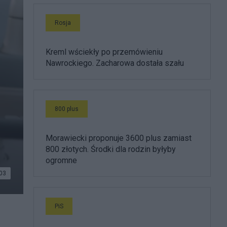
Rosja
Kreml wściekły po przemówieniu
Nawrockiego. Zacharowa dostała szału
800 plus
Morawiecki proponuje 3600 plus zamiast
800 złotych. Środki dla rodzin byłyby
ogromne
03
PiS