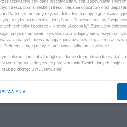
przez urządzenie czy dane przeglądania w celu zapewniania sperson
 to nie interesowało funkcjonariuszy, którzy skonfiskowa
ych treści, pomiar reklam i treści, badanie odbiorców oraz ulepszan
sy.
fani Partnerzy możemy używać dokładnych danych geolokalizacyjn
tykę urządzenia do celów identyfikacji. Ponieważ cenimy Twoją pry
z tych technologii poprzez kliknięcie „Akceptuję”. Zgoda jest dobro
ponieważ nie podoba się im to, co robię w Niemczech. C
ikając przycisk ustawień prywatności znajdujący się w lewym dolny
owi Kubisa.
etwarzania danych nie wymagają zgody użytkownika, ale masz prawo 
. Preferencje będą miały zastosowania tylko na tej witrynie.
prokuratura nadal nie wniosła aktu oskarżenia. "Sąd w
szymi informacjami, abyś mógł świadomie i komfortowo korzystać z
niedopuszczalna, a rewizja nieadekwatna do sytuacji" –
gółowe informacje dotyczące przetwarzania Twoich danych znajdzi
s
oraz po kliknięciu w „Ustawienia”.
Reklama
USTAWIENIA