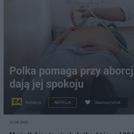
Polka pomaga przy aborcj
dają jej spokoju
Redakcja
ABORCJA
Obserwuj temat
Fot. pexels.com/CC0
22.08.2023