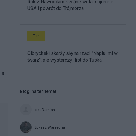
Rok z Nawrockim. Głośne weta, sojusz z
USA i powrót do Trójmorza
Film
Olbrychski skarży się na rząd. "Napluł mi w
twarz", ale wystarczył list do Tuska
ia
Blogi na ten temat
brat Damian
Łukasz Warzecha