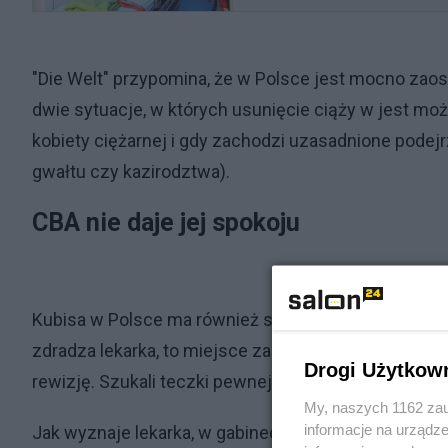
"Die Welt" przypomina, że w Polsce jest mocno zao
dwie sytuacje, w których usunięcie ciąży w jest moż
kobiety ciężarnej i gdy zachodzi uzasadnione podej
gwałtu czy kazirodztwa).
CBA nie daje jej spokoju
Kubisa w Polsce ma również swój gabinet ginekologi
zdradza lekarka, to miejsce zainteresowało funkcjo
Drogi Użytkow
rewizję. Szukali teczki pewnej pacjentki, której Kub
My, naszych 1162 zau
informacje na urządze
Jak wyznaje lekarka, w gabinecie w Szczecinie nie 