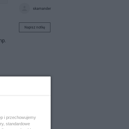
skamander
Napisz notkę
np.
i
ęp i przechowujemy
ory, standardowe