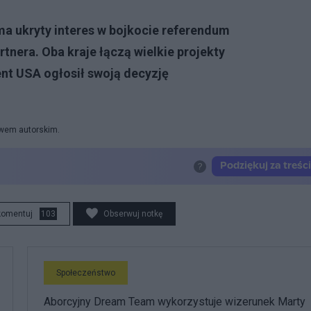
ma ukryty interes w bojkocie referendum
nera. Oba kraje łączą wielkie projekty
nt USA ogłosił swoją decyzję
awem autorskim.
komentuj
103
Obserwuj notkę
Społeczeństwo
Aborcyjny Dream Team wykorzystuje wizerunek Marty