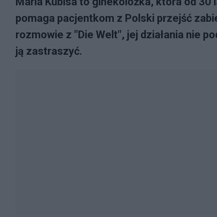
Maria Kubisa to ginekolożka, która od 30 
pomaga pacjentkom z Polski przejść zabieg
rozmowie z "Die Welt", jej działania nie p
ją zastraszyć.