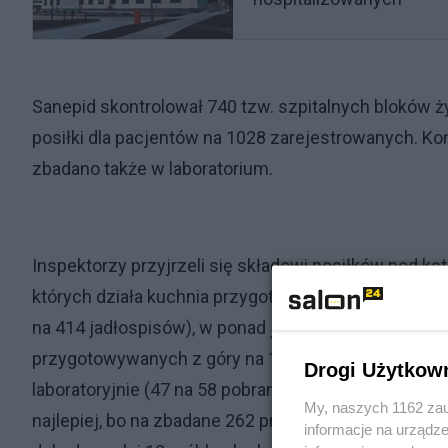
Sanepid skontrolował 740 tzw. szpitalnych bloków ż
posiłki dla pacjentów na 1028 zarejestrowanych. Kon
zbadano także w laboratorium.
Inspektorzy przyjrzeli się składowi posiłków pod k
których działa kuchnia przygotowująca posiłki stwi
na 414 jadłospisów), w ponad jednej trzeciej tzw. 
przygotowywanych z góry na 10 dni (62 na 173 zest
Drogi Użytkow
laboratoryjnie (47 na 58 pobranych). W szpitalach, g
My, naszych 1162 zau
najlepiej, bo na zbadane 262 próbki nieprawidłowoś
informacje na urządze