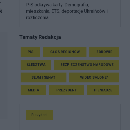
.
PiS odkrywa karty. Demografia,
k
mieszkania, ETS, deportacje Ukraińców i
rozliczenia
Tematy Redakcja
PIS
GŁOS REGIONÓW
ZDROWIE
ŚLEDZTWA
BEZPIECZEŃSTWO NARODOWE
SEJM I SENAT
WIDEO SALON24
MEDIA
PREZYDENT
PIENIĄDZE
Prezydent