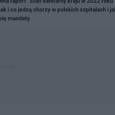
ła raport "Stan sanitarny kraju w 2022 roku"
ak i co jedzą chorzy w polskich szpitalach i ja
się mandaty.