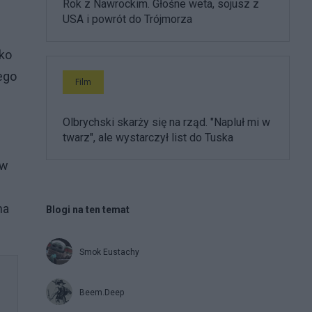
Rok z Nawrockim. Głośne weta, sojusz z
USA i powrót do Trójmorza
lko
ego
Film
Olbrychski skarży się na rząd. "Napluł mi w
twarz", ale wystarczył list do Tuska
 w
na
Blogi na ten temat
Smok Eustachy
Beem.Deep