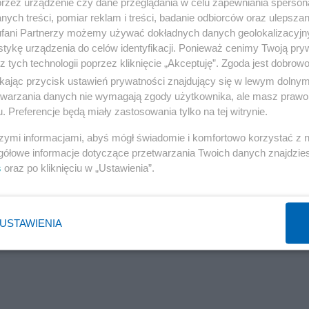
.
przez urządzenie czy dane przeglądania w celu zapewniania sperson
ych treści, pomiar reklam i treści, badanie odbiorców oraz ulepszan
fani Partnerzy możemy używać dokładnych danych geolokalizacyjn
tykę urządzenia do celów identyfikacji. Ponieważ cenimy Twoją pry
z tych technologii poprzez kliknięcie „Akceptuję”. Zgoda jest dobro
wo skomponowanych jadłospisów, nieprecyzyjnych
ikając przycisk ustawień prywatności znajdujący się w lewym dolny
ów. Kontrolerzy mieli wątpliwości to zbyt małej
etwarzania danych nie wymagają zgody użytkownika, ale masz prawo 
. Preferencje będą miały zastosowania tylko na tej witrynie.
w jadłospisie dziesięciodniowym. Śniadania i kolacje był
przypadków pacjenci dostawali posiłki bez dodatku war
szymi informacjami, abyś mógł świadomie i komfortowo korzystać z
gółowe informacje dotyczące przetwarzania Twoich danych znajdzi
s
oraz po kliknięciu w „Ustawienia”.
USTAWIENIA