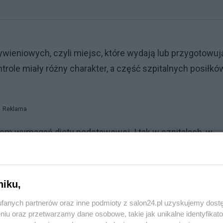
ywieniowych, czyli miejsc, które wydają lub przygotowuj
trole miały różny charakter, a część szpitalnych posiłkó
Reklama
ątem wymagań diety podstawowej. I tak w szpitalach, w
erdzono nieprawidłowości w co czwartym jadłospisie (10
zestawów dekadowych, czyli w jadłospisach
awów) oraz w aż 80 proc. próbek posiłków zbadanych
niku,
dzie posiłki dostarczane są w formie cateringu tez nie by
fanych partnerów oraz inne podmioty z salon24.pl uzyskujemy dost
ci stwierdzono w 60 jadłospisach, w 24 zestawieniach
niu oraz przetwarzamy dane osobowe, takie jak unikalne identyfikat