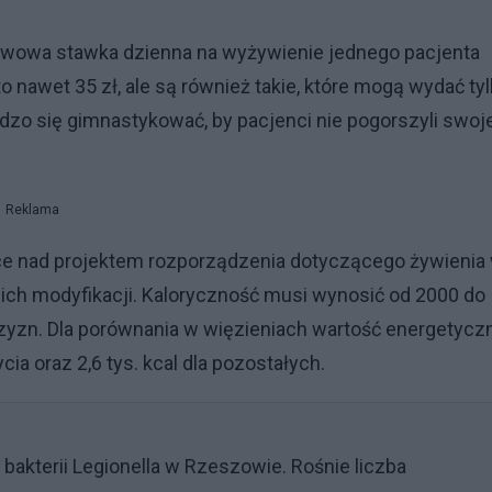
awowa stawka dzienna na wyżywienie jednego pacjenta
to nawet 35 zł, ale są również takie, które mogą wydać ty
ardzo się gimnastykować, by pacjenci nie pogorszyli swoj
Reklama
ace nad projektem rozporządzenia dotyczącego żywienia
9 ich modyfikacji. Kaloryczność musi wynosić od 2000 do
żczyzn. Dla porównania w więzieniach wartość energetycz
cia oraz 2,6 tys. kcal dla pozostałych.
a bakterii Legionella w Rzeszowie. Rośnie liczba