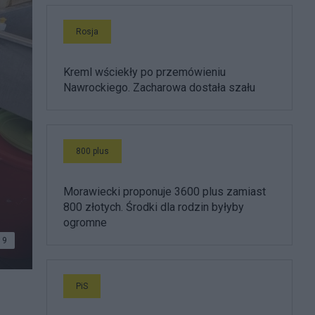
Rosja
Kreml wściekły po przemówieniu
Nawrockiego. Zacharowa dostała szału
800 plus
Morawiecki proponuje 3600 plus zamiast
800 złotych. Środki dla rodzin byłyby
ogromne
9
PiS