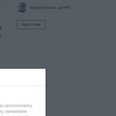
Grzegorz Wszołek - gw1990
Napisz notkę
ą
w
2
ło
ęp i przechowujemy
ory, standardowe