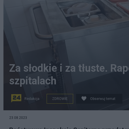
Za słodkie i za tłuste. Ra
szpitalach
Redakcja
ZDROWIE
Obserwuj temat
Sanepid skontrolował szpitalne jedzenie
23.08.2023