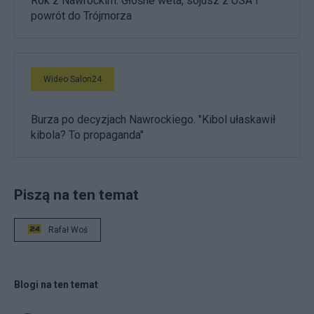
Rok z Nawrockim. Głośne weta, sojusz z USA i
powrót do Trójmorza
Wideo Salon24
Burza po decyzjach Nawrockiego. "Kibol ułaskawił
kibola? To propaganda"
Piszą na ten temat
Rafał Woś
Blogi na ten temat