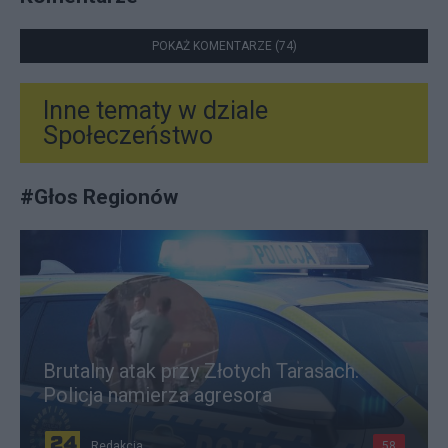
POKAŻ KOMENTARZE (74)
Inne tematy w dziale
Społeczeństwo
#
Głos Regionów
Brutalny atak przy Złotych Tarasach.
Policja namierza agresora
Redakcja
58