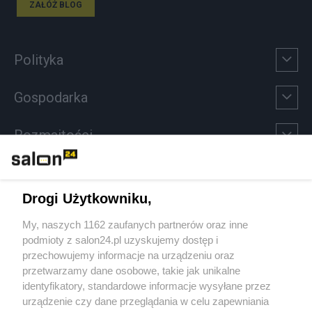
ZAŁÓŻ BLOG
Polityka
Gospodarka
Rozmaitości
Technologie
Drogi Użytkowniku,
Sport
My, naszych 1162 zaufanych partnerów oraz inne
podmioty z salon24.pl uzyskujemy dostęp i
Społeczeństwo
przechowujemy informacje na urządzeniu oraz
przetwarzamy dane osobowe, takie jak unikalne
Kultura
identyfikatory, standardowe informacje wysyłane przez
urządzenie czy dane przeglądania w celu zapewniania