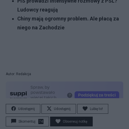
PiS prowadzi intensywne rozmowy z PSL?
Ludowcy reagują
Chiny mają ogromny problem. Ale płacą za
niego na Zachodzie
Autor: Redakcja
Udostępnij
Udostępnij
Lubię to!
Skomentuj
74
Obserwuj notkę