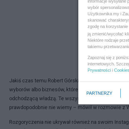
informacje wysyłane 
wybór spersonalizowan
Użytkownika my i Zau
skanować charakterys
zgodę na korzystanie 
ją zmienić/wycofać kl
Niektóre rodzaje prz
takiemu przetwarzaniu
Zapoznaj się z poniż
internetowych. Szcze
Prywatności
i
Cookie
Jakiś czas temu Robert Górski skomentował decyzję 
wyborów albo biznesów, które prowadzi prezes Solorz
PARTNERZY
odchodzącą władzą. Te wszystkie nerwowe, niezbor
prawdopodobnie nie wiemy – mówił w rozmowie z W
Rozgoryczenia nie ukrywał również na swoim Instagra