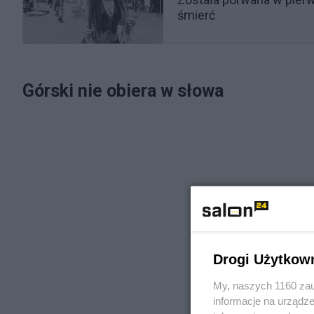
śmierć
Górski nie obiera w słowa
Drogi Użytkow
My, naszych 1160 zau
informacje na urządze