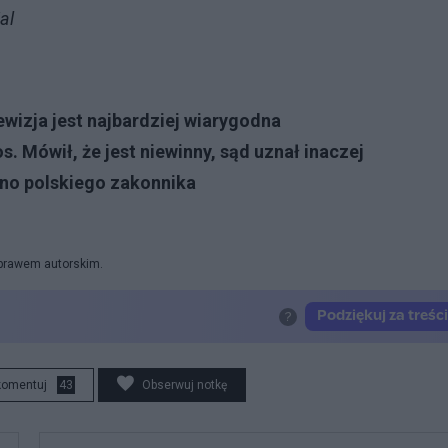
al
wizja jest najbardziej wiarygodna
 Mówił, że jest niewinny, sąd uznał inaczej
no polskiego zakonnika
 prawem autorskim.
komentuj
43
Obserwuj notkę