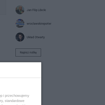
Jan Filip Libicki
wroclawskireporter
Układ Otwarty
Napisz notkę
ęp i przechowujemy
ory, standardowe