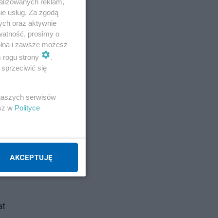
alizowanych reklam,
ie usług. Za zgodą
ych oraz aktywnie
watność, prosimy o
wolna i zawsze możesz
m rogu strony
.
sprzeciwić się
 naszych serwisów
esz w
Polityce
AKCEPTUJĘ
at