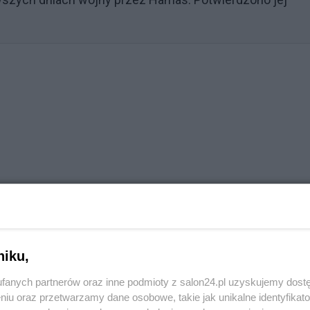
niku,
fanych partnerów oraz inne podmioty z salon24.pl uzyskujemy dost
niu oraz przetwarzamy dane osobowe, takie jak unikalne identyfikat