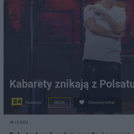
Kabarety znikają z Polsatu
Redakcja
MEDIA
Obserwuj temat
"Kabaret na żywo". Fot. Instagram/robert.gorski.official
30.10.2023