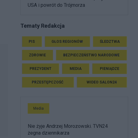
USA i powrót do Trójmorza
Tematy Redakcja
PIS
GŁOS REGIONÓW
ŚLEDZTWA
ZDROWIE
BEZPIECZEŃSTWO NARODOWE
PREZYDENT
MEDIA
PIENIĄDZE
PRZESTĘPCZOŚĆ
WIDEO SALON24
Media
Nie żyje Andrzej Morozowski. TVN24
żegna dziennikarza