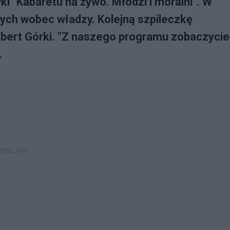
i "Kabaretu na żywo. Młodzi i moralni". W
ych wobec władzy. Kolejną szpileczkę
bert Górki. "Z naszego programu zobaczycie
.