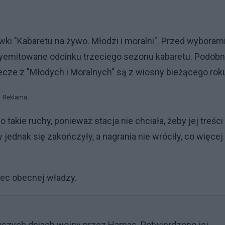
ki "Kabaretu na żywo. Młodzi i moralni". Przed wyborami
wyemitowane odcinku trzeciego sezonu kabaretu. Podobn
ecze z "Młodych i Moralnych” są z wiosny bieżącego rok
Reklama
akie ruchy, ponieważ stacja nie chciała, żeby jej treści
ednak się zakończyły, a nagrania nie wróciły, co więcej
bec obecnej władzy.
wszych dniach wojny przez Hamas. Potwierdzono jej