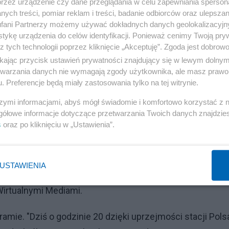
przez urządzenie czy dane przeglądania w celu zapewniania sperson
ych treści, pomiar reklam i treści, badanie odbiorców oraz ulepszan
fani Partnerzy możemy używać dokładnych danych geolokalizacyjn
tykę urządzenia do celów identyfikacji. Ponieważ cenimy Twoją pry
z tych technologii poprzez kliknięcie „Akceptuję”. Zgoda jest dobro
ikając przycisk ustawień prywatności znajdujący się w lewym dolny
etwarzania danych nie wymagają zgody użytkownika, ale masz prawo 
. Preferencje będą miały zastosowania tylko na tej witrynie.
szymi informacjami, abyś mógł świadomie i komfortowo korzystać z
gółowe informacje dotyczące przetwarzania Twoich danych znajdzi
Reklama
s
oraz po kliknięciu w „Ustawienia”.
Polsatu i wskazał przyczynę. – Sądzę, że to efekt
 (Zygmunt Solorz, właściciel Polsatu - red.) z właśnie
USTAWIENIA
ne ruchy są podyktowane biznesami, o których
irtualnymi Mediami.
mie. "Dziś o godzinie 20 dzięki uprzejmości stacji Pols