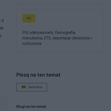
PiS
 z
ie
PiS odkrywa karty. Demografia,
u.
mieszkania, ETS, deportacje Ukraińców i
rozliczenia
Piszą na ten temat
Rafał Woś
Blogi na ten temat