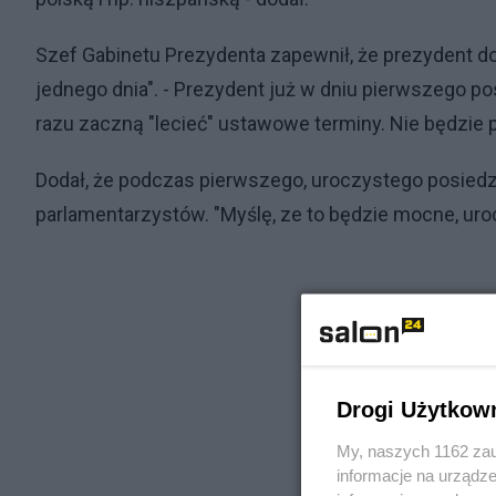
Szef Gabinetu Prezydenta zapewnił, że prezydent do
jednego dnia". - Prezydent już w dniu pierwszego 
razu zaczną "lecieć" ustawowe terminy. Nie będzie 
Dodał, że podczas pierwszego, uroczystego posiedz
parlamentarzystów. "Myślę, ze to będzie mocne, uroc
Drogi Użytkow
My, naszych 1162 zau
informacje na urządze