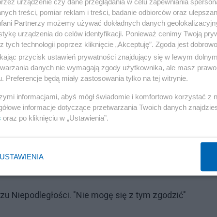
przez urządzenie czy dane przeglądania w celu zapewniania sperson
ych treści, pomiar reklam i treści, badanie odbiorców oraz ulepszan
fani Partnerzy możemy używać dokładnych danych geolokalizacyjn
tykę urządzenia do celów identyfikacji. Ponieważ cenimy Twoją pry
z tych technologii poprzez kliknięcie „Akceptuję”. Zgoda jest dobro
ikając przycisk ustawień prywatności znajdujący się w lewym dolny
etwarzania danych nie wymagają zgody użytkownika, ale masz prawo 
. Preferencje będą miały zastosowania tylko na tej witrynie.
szymi informacjami, abyś mógł świadomie i komfortowo korzystać z
gółowe informacje dotyczące przetwarzania Twoich danych znajdzi
s
oraz po kliknięciu w „Ustawienia”.
Reklama
USTAWIENIA
u Niepodległości. "Nie mogę się z tym zgodzić"