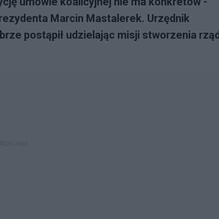
ję umowie koalicyjnej nie ma konkretów -
Prezydenta Marcin Mastalerek. Urzędnik
rze postąpił udzielając misji stworzenia rzą