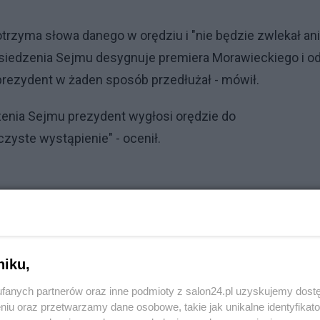
trzyma słowa danego w orędziu i "nie będzie zwlekał ani
posiedzenia Sejmu desygnuje premiera Morawieckiego i o
prezydent w żaden sposób przedłużał - mówił.
enia Sejmu prezydent wygłosi orędzie do
zyste wystąpienie" - ocenił.
niku,
fanych partnerów oraz inne podmioty z salon24.pl uzyskujemy dost
niu oraz przetwarzamy dane osobowe, takie jak unikalne identyfikat