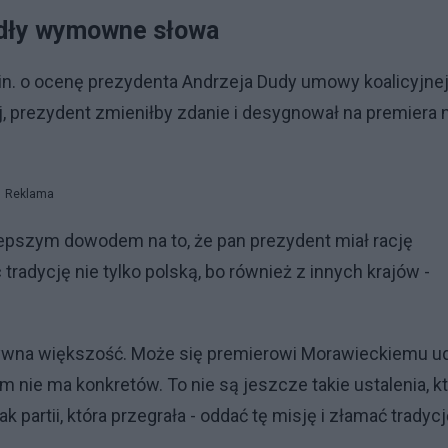
adły wymowne słowa
in. o ocenę prezydenta Andrzeja Dudy umowy koalicyjne
j, prezydent zmieniłby zdanie i desygnował na premiera 
Reklama
lepszym dowodem na to, że pan prezydent miał rację
adycję nie tylko polską, bo również z innych krajów -
tywna większość. Może się premierowi Morawieckiemu ud
am nie ma konkretów. To nie są jeszcze takie ustalenia, k
 partii, która przegrała - oddać tę misję i złamać tradycj