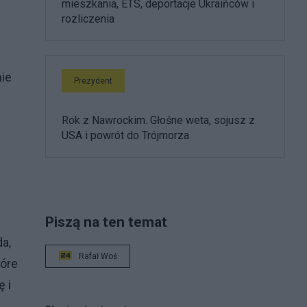
mieszkania, ETS, deportacje Ukraińców i
rozliczenia
j
nie
Prezydent
Rok z Nawrockim. Głośne weta, sojusz z
USA i powrót do Trójmorza
Piszą na ten temat
a,
Rafał Woś
tóre
ę i