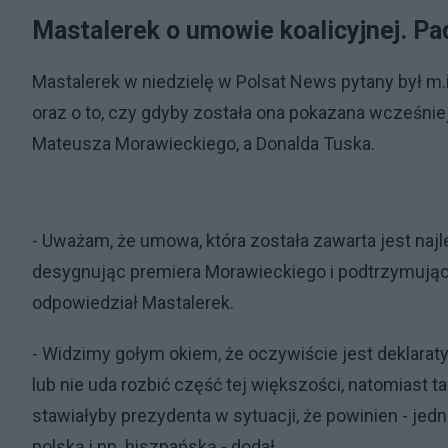
Mastalerek o umowie koalicyjnej. P
Mastalerek w niedzielę w Polsat News pytany był m.
oraz o to, czy gdyby została ona pokazana wcześnie
Mateusza Morawieckiego, a Donalda Tuska.
- Uważam, że umowa, która została zawarta jest naj
desygnując premiera Morawieckiego i podtrzymując tr
odpowiedział Mastalerek.
- Widzimy gołym okiem, że oczywiście jest deklara
lub nie uda rozbić część tej większości, natomiast t
stawiałyby prezydenta w sytuacji, że powinien - jednak
polską i np. hiszpańską - dodał.