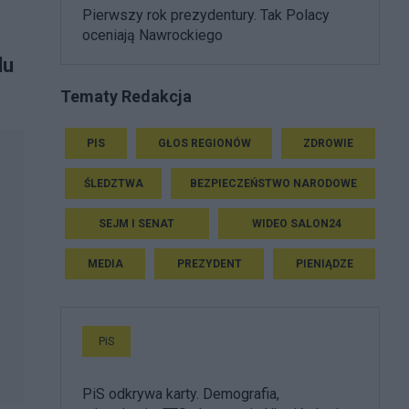
Pierwszy rok prezydentury. Tak Polacy
oceniają Nawrockiego
du
Tematy Redakcja
PIS
GŁOS REGIONÓW
ZDROWIE
ŚLEDZTWA
BEZPIECZEŃSTWO NARODOWE
SEJM I SENAT
WIDEO SALON24
MEDIA
PREZYDENT
PIENIĄDZE
PiS
PiS odkrywa karty. Demografia,