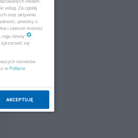
alizowanych reklam,
ie usług. Za zgodą
ych oraz aktywnie
watność, prosimy o
wolna i zawsze możesz
m rogu strony
.
sprzeciwić się
 naszych serwisów
esz w
Polityce
AKCEPTUJĘ