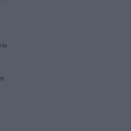
 to
ch