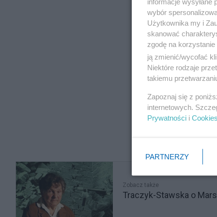
informacje wysyłane 
wybór spersonalizowan
Użytkownika my i Zau
skanować charakterys
zgodę na korzystanie 
ją zmienić/wycofać kl
Niektóre rodzaje prz
takiemu przetwarzaniu
Zapoznaj się z poniż
internetowych. Szcze
Prywatności
i
Cookie
PARTNERZY
Zobacz także
Traczyk-Stawska o Marsz