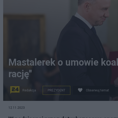
Mastalerek o umowie koali
rację"
Redakcja
PREZYDENT
Obserwuj temat
fot. Twitter
12.11.2023