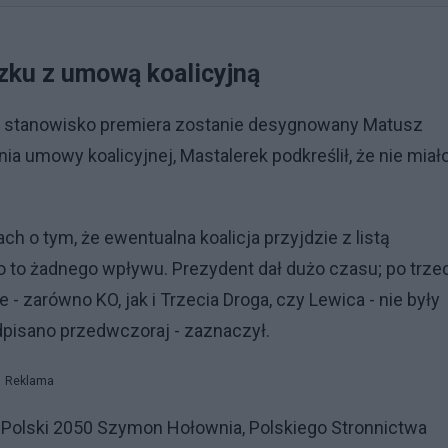
zku z umową koalicyjną
 na stanowisko premiera zostanie desygnowany Matusz
 umowy koalicyjnej, Mastalerek podkreślił, że nie miało
ch o tym, że ewentualna koalicja przyjdzie z listą
o to żadnego wpływu. Prezydent dał dużo czasu; po trze
 - zarówno KO, jak i Trzecia Droga, czy Lewica - nie były
pisano przedwczoraj - zaznaczył.
Reklama
, Polski 2050 Szymon Hołownia, Polskiego Stronnictwa