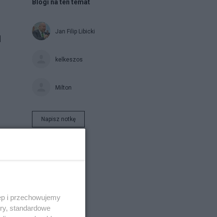
Blogi na ten temat
Jan Filip Libicki
d
kelkeszos
Milton
Napisz notkę
ęp i przechowujemy
ory, standardowe