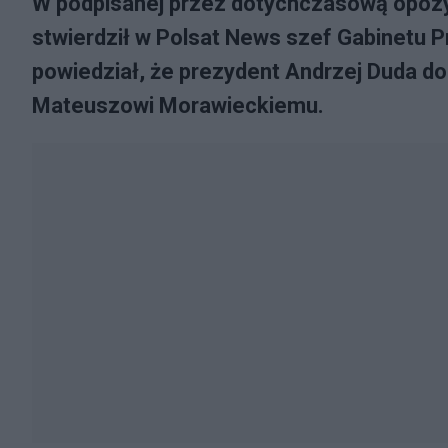
W podpisanej przez dotychczasową opozyc
stwierdził w Polsat News szef Gabinetu 
powiedział, że prezydent Andrzej Duda dob
Mateuszowi Morawieckiemu.