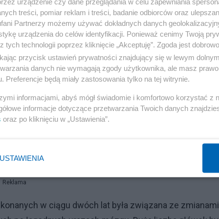
przez urządzenie czy dane przeglądania w celu zapewniania sperson
ych treści, pomiar reklam i treści, badanie odbiorców oraz ulepszan
fani Partnerzy możemy używać dokładnych danych geolokalizacyjn
tykę urządzenia do celów identyfikacji. Ponieważ cenimy Twoją pry
z tych technologii poprzez kliknięcie „Akceptuję”. Zgoda jest dobro
ikając przycisk ustawień prywatności znajdujący się w lewym dolny
etwarzania danych nie wymagają zgody użytkownika, ale masz prawo 
. Preferencje będą miały zastosowania tylko na tej witrynie.
szymi informacjami, abyś mógł świadomie i komfortowo korzystać z
gółowe informacje dotyczące przetwarzania Twoich danych znajdzi
s
oraz po kliknięciu w „Ustawienia”.
USTAWIENIA
Reklama
 wykonanych w ciągu dwóch lat była związana ze zmianam