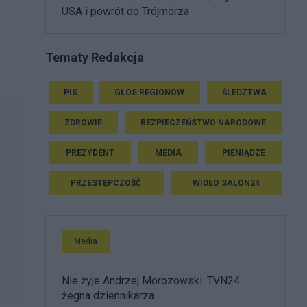
USA i powrót do Trójmorza
Tematy Redakcja
PIS
GŁOS REGIONÓW
ŚLEDZTWA
ZDROWIE
BEZPIECZEŃSTWO NARODOWE
PREZYDENT
MEDIA
PIENIĄDZE
PRZESTĘPCZOŚĆ
WIDEO SALON24
Media
Nie żyje Andrzej Morozowski. TVN24
żegna dziennikarza