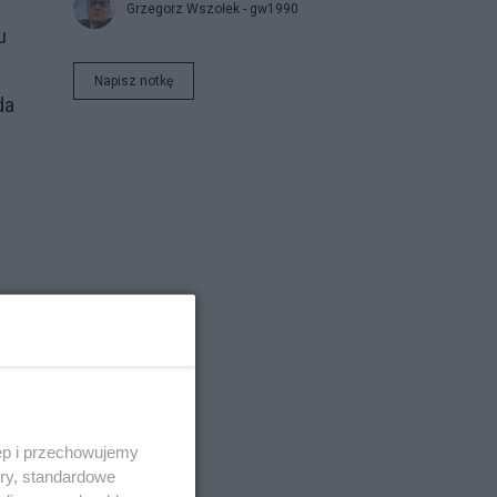
Grzegorz Wszołek - gw1990
u
Napisz notkę
da
ęp i przechowujemy
ory, standardowe