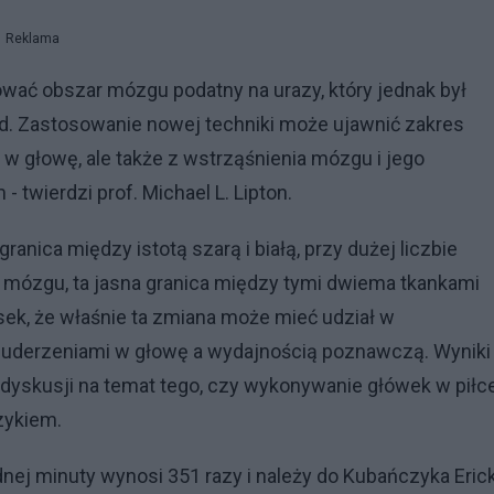
Reklama
ać obszar mózgu podatny na urazy, który jednak był
d. Zastosowanie nowej techniki może ujawnić zakres
w głowę, ale także z wstrząśnienia mózgu i jego
 twierdzi prof. Michael L. Lipton.
ranica między istotą szarą i białą, przy dużej liczbie
h mózgu, ta jasna granica między tymi dwiema tkankami
sek, że właśnie ta zmiana może mieć udział w
 uderzeniami w głowę a wydajnością poznawczą. Wyniki
 dyskusji na temat tego, czy wykonywanie główek w piłc
zykiem.
dnej minuty wynosi 351 razy i należy do Kubańczyka Eric