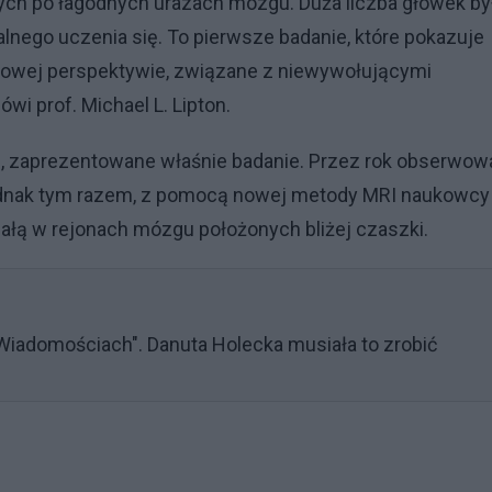
h po łagodnych urazach mózgu. Duża liczba główek by
nego uczenia się. To pierwsze badanie, które pokazuje
owej perspektywie, związane z niewywołującymi
wi prof. Michael L. Lipton.
e, zaprezentowane właśnie badanie. Przez rok obserwow
 jednak tym razem, z pomocą nowej metody MRI naukowcy
białą w rejonach mózgu położonych bliżej czaszki.
iadomościach". Danuta Holecka musiała to zrobić