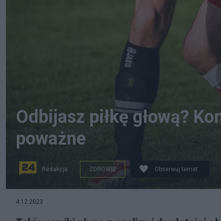
Odbijasz piłkę głową? K
poważne
Redakcja
ZDROWIE
Obserwuj temat
4.12.2023