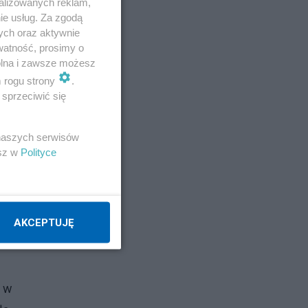
alizowanych reklam,
ie usług. Za zgodą
ych oraz aktywnie
watność, prosimy o
wolna i zawsze możesz
m rogu strony
.
sprzeciwić się
 naszych serwisów
esz w
Polityce
AKCEPTUJĘ
i w