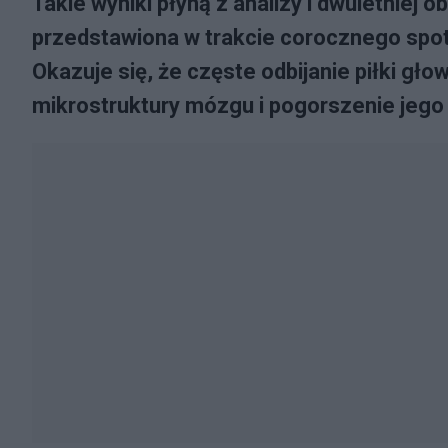
Takie wyniki płyną z analizy i dwuletniej 
przedstawiona w trakcie corocznego spotk
Okazuje się, że częste odbijanie piłki 
mikrostruktury mózgu i pogorszenie jego 