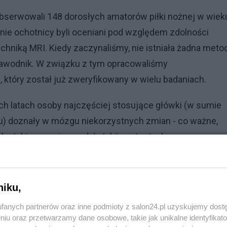
bserwowali 148 dorosłych amatorów piłki nożnej w wiek
śnie ochotnicy byli oceniani pod względem zdolności
chniką MRI. Kiedy zaczynaliśmy, nie istniała żadna meto
zawodnik. W związku z tym opracowaliśmy
 który został już zweryfikowany w wielu badaniach.
h latach osoby najczęściej stosujące główki (w sumie
tu) doznały w mózgu niekorzystnych zmian - co ważne,
oby takie gorzej wypadały także w testach.
niku,
fanych partnerów oraz inne podmioty z salon24.pl uzyskujemy dost
niu oraz przetwarzamy dane osobowe, takie jak unikalne identyfikat