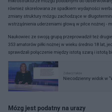
mikrostrukturze mózgu podobnymi do obserwowanyc
również skorelowana ze spadkiem wydajności werbal
zmiany struktury mózgu zachodzące w długotermin
wstrząśnienia uderzeniami głową w piłce nożnej - mó
Naukowiec ze swoją grupą przeprowadził też drugi
353 amatorów piłki nożnej w wieku średnio 18 lat,
sprawdzali połączenie między istotą szarą i istotą 
Zobacz także
Niecodzienny widok w "W
Mózg jest podatny na urazy