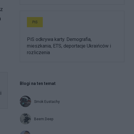
 z
a
PiS
PiS odkrywa karty. Demografia,
mieszkania, ETS, deportacje Ukraińców i
rozliczenia
Blogi na ten temat
i
Smok Eustachy
Beem.Deep