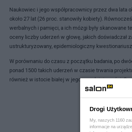
Naukowiec i jego współpracownicy przez dwa lata o
około 27 lat (26 proc. stanowiły kobiety). Równocze
werbalnych i pamięci, a ich mózgi były skanowane te
oceny liczby uderzeń w głowę, jakich doświadczał 
ustrukturyzowany, epidemiologiczny kwestionariusz,
W porównaniu do czasu z początku badania, po dwóc
ponad 1500 takich uderzeń w czasie trwania projek
również w istocie białej w jego przedniej części. Os
Drogi Użytkow
My, naszych 1160 zau
informacje na urządze