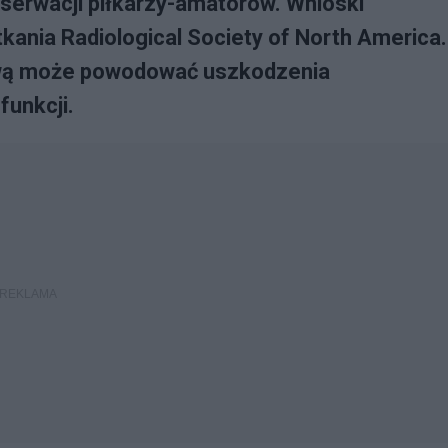
obserwacji piłkarzy-amatorów. Wnioski
ania Radiological Society of North America.
głową może powodować uszkodzenia
funkcji.