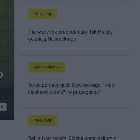
Prezydent
Pierwszy rok prezydentury. Tak Polacy
oceniają Nawrockiego
Wideo Salon24
o
Burza po decyzjach Nawrockiego. "Kibol
ułaskawił kibola? To propaganda"
6
Prezydent
Rok z Nawrockim. Głośne weta, sojusz z