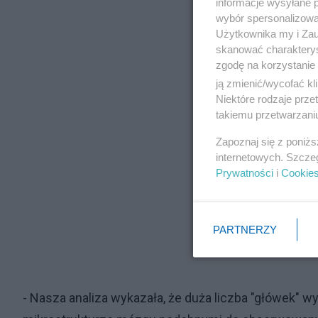
informacje wysyłane 
wybór spersonalizowan
Użytkownika my i Zau
skanować charakterys
zgodę na korzystanie 
ją zmienić/wycofać kl
Niektóre rodzaje prz
takiemu przetwarzaniu
Zapoznaj się z poniż
internetowych. Szcze
Prywatności
i
Cookie
PARTNERZY
- Nasza analiza wykazała, że duża liczba "główek"