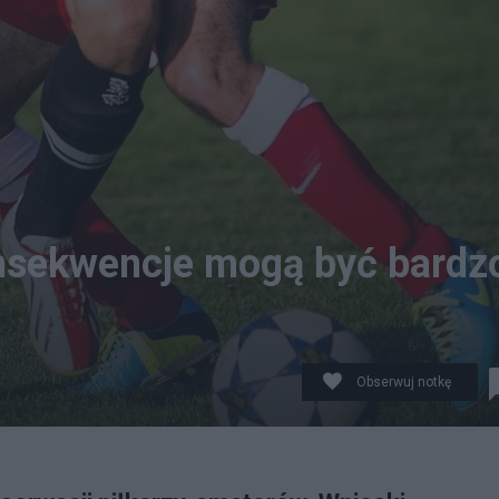
onsekwencje mogą być bardz
Obserwuj notkę