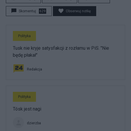
Skomentuj
629
Obserwuj notkę
Polityka
Tusk nie kryje satysfakcji z rozłamu w PiS. "Nie
będę płakał"
Redakcja
Polityka
Tósk jest nagi
dzierzba