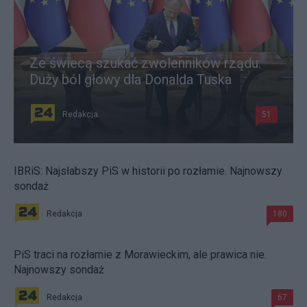
Ze świecą szukać zwolenników rządu.
Duży ból głowy dla Donalda Tuska
Redakcja
51
IBRiS: Najsłabszy PiS w historii po rozłamie. Najnowszy
sondaż
Redakcja
180
PiS traci na rozłamie z Morawieckim, ale prawica nie.
Najnowszy sondaż
Redakcja
67