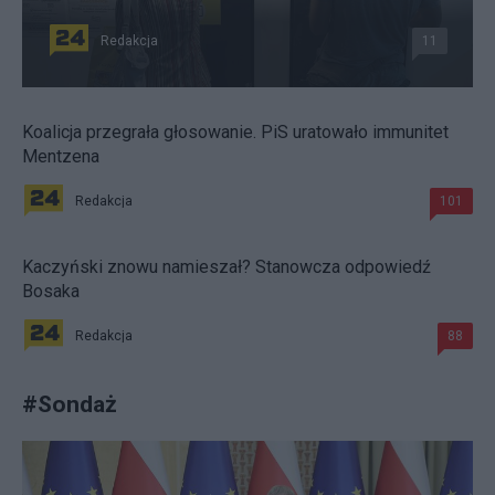
Redakcja
11
Koalicja przegrała głosowanie. PiS uratowało immunitet
Mentzena
Redakcja
101
Kaczyński znowu namieszał? Stanowcza odpowiedź
Bosaka
Redakcja
88
#
Sondaż