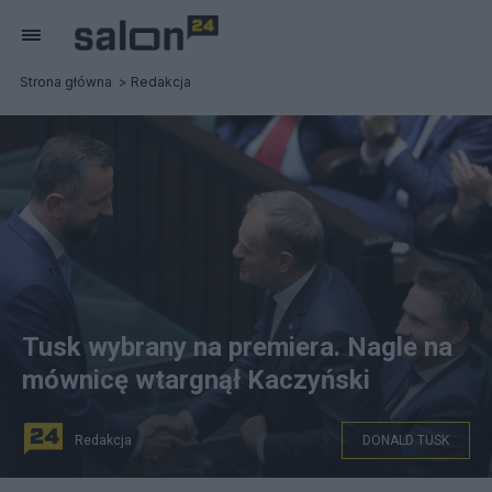
Strona główna
Redakcja
Tusk wybrany na premiera. Nagle na
mównicę wtargnął Kaczyński
Redakcja
DONALD TUSK
Donald Tusk wybrany na premiera. Fot. PAP/Paweł