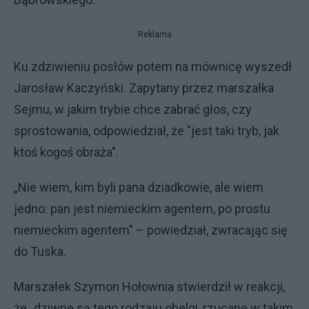
Reklama
Ku zdziwieniu posłów potem na mównicę wyszedł
Jarosław Kaczyński. Zapytany przez marszałka
Sejmu, w jakim trybie chce zabrać głos, czy
sprostowania, odpowiedział, że "jest taki tryb, jak
ktoś kogoś obraża".
„Nie wiem, kim byli pana dziadkowie, ale wiem
jedno: pan jest niemieckim agentem, po prostu
niemieckim agentem" – powiedział, zwracając się
do Tuska.
Marszałek Szymon Hołownia stwierdził w reakcji,
że „dziwne są tego rodzaju obelgi, rzucane w takim