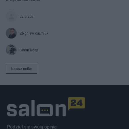
dzierzba
Zbigniew Kuźmiuk
Beem.Deep
Napisz notkę
Podziel się swoją opinią