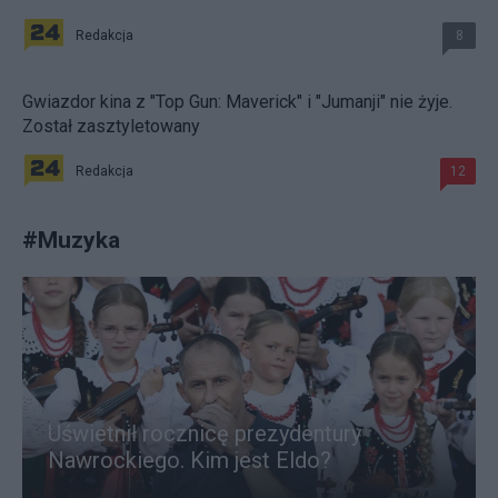
Redakcja
8
Gwiazdor kina z "Top Gun: Maverick" i "Jumanji" nie żyje.
Został zasztyletowany
Redakcja
12
#
Muzyka
Uświetnił rocznicę prezydentury
Nawrockiego. Kim jest Eldo?