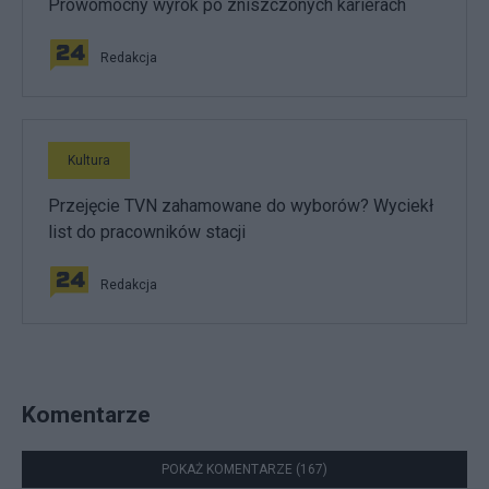
Prowomocny wyrok po zniszczonych karierach
Redakcja
Kultura
Przejęcie TVN zahamowane do wyborów? Wyciekł
list do pracowników stacji
Redakcja
Komentarze
POKAŻ KOMENTARZE (167)