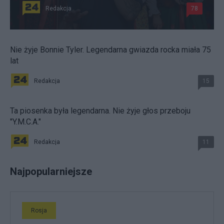
Redakcja
78
Nie żyje Bonnie Tyler. Legendarna gwiazda rocka miała 75
lat
Redakcja
15
Ta piosenka była legendarna. Nie żyje głos przeboju
"Y.M.C.A."
Redakcja
11
Najpopularniejsze
Rosja