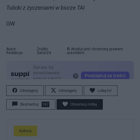
Tulicki z życzeniami w biurze TAI
GW
Autor:
Źródło:
© Artykuł jest chroniony prawem
Redakcja
Salon24
autorskim.
Udostępnij
Udostępnij
Lubię to!
Skomentuj
167
Obserwuj notkę
Kultura