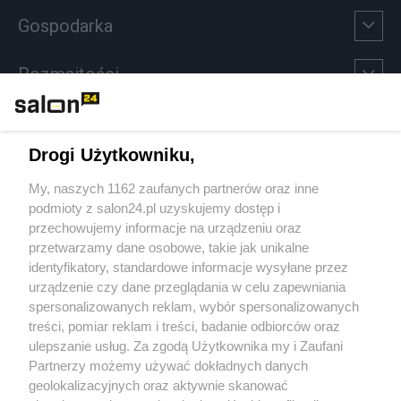
Gospodarka
Rozmaitości
Technologie
Drogi Użytkowniku,
Sport
My, naszych 1162 zaufanych partnerów oraz inne
podmioty z salon24.pl uzyskujemy dostęp i
Społeczeństwo
przechowujemy informacje na urządzeniu oraz
przetwarzamy dane osobowe, takie jak unikalne
Kultura
identyfikatory, standardowe informacje wysyłane przez
urządzenie czy dane przeglądania w celu zapewniania
spersonalizowanych reklam, wybór spersonalizowanych
treści, pomiar reklam i treści, badanie odbiorców oraz
ulepszanie usług. Za zgodą Użytkownika my i Zaufani
X
Facebook
Instagram
Youtube
Partnerzy możemy używać dokładnych danych
geolokalizacyjnych oraz aktywnie skanować