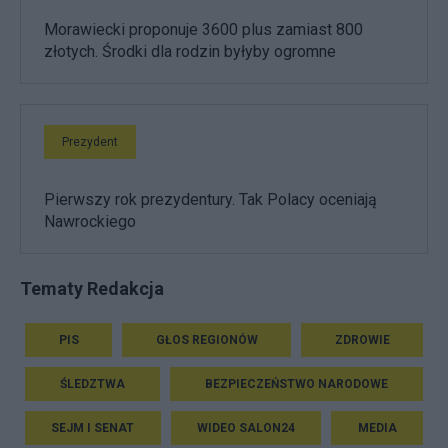
Morawiecki proponuje 3600 plus zamiast 800
złotych. Środki dla rodzin byłyby ogromne
Prezydent
Pierwszy rok prezydentury. Tak Polacy oceniają
Nawrockiego
Tematy Redakcja
PIS
GŁOS REGIONÓW
ZDROWIE
ŚLEDZTWA
BEZPIECZEŃSTWO NARODOWE
SEJM I SENAT
WIDEO SALON24
MEDIA