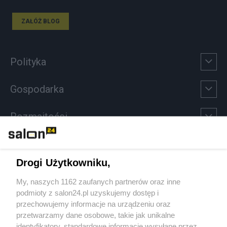
ZAŁÓŻ BLOG
Polityka
Gospodarka
Rozmaitości
Technologie
Drogi Użytkowniku,
Sport
My, naszych 1162 zaufanych partnerów oraz inne
podmioty z salon24.pl uzyskujemy dostęp i
Społeczeństwo
przechowujemy informacje na urządzeniu oraz
przetwarzamy dane osobowe, takie jak unikalne
Kultura
identyfikatory, standardowe informacje wysyłane przez