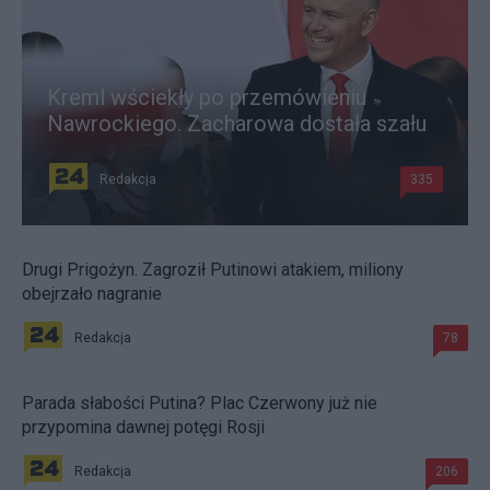
Kreml wściekły po przemówieniu
Nawrockiego. Zacharowa dostała szału
Redakcja
335
Drugi Prigożyn. Zagroził Putinowi atakiem, miliony
obejrzało nagranie
Redakcja
78
Parada słabości Putina? Plac Czerwony już nie
przypomina dawnej potęgi Rosji
Redakcja
206