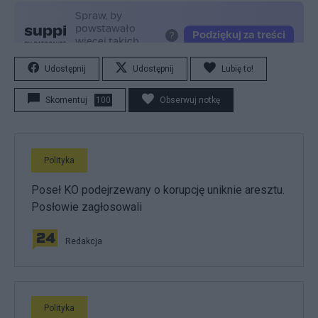
Udostępnij
Udostępnij
Lubię to!
Skomentuj
100
Obserwuj notkę
Polityka
Poseł KO podejrzewany o korupcję uniknie aresztu.
Posłowie zagłosowali
Redakcja
Polityka