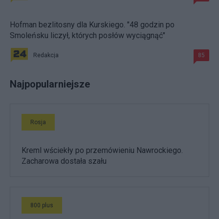
Hofman bezlitosny dla Kurskiego. "48 godzin po
Smoleńsku liczył, których posłów wyciągnąć"
Redakcja
85
Najpopularniejsze
Rosja
Kreml wściekły po przemówieniu Nawrockiego.
Zacharowa dostała szału
800 plus