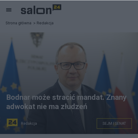
Strona główna
Redakcja
Bodnar może stracić mandat. Znany
adwokat nie ma złudzeń
Redakcja
SEJM I SENAT
Minister sprawiedliwości Adam Bodnar. Fot.