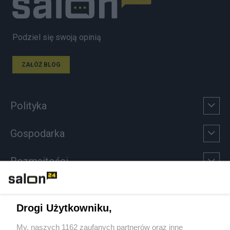
Podziel się swoją opinią
ZAŁÓŻ BLOG
Polityka
Gospodarka
Rozmaitości
Technologie
Drogi Użytkowniku,
Sport
My, naszych 1162 zaufanych partnerów oraz inne