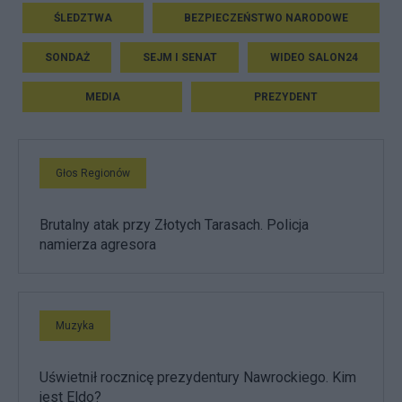
ŚLEDZTWA
BEZPIECZEŃSTWO NARODOWE
SONDAŻ
SEJM I SENAT
WIDEO SALON24
MEDIA
PREZYDENT
Głos Regionów
Brutalny atak przy Złotych Tarasach. Policja
namierza agresora
Muzyka
Uświetnił rocznicę prezydentury Nawrockiego. Kim
jest Eldo?