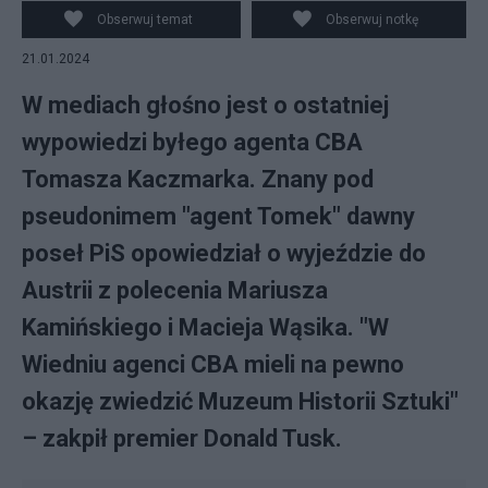
Kamiński (P). Fot. PAP/Leszek Szymański
Obserwuj temat
Obserwuj notkę
21.01.2024
W mediach głośno jest o ostatniej
wypowiedzi byłego agenta CBA
Tomasza Kaczmarka. Znany pod
pseudonimem "agent Tomek" dawny
poseł PiS opowiedział o wyjeździe do
Austrii z polecenia Mariusza
Kamińskiego i Macieja Wąsika. "W
Wiedniu agenci CBA mieli na pewno
okazję zwiedzić Muzeum Historii Sztuki"
– zakpił premier Donald Tusk.