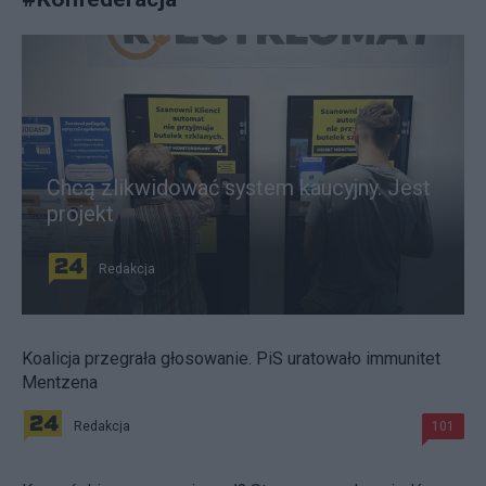
Chcą zlikwidować system kaucyjny. Jest
projekt
Redakcja
Koalicja przegrała głosowanie. PiS uratowało immunitet
Mentzena
Redakcja
101