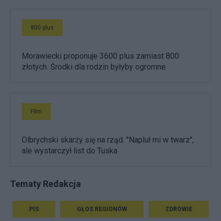
800 plus
Morawiecki proponuje 3600 plus zamiast 800
złotych. Środki dla rodzin byłyby ogromne
Film
Olbrychski skarży się na rząd. "Napluł mi w twarz",
ale wystarczył list do Tuska
Tematy Redakcja
PIS
GŁOS REGIONÓW
ZDROWIE