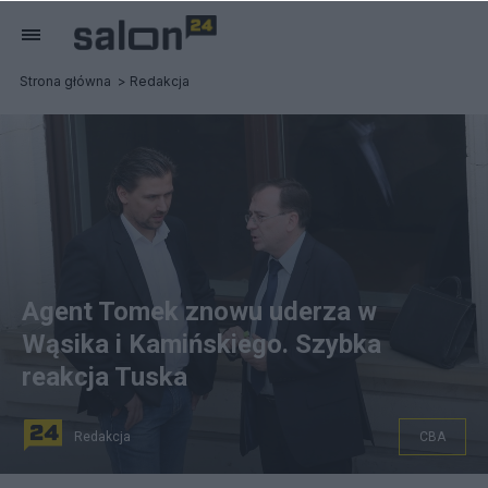
Strona główna
Redakcja
Agent Tomek znowu uderza w
Wąsika i Kamińskiego. Szybka
reakcja Tuska
Redakcja
CBA
Źródło zdjęcia: Tomasz Kaczmarek (L) i Mariusz