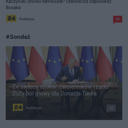
Kaczyński znowu namieszał? Stanowcza odpowiedź
Bosaka
Redakcja
88
#
Sondaż
Ze świecą szukać zwolenników rządu.
Duży ból głowy dla Donalda Tuska
Redakcja
10