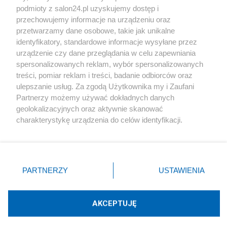
podmioty z salon24.pl uzyskujemy dostęp i
Społeczeństwo
przechowujemy informacje na urządzeniu oraz
przetwarzamy dane osobowe, takie jak unikalne
Kultura
identyfikatory, standardowe informacje wysyłane przez
urządzenie czy dane przeglądania w celu zapewniania
spersonalizowanych reklam, wybór spersonalizowanych
treści, pomiar reklam i treści, badanie odbiorców oraz
ulepszanie usług. Za zgodą Użytkownika my i Zaufani
X
Facebook
Instagram
Youtube
Partnerzy możemy używać dokładnych danych
geolokalizacyjnych oraz aktywnie skanować
charakterystykę urządzenia do celów identyfikacji.
Web Content Media sp. z o. o. © 2022
Ponieważ cenimy Twoją prywatność, prosimy o zgodę na
korzystanie z tych technologii poprzez kliknięcie
„Akceptuję”. Zgoda jest dobrowolna i zawsze możesz ją
Pomoc
O nas
Praca
Reklama
Kontakt
zmienić/wycofać klikając przycisk ustawień prywatności
PARTNERZY
USTAWIENIA
znajdujący się w lewym dolnym rogu strony
. Niektóre
rodzaje przetwarzania danych nie wymagają zgody
użytkownika, ale masz prawo sprzeciwić się takiemu
AKCEPTUJĘ
przetwarzaniu. Preferencje będą miały zastosowania tylko
Technologię dostarcza:
W3media.pl
na tej witrynie.