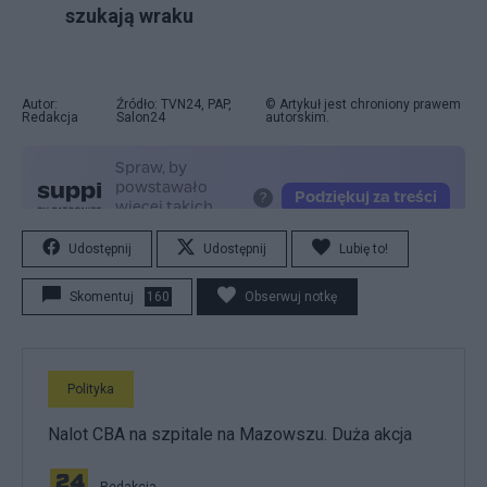
szukają wraku
Autor:
Źródło: TVN24, PAP,
© Artykuł jest chroniony prawem
Redakcja
Salon24
autorskim.
Udostępnij
Udostępnij
Lubię to!
Skomentuj
160
Obserwuj notkę
Polityka
Nalot CBA na szpitale na Mazowszu. Duża akcja
Redakcja