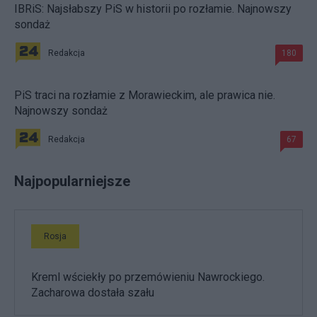
IBRiS: Najsłabszy PiS w historii po rozłamie. Najnowszy
sondaż
Redakcja
180
PiS traci na rozłamie z Morawieckim, ale prawica nie.
Najnowszy sondaż
Redakcja
67
Najpopularniejsze
Rosja
Kreml wściekły po przemówieniu Nawrockiego.
Zacharowa dostała szału