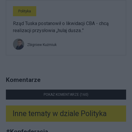
Polityka
Rząd Tuska postanowił o likwidacji CBA - chcą
realizacji przysłowia „hulaj dusza.."
Zbigniew Kuźmiuk
Komentarze
POKAŻ KOMENTARZE (160)
Inne tematy w dziale
Polityka
#
Konfederacja