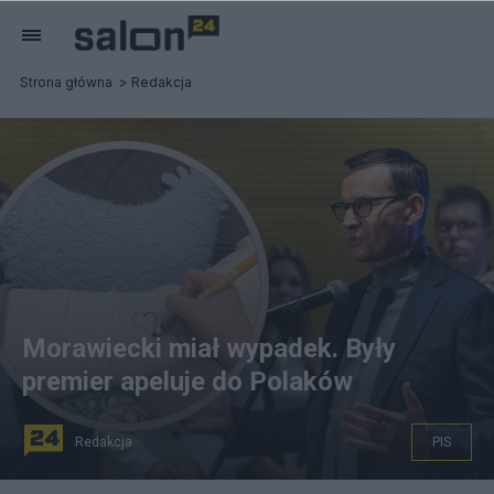
Strona główna
Redakcja
Morawiecki miał wypadek. Były
premier apeluje do Polaków
Redakcja
PIS
Mateusz Morawiecki w gipsie. Fot. PAP/Wojtek Jargiło /