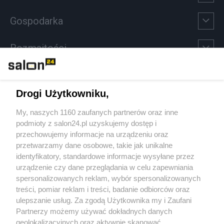
Gospodarka
Rozmaitości
Technologie
Drogi Użytkowniku,
Sport
My, naszych 1160 zaufanych partnerów oraz inne
podmioty z salon24.pl uzyskujemy dostęp i
Społeczeństwo
przechowujemy informacje na urządzeniu oraz
przetwarzamy dane osobowe, takie jak unikalne
Kultura
identyfikatory, standardowe informacje wysyłane przez
urządzenie czy dane przeglądania w celu zapewniania
spersonalizowanych reklam, wybór spersonalizowanych
treści, pomiar reklam i treści, badanie odbiorców oraz
ulepszanie usług. Za zgodą Użytkownika my i Zaufani
X
Facebook
Instagram
Youtube
Partnerzy możemy używać dokładnych danych
geolokalizacyjnych oraz aktywnie skanować