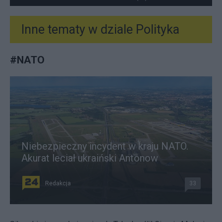
Inne tematy w dziale
Polityka
#
NATO
Niebezpieczny incydent w kraju NATO.
Akurat leciał ukraiński Antonow
Redakcja
33