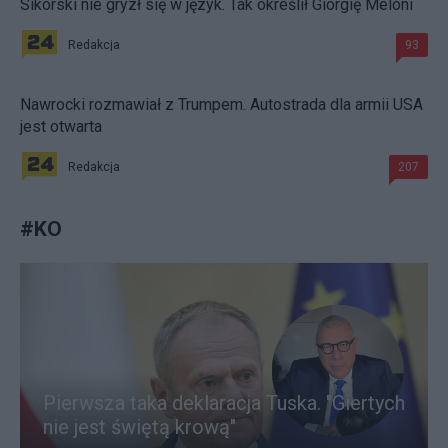
Sikorski nie gryzł się w język. Tak określił Giorgię Meloni
Redakcja
93
Nawrocki rozmawiał z Trumpem. Autostrada dla armii USA
jest otwarta
Redakcja
207
#
KO
Pierwsza taka deklaracja Tuska. "Giertych
nie jest świętą krową"