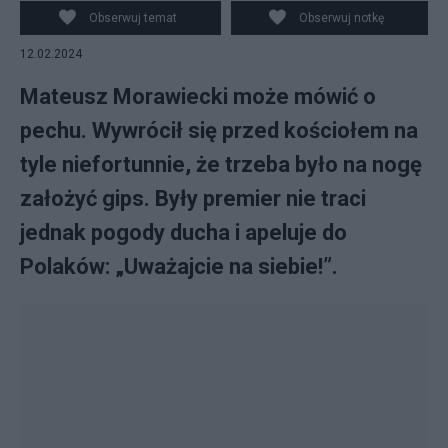
Facebook / Mateusz Morawiecki / Canva
Obserwuj temat
Obserwuj notkę
12.02.2024
Mateusz Morawiecki może mówić o
pechu. Wywrócił się przed kościołem na
tyle niefortunnie, że trzeba było na nogę
założyć gips. Były premier nie traci
jednak pogody ducha i apeluje do
Polaków: „Uważajcie na siebie!”.