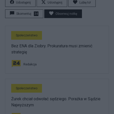
Udostępnij
Udostępnij
Lubię to!
Skomentuj
34
Obserwuj notkę
Społeczeństwo
Bez ENA dla Ziobry. Prokuratura musi zmienić
strategię
Redakcja
Społeczeństwo
Żurek chciał odwołać sędziego. Porażka w Sądzie
Najwyższym