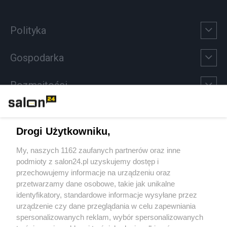
Polityka
Gospodarka
Rozmaitości
Technologie
Drogi Użytkowniku,
Sport
My, naszych 1162 zaufanych partnerów oraz inne
podmioty z salon24.pl uzyskujemy dostęp i
Społeczeństwo
przechowujemy informacje na urządzeniu oraz
przetwarzamy dane osobowe, takie jak unikalne
Kultura
identyfikatory, standardowe informacje wysyłane przez
urządzenie czy dane przeglądania w celu zapewniania
spersonalizowanych reklam, wybór spersonalizowanych