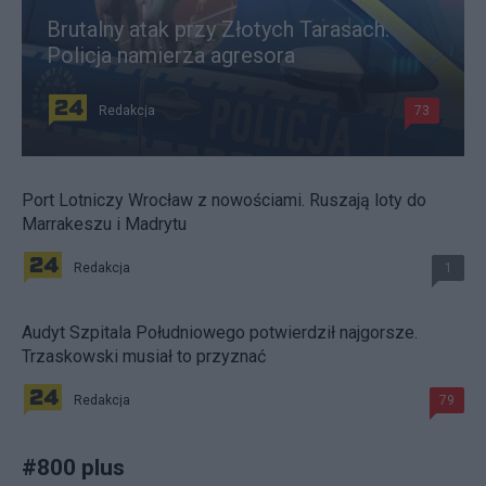
Brutalny atak przy Złotych Tarasach.
Policja namierza agresora
Redakcja
73
Port Lotniczy Wrocław z nowościami. Ruszają loty do
Marrakeszu i Madrytu
Redakcja
1
Audyt Szpitala Południowego potwierdził najgorsze.
Trzaskowski musiał to przyznać
Redakcja
79
#
800 plus