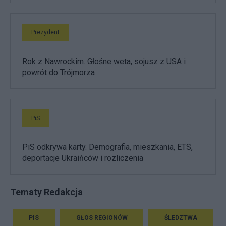
Prezydent
Rok z Nawrockim. Głośne weta, sojusz z USA i
powrót do Trójmorza
PiS
PiS odkrywa karty. Demografia, mieszkania, ETS,
deportacje Ukraińców i rozliczenia
Tematy Redakcja
PIS
GŁOS REGIONÓW
ŚLEDZTWA