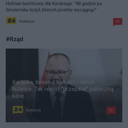
Hofman bezlitosny dla Kurskiego. "48 godzin po
Smoleńsku liczył, których posłów wyciągnąć"
Redakcja
85
#
Rząd
Karaoke, basen z kulkami i tańce
hulańce. Tak resort "przepalał" publiczną
kasę
Redakcja
61