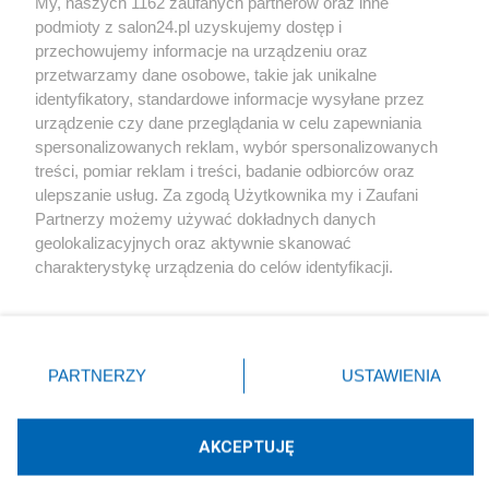
My, naszych 1162 zaufanych partnerów oraz inne
podmioty z salon24.pl uzyskujemy dostęp i
Społeczeństwo
przechowujemy informacje na urządzeniu oraz
przetwarzamy dane osobowe, takie jak unikalne
Kultura
identyfikatory, standardowe informacje wysyłane przez
urządzenie czy dane przeglądania w celu zapewniania
spersonalizowanych reklam, wybór spersonalizowanych
treści, pomiar reklam i treści, badanie odbiorców oraz
ulepszanie usług. Za zgodą Użytkownika my i Zaufani
X
Facebook
Instagram
Youtube
Partnerzy możemy używać dokładnych danych
geolokalizacyjnych oraz aktywnie skanować
charakterystykę urządzenia do celów identyfikacji.
Web Content Media sp. z o. o. © 2022
Ponieważ cenimy Twoją prywatność, prosimy o zgodę na
korzystanie z tych technologii poprzez kliknięcie
„Akceptuję”. Zgoda jest dobrowolna i zawsze możesz ją
Pomoc
O nas
Praca
Reklama
Kontakt
zmienić/wycofać klikając przycisk ustawień prywatności
PARTNERZY
USTAWIENIA
znajdujący się w lewym dolnym rogu strony
. Niektóre
rodzaje przetwarzania danych nie wymagają zgody
użytkownika, ale masz prawo sprzeciwić się takiemu
AKCEPTUJĘ
przetwarzaniu. Preferencje będą miały zastosowania tylko
Technologię dostarcza:
W3media.pl
na tej witrynie.