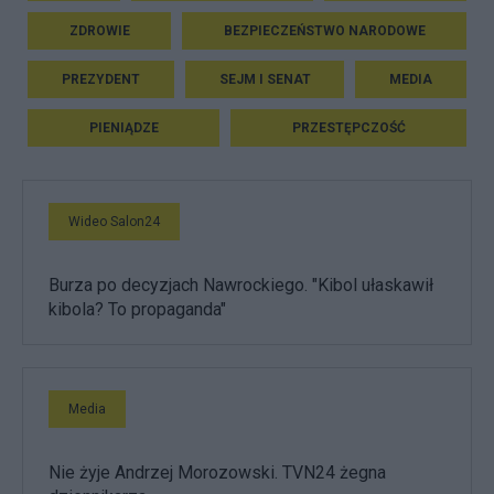
ZDROWIE
BEZPIECZEŃSTWO NARODOWE
PREZYDENT
SEJM I SENAT
MEDIA
PIENIĄDZE
PRZESTĘPCZOŚĆ
Wideo Salon24
Burza po decyzjach Nawrockiego. "Kibol ułaskawił
kibola? To propaganda"
Media
Nie żyje Andrzej Morozowski. TVN24 żegna