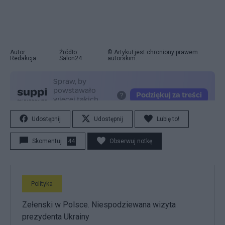
Autor:
Źródło:
© Artykuł jest chroniony prawem
Redakcja
Salon24
autorskim.
Udostępnij
Udostępnij
Lubię to!
Skomentuj
44
Obserwuj notkę
Polityka
Zełenski w Polsce. Niespodziewana wizyta
prezydenta Ukrainy