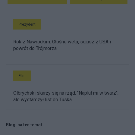
Prezydent
Rok z Nawrockim. Głośne weta, sojusz z USA i
powrót do Trójmorza
Film
Olbrychski skarży się na rząd. "Napluł mi w twarz",
ale wystarczył list do Tuska
Blogi na ten temat