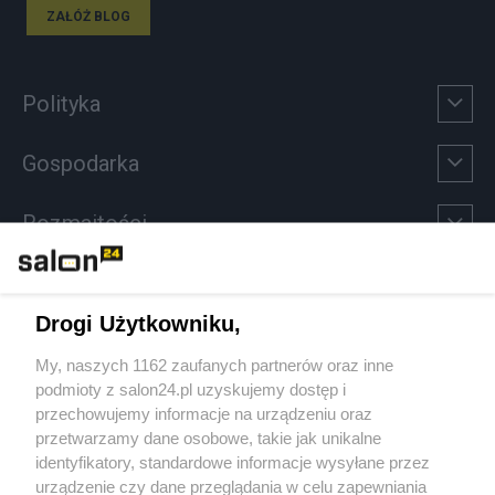
ZAŁÓŻ BLOG
Polityka
Gospodarka
Rozmaitości
Technologie
Drogi Użytkowniku,
Sport
My, naszych 1162 zaufanych partnerów oraz inne
podmioty z salon24.pl uzyskujemy dostęp i
Społeczeństwo
przechowujemy informacje na urządzeniu oraz
przetwarzamy dane osobowe, takie jak unikalne
Kultura
identyfikatory, standardowe informacje wysyłane przez
urządzenie czy dane przeglądania w celu zapewniania