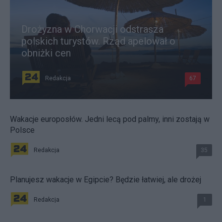
Drożyzna w Chorwacji odstrasza
polskich turystów. Rząd apelował o
obniżki cen
Redakcja
67
Wakacje europosłów. Jedni lecą pod palmy, inni zostają w
Polsce
Redakcja
35
Planujesz wakacje w Egipcie? Będzie łatwiej, ale drożej
Redakcja
1