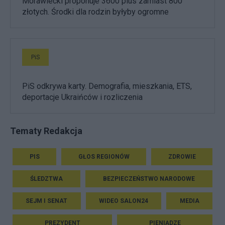
Morawiecki proponuje 3600 plus zamiast 800
złotych. Środki dla rodzin byłyby ogromne
PiS
PiS odkrywa karty. Demografia, mieszkania, ETS,
deportacje Ukraińców i rozliczenia
Tematy Redakcja
PIS
GŁOS REGIONÓW
ZDROWIE
ŚLEDZTWA
BEZPIECZEŃSTWO NARODOWE
SEJM I SENAT
WIDEO SALON24
MEDIA
PREZYDENT
PIENIĄDZE