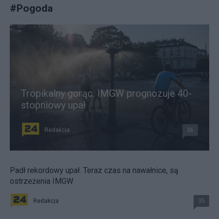
#
Pogoda
Tropikalny gorąc. IMGW prognozuje 40-
stopniowy upał
Redakcja
36
Padł rekordowy upał. Teraz czas na nawałnice, są
ostrzeżenia IMGW
Redakcja
35