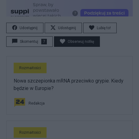
Udostępnij
Udostępnij
Lubię to!
Skomentuj
7
Obserwuj notkę
Rozmaitości
Nowa szczepionka mRNA przeciwko grypie. Kiedy
będzie w Europie?
Redakcja
Rozmaitości