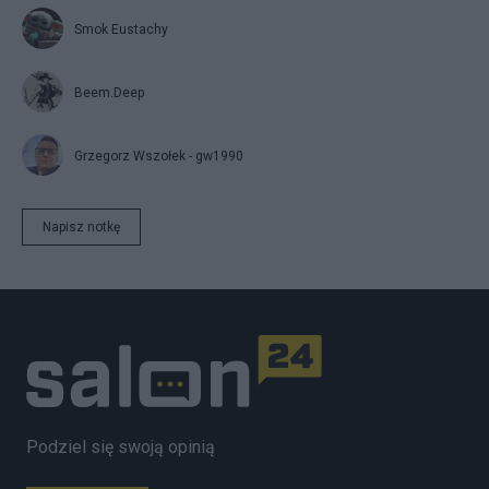
Smok Eustachy
Beem.Deep
Grzegorz Wszołek - gw1990
Napisz notkę
Podziel się swoją opinią