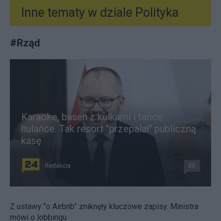
Inne tematy w dziale
Polityka
#
Rząd
Karaoke, basen z kulkami i tańce
hulańce. Tak resort "przepalał" publiczną
kasę
Redakcja
50
Z ustawy "o Airbnb" zniknęły kluczowe zapisy. Ministra
mówi o lobbingu