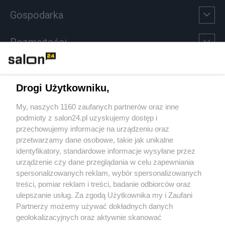
Gospodarka
Rozmaitości
Technologie
Drogi Użytkowniku,
Sport
My, naszych 1160 zaufanych partnerów oraz inne
podmioty z salon24.pl uzyskujemy dostęp i
Społeczeństwo
przechowujemy informacje na urządzeniu oraz
przetwarzamy dane osobowe, takie jak unikalne
Kultura
identyfikatory, standardowe informacje wysyłane przez
urządzenie czy dane przeglądania w celu zapewniania
spersonalizowanych reklam, wybór spersonalizowanych
treści, pomiar reklam i treści, badanie odbiorców oraz
ulepszanie usług. Za zgodą Użytkownika my i Zaufani
X
Facebook
Instagram
Youtube
Partnerzy możemy używać dokładnych danych
geolokalizacyjnych oraz aktywnie skanować