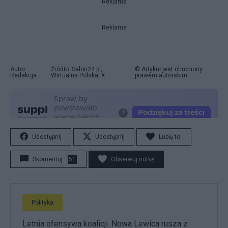
Reklama
Reklama
Autor:
Źródło: Salon24.pl,
© Artykuł jest chroniony
Redakcja
Wirtualna Polska, X
prawem autorskim
Udostępnij
Udostępnij
Lubię to!
Skomentuj
51
Obserwuj notkę
Polityka
Letnia ofensywa koalicji. Nowa Lewica rusza z