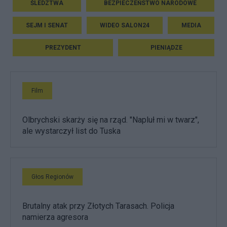
ŚLEDZTWA
BEZPIECZEŃSTWO NARODOWE
SEJM I SENAT
WIDEO SALON24
MEDIA
PREZYDENT
PIENIĄDZE
Film
Olbrychski skarży się na rząd. "Napluł mi w twarz",
ale wystarczył list do Tuska
Głos Regionów
Brutalny atak przy Złotych Tarasach. Policja
namierza agresora