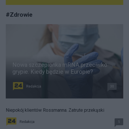
#
Zdrowie
Nowa szczepionka mRNA przeciwko
grypie. Kiedy będzie w Europie?
Redakcja
30
Niepokój klientów Rossmanna. Zatrute przekąski
Redakcja
5