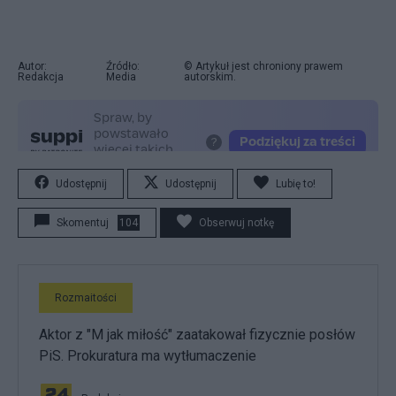
Autor:
Źródło:
© Artykuł jest chroniony prawem
Redakcja
Media
autorskim.
Udostępnij
Udostępnij
Lubię to!
Skomentuj
104
Obserwuj notkę
Rozmaitości
Aktor z "M jak miłość" zaatakował fizycznie posłów
PiS. Prokuratura ma wytłumaczenie