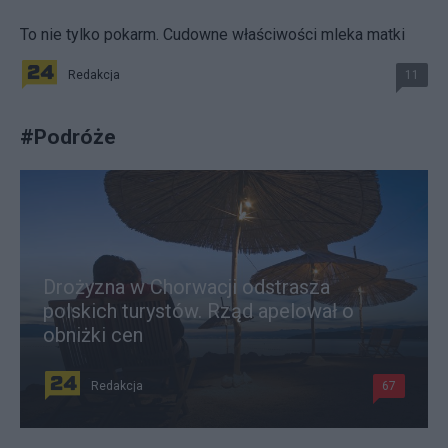
To nie tylko pokarm. Cudowne właściwości mleka matki
Redakcja
11
#
Podróże
Drożyzna w Chorwacji odstrasza
polskich turystów. Rząd apelował o
obniżki cen
Redakcja
67