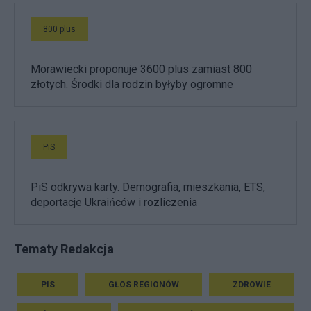
800 plus
Morawiecki proponuje 3600 plus zamiast 800
złotych. Środki dla rodzin byłyby ogromne
PiS
PiS odkrywa karty. Demografia, mieszkania, ETS,
deportacje Ukraińców i rozliczenia
Tematy Redakcja
PIS
GŁOS REGIONÓW
ZDROWIE