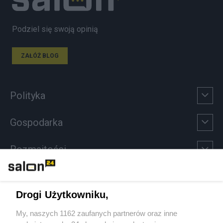
Podziel się swoją opinią
ZAŁÓŻ BLOG
Polityka
Gospodarka
Rozmaitości
Technologie
Drogi Użytkowniku,
Sport
My, naszych 1162 zaufanych partnerów oraz inne