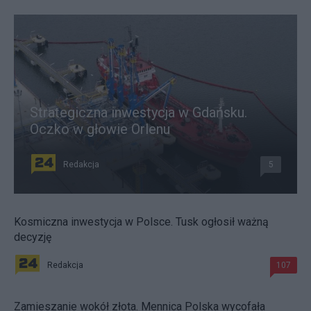
Strategiczna inwestycja w Gdańsku.
Oczko w głowie Orlenu
Redakcja
5
Kosmiczna inwestycja w Polsce. Tusk ogłosił ważną
decyzję
Redakcja
107
Zamieszanie wokół złota. Mennica Polska wycofała