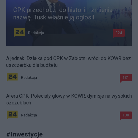
CPK przechodzi do historii i zmienia
nazwę. Tusk właśnie ją ogłosił
Redakcja
324
A jednak. Działka pod CPK w Zabłotni wróci do KOWR bez
uszczerbku dla budżetu
Redakcja
131
Afera CPK. Poleciały głowy w KOWR, dymisje na wysokich
szczeblach
Redakcja
130
#
Inwestycje