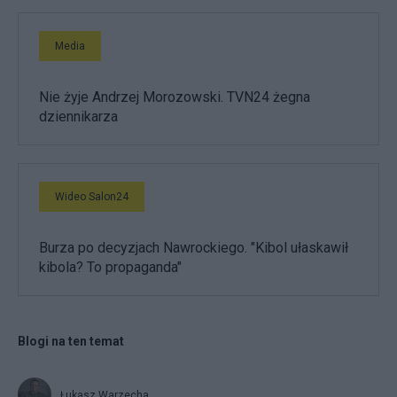
Media
Nie żyje Andrzej Morozowski. TVN24 żegna
dziennikarza
Wideo Salon24
Burza po decyzjach Nawrockiego. "Kibol ułaskawił
kibola? To propaganda"
Blogi na ten temat
Łukasz Warzecha