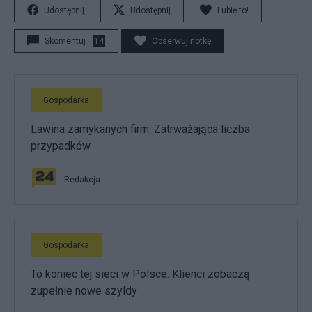
Udostępnij
Udostępnij
Lubię to!
Skomentuj
14
Obserwuj notkę
Gospodarka
Lawina zamykanych firm. Zatrważająca liczba
przypadków
Redakcja
Gospodarka
To koniec tej sieci w Polsce. Klienci zobaczą
zupełnie nowe szyldy