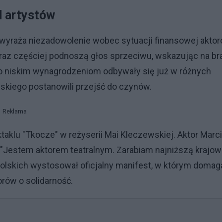
d artystów
 wyraża niezadowolenie wobec sytuacji finansowej akto
oraz częściej podnoszą głos sprzeciwu, wskazując na br
wko niskim wynagrodzeniom odbywały się już w różnych
ląskiego postanowili przejść do czynów.
Reklama
aklu "Tkocze" w reżyserii Mai Kleczewskiej. Aktor Marc
"Jestem aktorem teatralnym. Zarabiam najniższą krajową
olskich wystosował oficjalny manifest, w którym domag
orów o solidarność.