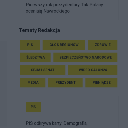
Pierwszy rok prezydentury. Tak Polacy
oceniają Nawrockiego
Tematy Redakcja
PIS
GŁOS REGIONÓW
ZDROWIE
ŚLEDZTWA
BEZPIECZEŃSTWO NARODOWE
SEJM I SENAT
WIDEO SALON24
MEDIA
PREZYDENT
PIENIĄDZE
PiS
PiS odkrywa karty. Demografia,