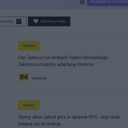
komentuj
57
Obserwuj notkę
Kultura
Pan Tadeusz na deskach Teatru Słowackiego.
Zakonnica miażdży adaptację Klemma
Redakcja
Kultura
Słynny aktor zabrał głos w sprawie KPO. Jego teatr
załapał się na dotację