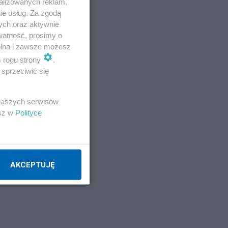
alizowanych reklam,
ie usług. Za zgodą
ych oraz aktywnie
watność, prosimy o
o
wolna i zawsze możesz
m rogu strony
.
sprzeciwić się
 naszych serwisów
esz w
Polityce
AKCEPTUJĘ