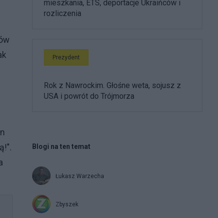
mieszkania, ETS, deportacje Ukraińców i
rozliczenia
rów
ak
Prezydent
Rok z Nawrockim. Głośne weta, sojusz z
USA i powrót do Trójmorza
in
!".
Blogi na ten temat
a
Łukasz Warzecha
Zbyszek