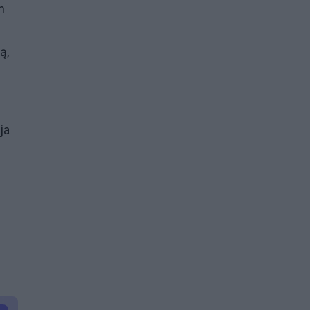
h
ą,
ja