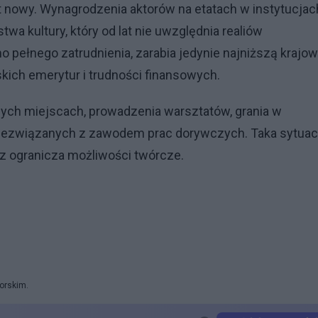
st nowy. Wynagrodzenia aktorów na etatach w instytucjac
a kultury, który od lat nie uwzględnia realiów
 pełnego zatrudnienia, zarabia jedynie najniższą krajow
skich emerytur i trudności finansowych.
nych miejscach, prowadzenia warsztatów, grania w
iezwiązanych z zawodem prac dorywczych. Taka sytuac
az ogranicza możliwości twórcze.
orskim.