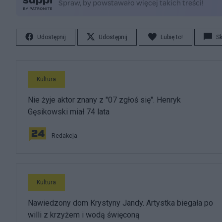
Udostępnij
Udostępnij
Lubię to!
S
Kultura
Nie żyje aktor znany z "07 zgłoś się". Henryk
Gęsikowski miał 74 lata
Redakcja
Kultura
Nawiedzony dom Krystyny Jandy. Artystka biegała po
willi z krzyżem i wodą święconą