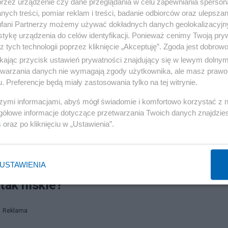
przez urządzenie czy dane przeglądania w celu zapewniania sperson
ych treści, pomiar reklam i treści, badanie odbiorców oraz ulepszan
ymierzony w dyrekcję teatru, a w politykę rządu oraz
fani Partnerzy możemy używać dokładnych danych geolokalizacyjn
tykę urządzenia do celów identyfikacji. Ponieważ cenimy Twoją pry
ją uwagę, że państwo polskie nie powinno dopuszczać d
z tych technologii poprzez kliknięcie „Akceptuję”. Zgoda jest dobro
nstytucjach kultury żyją w warunkach uwłaczających ich
ikając przycisk ustawień prywatności znajdujący się w lewym dolny
etwarzania danych nie wymagają zgody użytkownika, ale masz prawo 
. Preferencje będą miały zastosowania tylko na tej witrynie.
szymi informacjami, abyś mógł świadomie i komfortowo korzystać z
gółowe informacje dotyczące przetwarzania Twoich danych znajdzi
py" i "kapitulacja". Niepokój po rozmowie Trumpa z
s
oraz po kliknięciu w „Ustawienia”.
USTAWIENIA
tak niskie?
Reklama