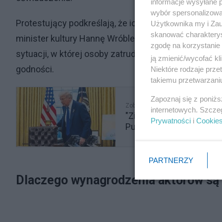
informacje wysyłane 
wybór spersonalizowan
Protestujący podkreślają, że ich sprzeciw nie jest w
Użytkownika my i Zau
skanować charakterys
minister kultury Hannę Wróblewską. Artyści zwraca
zgodę na korzystanie 
sytuacji, w której osoby zatrudnione na etatach w i
ją zmienić/wycofać kl
godności.
Niektóre rodzaje prz
takiemu przetwarzaniu
Zapoznaj się z poniż
Zobacz także
internetowych. Szcze
"Zimny prysznic dla Euro
Prywatności
i
Cookie
Putinem
PARTNERZY
Dlaczego wynagrodzenia aktorów są 