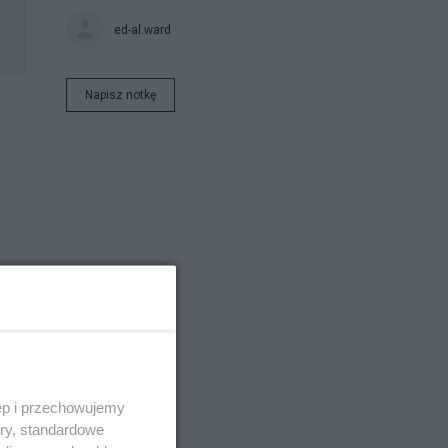
ed-al.ward
Napisz notkę
i
ęp i przechowujemy
ory, standardowe