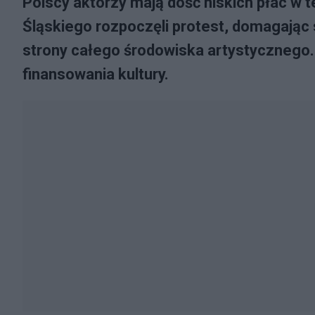
Polscy aktorzy mają dość niskich płac w 
Śląskiego rozpoczęli protest, domagając 
strony całego środowiska artystycznego. 
finansowania kultury.