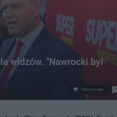
a widzów. "Nawrocki był
1
Obserwuj notkę