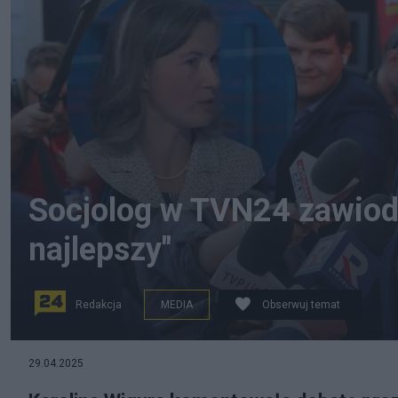
Socjolog w TVN24 zawiodł
najlepszy"
Redakcja
MEDIA
Obserwuj temat
29.04.2025