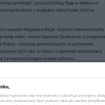
a Kaczyńskiego" i porzucił polską flagę w debacie w
ownię filmikiem z poglądem lidera Polski 2050 na
obrze wypadła Magdalena Biejat. Szymon Hołownia trochę
naprawdę słaba - ocenił Sławomir Sierakowski w programi
 Wigura - socjolog, autorka książek i współautorka
 czerwca 2023 roku, w którym sugerowała administracji
ę za nieprzestrzeganie praworządności.
niku,
fanych partnerów oraz inne podmioty z salon24.pl uzyskujemy dost
niu oraz przetwarzamy dane osobowe, takie jak unikalne identyfikat