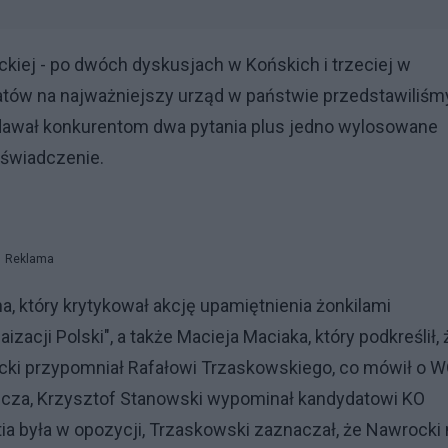
ckiej - po dwóch dyskusjach w Końskich i trzeciej w
atów na najważniejszy urząd w państwie przedstawiliśm
dawał konkurentom dwa pytania plus jedno wylosowane
oświadczenie.
Reklama
 który krytykował akcję upamiętnienia żonkilami
acji Polski", a także Macieja Maciaka, który podkreślił, 
ocki przypomniał Rafałowi Trzaskowskiego, co mówił o W
icza, Krzysztof Stanowski wypominał kandydatowi KO
tia była w opozycji, Trzaskowski zaznaczał, że Nawrocki 