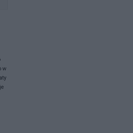
o
o w
aty
je