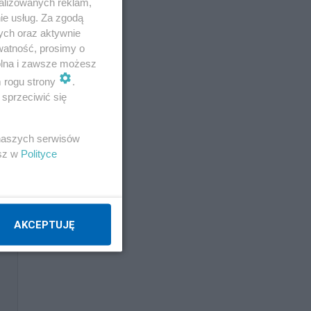
alizowanych reklam,
ie usług. Za zgodą
ych oraz aktywnie
watność, prosimy o
wolna i zawsze możesz
m rogu strony
.
sprzeciwić się
 naszych serwisów
esz w
Polityce
AKCEPTUJĘ