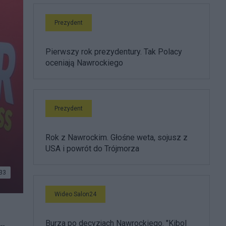
Prezydent
Pierwszy rok prezydentury. Tak Polacy
oceniają Nawrockiego
Prezydent
Rok z Nawrockim. Głośne weta, sojusz z
USA i powrót do Trójmorza
33
Wideo Salon24
Burza po decyzjach Nawrockiego. "Kibol