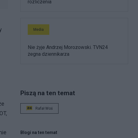
rozliczenia
y
Media
Nie żyje Andrzej Morozowski. TVN24
żegna dziennikarza
Piszą na ten temat
że
Rafał Woś
OT,
nie
Blogi na ten temat