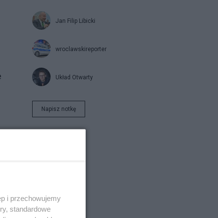
Jan Filip Libicki
wroclawskireporter
e
Układ Otwarty
Napisz notkę
ęp i przechowujemy
ory, standardowe