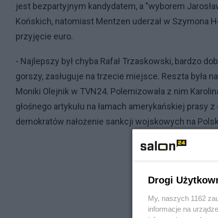
jest bezpartyjnym kandydatem, a "wyborem Jarosław
Końskich, natomiast Mentzen uderzał w Szymona Hoł
przyjęcie euro.
- Najlepszy był chyba Rafał Trzaskowski, bardzo d
gorszy, zasługuje na trzecie miejsce. Reszta była 
Moniki Olejnik w TVN24. Polemizowała z nim Karolina
głośnego artykułu na łamach amerykańskiej prasy z
demokratów nałożenie sankcji wojskowych na Polsk
Drogi Użytkow
My, naszych 1162 zau
informacje na urządze