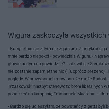
Wigura zaskoczyła wszystkich
- Kompletnie się z tym nie zgadzam. Z przykrością m
mnie bardzo niepokoi - powiedziała Wigura. - Naprawd
głowie po tym co powiedział? - zdziwił się Sierakows
nie zostanie zapamiętane nic (...), oprócz prezencji.
poglądy. W prawyborach mówiono, że może Radosław S
Trzaskowski niezbyt stanowczo broni liberalnych war
popatrzeć na kampanię Emmanuela Macrona... - tłu
- Bardzo się ucieszyłam, że powstańcy z getta byli b