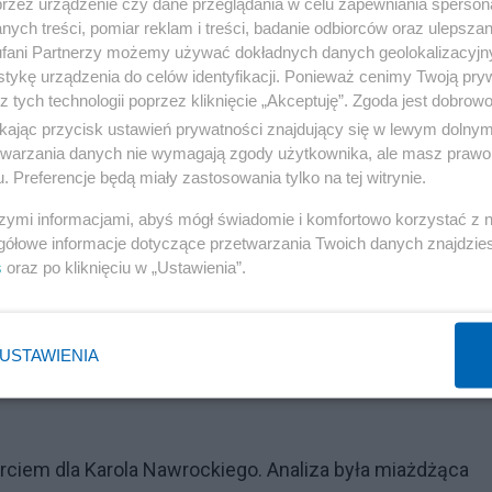
przez urządzenie czy dane przeglądania w celu zapewniania sperson
ych treści, pomiar reklam i treści, badanie odbiorców oraz ulepszan
fani Partnerzy możemy używać dokładnych danych geolokalizacyjn
tykę urządzenia do celów identyfikacji. Ponieważ cenimy Twoją pry
z tych technologii poprzez kliknięcie „Akceptuję”. Zgoda jest dobro
ikając przycisk ustawień prywatności znajdujący się w lewym dolny
etwarzania danych nie wymagają zgody użytkownika, ale masz prawo 
. Preferencje będą miały zastosowania tylko na tej witrynie.
szymi informacjami, abyś mógł świadomie i komfortowo korzystać z
gółowe informacje dotyczące przetwarzania Twoich danych znajdzi
s
oraz po kliknięciu w „Ustawienia”.
USTAWIENIA
rciem dla Karola Nawrockiego. Analiza była miażdżąca