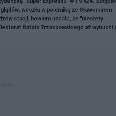
zydencką "Super Expressu" w TVN24. Socjolo
 poglądów, weszła w polemikę ze Sławomirem
zów stacji, bowiem uznała, że "niestety
 Elektorat Rafała Trzaskowskiego aż wybuchł