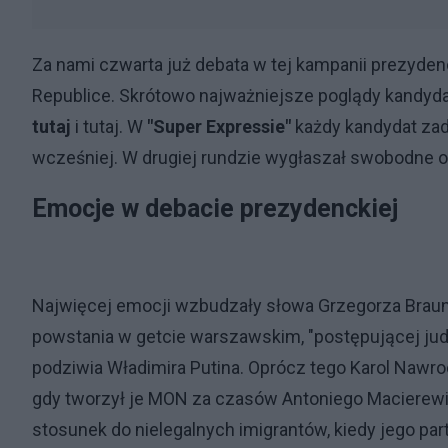
Za nami czwarta już debata w tej kampanii prezyden
Republice. Skrótowo najważniejsze poglądy kandyd
tutaj
i tutaj. W
"Super Expressie"
każdy kandydat za
wcześniej. W drugiej rundzie wygłaszał swobodne 
Emocje w debacie prezydenckiej
Najwięcej emocji wzbudzały słowa Grzegorza Brauna,
powstania w getcie warszawskim, "postępującej judaiz
podziwia Władimira Putina. Oprócz tego Karol Nawr
gdy tworzył je MON za czasów Antoniego Macierew
stosunek do nielegalnych imigrantów, kiedy jego par