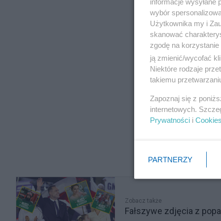
informacje wysyłane 
wybór spersonalizowan
Użytkownika my i Zau
skanować charakterys
zgodę na korzystanie 
ją zmienić/wycofać kl
Niektóre rodzaje prz
takiemu przetwarzaniu
Zapoznaj się z poniż
internetowych. Szcze
Prywatności
i
Cookie
PARTNERZY
Zobacz także
Fałszywe zdjęcia z popa