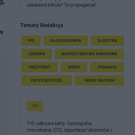
g,
ułaskawił kibola? To propaganda"
Tematy Redakcja
 w
PIS
GŁOS REGIONÓW
ŚLEDZTWA
ZDROWIE
BEZPIECZEŃSTWO NARODOWE
PREZYDENT
MEDIA
PIENIĄDZE
PRZESTĘPCZOŚĆ
WIDEO SALON24
PiS
PiS odkrywa karty. Demografia,
mieszkania, ETS, deportacje Ukraińców i