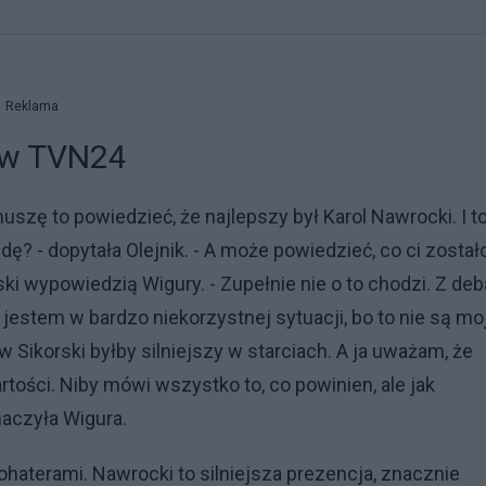
Reklama
 w TVN24
uszę to powiedzieć, że najlepszy był Karol Nawrocki. I t
ę? - dopytała Olejnik. - A może powiedzieć, co ci został
ki wypowiedzią Wigury. - Zupełnie nie o to chodzi. Z deb
 I jestem w bardzo niekorzystnej sytuacji, bo to nie są mo
ikorski byłby silniejszy w starciach. A ja uważam, że
tości. Niby mówi wszystko to, co powinien, ale jak
maczyła Wigura.
ohaterami. Nawrocki to silniejsza prezencja, znacznie