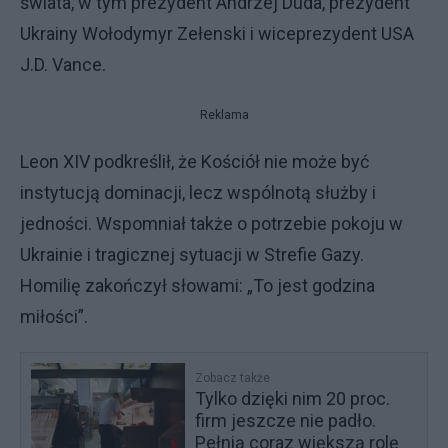
świata, w tym prezydent Andrzej Duda, prezydent
Ukrainy Wołodymyr Zełenski i wiceprezydent USA
J.D. Vance.
Reklama
Leon XIV podkreślił, że Kościół nie może być
instytucją dominacji, lecz wspólnotą służby i
jedności. Wspomniał także o potrzebie pokoju w
Ukrainie i tragicznej sytuacji w Strefie Gazy.
Homilię zakończył słowami: „To jest godzina
miłości”.
Zobacz także
Tylko dzięki nim 20 proc.
firm jeszcze nie padło.
Pełnią coraz większą rolę