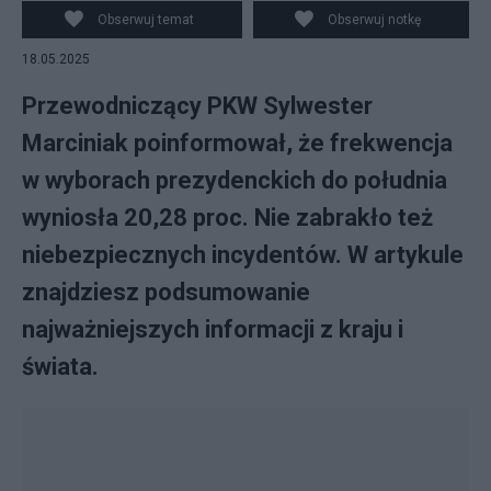
Przrewodniczacego PKW Konrad Składowski (P),
Obserwuj temat
Obserwuj notkę
sekretarz PKW Rafał Tkacz (L) i przewodniczący
18.05.2025
Państwowej Komisji Wyborczej Sylwester Marciniak (C)
na II konferencji PKW, 18 bm. w Warszawie. Trwa
Przewodniczący PKW Sylwester
głosowanie w I turze w
Marciniak poinformował, że frekwencja
w wyborach prezydenckich do południa
wyniosła 20,28 proc. Nie zabrakło też
niebezpiecznych incydentów. W artykule
znajdziesz podsumowanie
najważniejszych informacji z kraju i
świata.