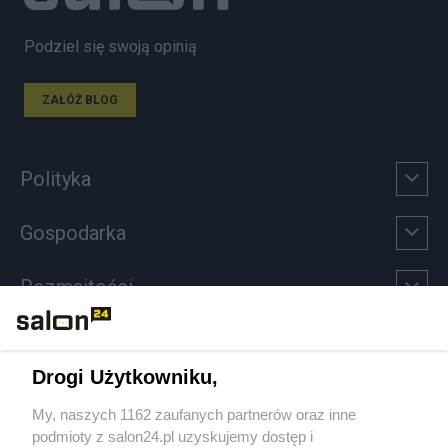
Podziel się swoją opinią
ZAŁÓŻ BLOG
Polityka
Gospodarka
Rozmaitości
Technologie
Drogi Użytkowniku,
Sport
My, naszych 1162 zaufanych partnerów oraz inne
podmioty z salon24.pl uzyskujemy dostęp i