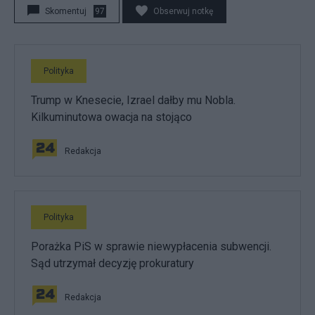
Skomentuj
97
Obserwuj notkę
Polityka
Trump w Knesecie, Izrael dałby mu Nobla.
Kilkuminutowa owacja na stojąco
Redakcja
Polityka
Porażka PiS w sprawie niewypłacenia subwencji.
Sąd utrzymał decyzję prokuratury
Redakcja