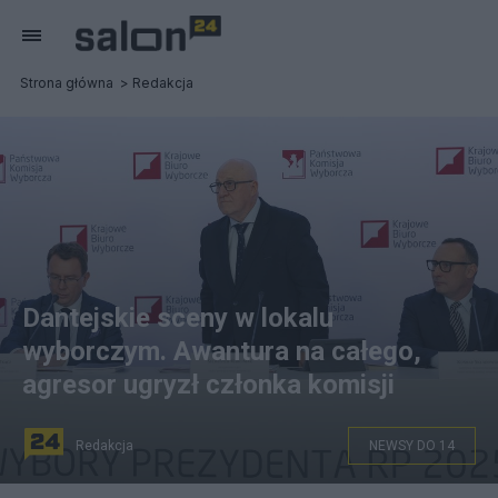
Strona główna
Redakcja
Dantejskie sceny w lokalu
wyborczym. Awantura na całego,
agresor ugryzł członka komisji
Redakcja
NEWSY DO 14
Wybory prezydenta RP - I tura. Zastępca