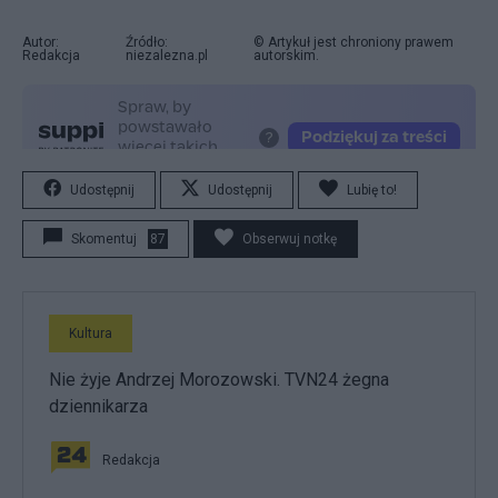
Autor:
Źródło:
© Artykuł jest chroniony prawem
Redakcja
niezalezna.pl
autorskim.
Udostępnij
Udostępnij
Lubię to!
Skomentuj
87
Obserwuj notkę
Kultura
Nie żyje Andrzej Morozowski. TVN24 żegna
dziennikarza
Redakcja