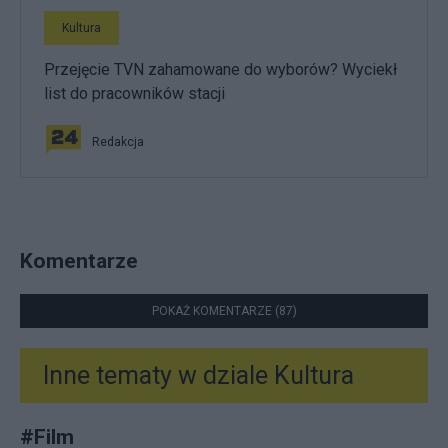
Kultura
Przejęcie TVN zahamowane do wyborów? Wyciekł
list do pracowników stacji
Redakcja
Komentarze
POKAŻ KOMENTARZE (87)
Inne tematy w dziale
Kultura
#
Film