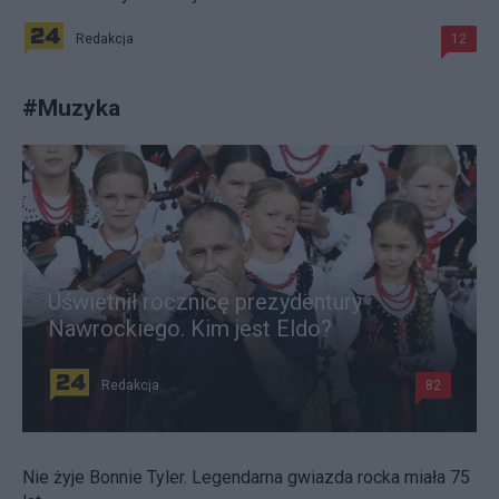
Redakcja
12
#
Muzyka
Uświetnił rocznicę prezydentury
Nawrockiego. Kim jest Eldo?
Redakcja
82
Nie żyje Bonnie Tyler. Legendarna gwiazda rocka miała 75