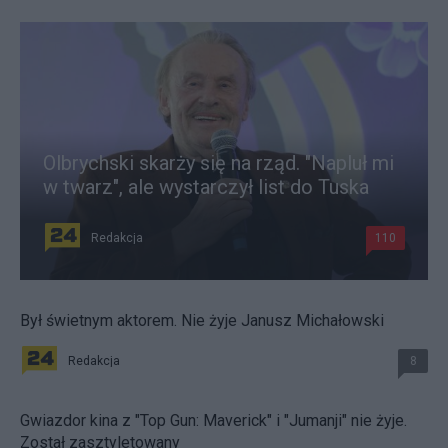
Olbrychski skarży się na rząd. "Napluł mi
w twarz", ale wystarczył list do Tuska
Redakcja
110
Był świetnym aktorem. Nie żyje Janusz Michałowski
Redakcja
8
Gwiazdor kina z "Top Gun: Maverick" i "Jumanji" nie żyje.
Został zasztyletowany