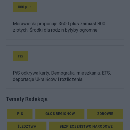
800 plus
Morawiecki proponuje 3600 plus zamiast 800
złotych. Środki dla rodzin byłyby ogromne
PiS
PiS odkrywa karty. Demografia, mieszkania, ETS,
deportacje Ukraińców i rozliczenia
Tematy Redakcja
PIS
GŁOS REGIONÓW
ZDROWIE
ŚLEDZTWA
BEZPIECZEŃSTWO NARODOWE