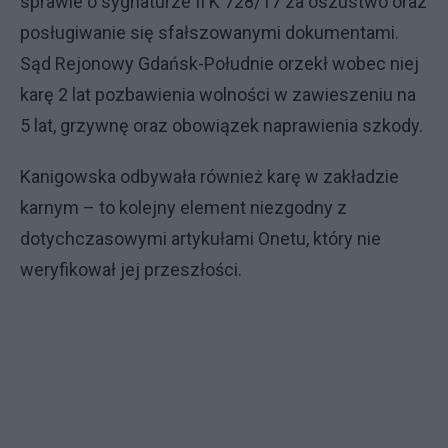
sprawie o sygnaturze II K 728/17 za oszustwo oraz
posługiwanie się sfałszowanymi dokumentami.
Sąd Rejonowy Gdańsk-Południe orzekł wobec niej
karę 2 lat pozbawienia wolności w zawieszeniu na
5 lat, grzywnę oraz obowiązek naprawienia szkody.
Kanigowska odbywała również karę w zakładzie
karnym – to kolejny element niezgodny z
dotychczasowymi artykułami Onetu, który nie
weryfikował jej przeszłości.