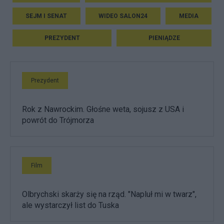
SEJM I SENAT
WIDEO SALON24
MEDIA
PREZYDENT
PIENIĄDZE
Prezydent
Rok z Nawrockim. Głośne weta, sojusz z USA i
powrót do Trójmorza
Film
Olbrychski skarży się na rząd. "Napluł mi w twarz",
ale wystarczył list do Tuska