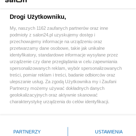
Technologie
Drogi Użytkowniku,
Sport
My, naszych 1162 zaufanych partnerów oraz inne
podmioty z salon24.pl uzyskujemy dostęp i
Społeczeństwo
przechowujemy informacje na urządzeniu oraz
przetwarzamy dane osobowe, takie jak unikalne
Kultura
identyfikatory, standardowe informacje wysyłane przez
urządzenie czy dane przeglądania w celu zapewniania
spersonalizowanych reklam, wybór spersonalizowanych
treści, pomiar reklam i treści, badanie odbiorców oraz
ulepszanie usług. Za zgodą Użytkownika my i Zaufani
X
Facebook
Instagram
Youtube
Partnerzy możemy używać dokładnych danych
geolokalizacyjnych oraz aktywnie skanować
charakterystykę urządzenia do celów identyfikacji.
Web Content Media sp. z o. o. © 2022
Ponieważ cenimy Twoją prywatność, prosimy o zgodę na
korzystanie z tych technologii poprzez kliknięcie
„Akceptuję”. Zgoda jest dobrowolna i zawsze możesz ją
Pomoc
O nas
Praca
Reklama
Kontakt
zmienić/wycofać klikając przycisk ustawień prywatności
PARTNERZY
USTAWIENIA
znajdujący się w lewym dolnym rogu strony
. Niektóre