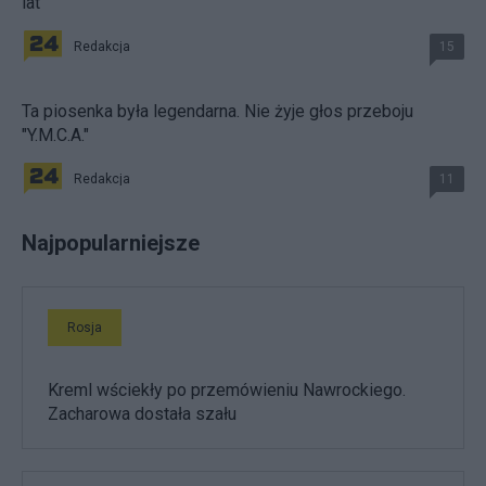
lat
Redakcja
15
Ta piosenka była legendarna. Nie żyje głos przeboju
"Y.M.C.A."
Redakcja
11
Najpopularniejsze
Rosja
Kreml wściekły po przemówieniu Nawrockiego.
Zacharowa dostała szału