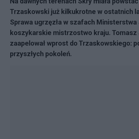
Na dawnych terenach Skry miała powstać 
Trzaskowski już kilkukrotne w ostatnich l
Sprawa ugrzęzła w szafach Ministerstwa 
koszykarskie mistrzostwo kraju. Tomasz
zaapelował wprost do Trzaskowskiego: po
przyszłych pokoleń.