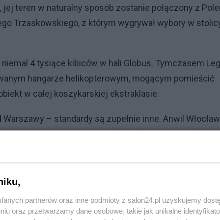
, jej teren w naturalny sposób zostanie połączony z Pol
go Trzaskowskiego, z którym wygrywał wybory w stolic
.
 niemal 4 tysiące kibiców w hali Globus. Tymczasem Leg
udowanym hangarze helikopterowym, mogącym pomieścić
biekt w całej koszykarskiej ekstraklasie.
 Warszawy – standardy są zupełnie inne. Anwil Włocła
 w nowoczesnej Netto Arenie (ponad 5 tys. miejsc), a Tre
e pomieścić aż 15 tys. widzów - przypomina "Gazeta
niku,
fanych partnerów oraz inne podmioty z salon24.pl uzyskujemy dost
niu oraz przetwarzamy dane osobowe, takie jak unikalne identyfikat
. Sąd obciążył poszkodowaną i nasłał komornika