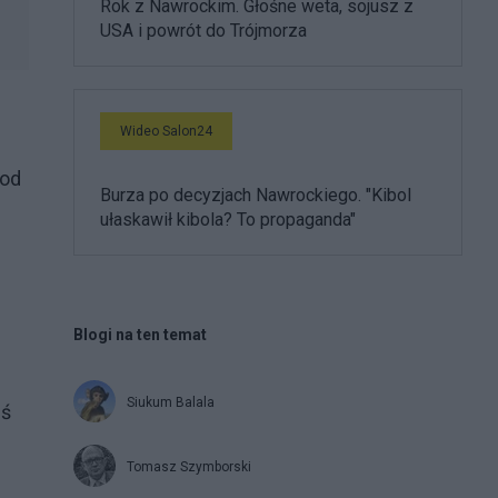
Rok z Nawrockim. Głośne weta, sojusz z
USA i powrót do Trójmorza
Wideo Salon24
 od
Burza po decyzjach Nawrockiego. "Kibol
ułaskawił kibola? To propaganda"
Blogi na ten temat
Siukum Balala
iś
Tomasz Szymborski