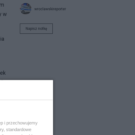
em
wroclawskireporter
y w
Napisz notkę
ia
wek
fl
ęp i przechowujemy
ory, standardowe