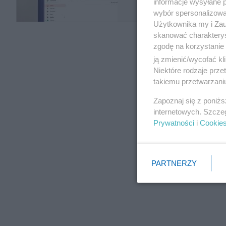
informacje wysyłane 
wybór spersonalizowan
Użytkownika my i Zau
skanować charakterys
zgodę na korzystanie 
ją zmienić/wycofać kl
Niektóre rodzaje prz
takiemu przetwarzaniu
Zapoznaj się z poniż
internetowych. Szcze
Prywatności
i
Cookie
PARTNERZY