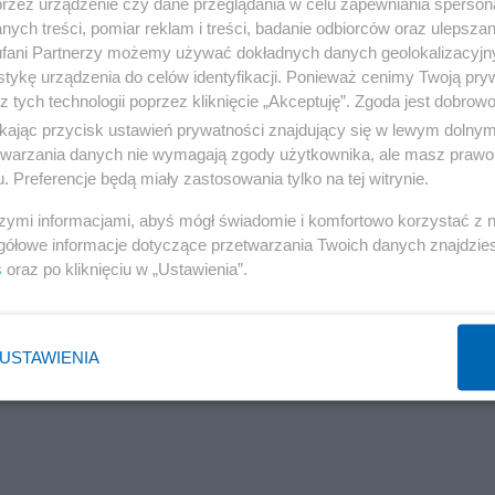
przez urządzenie czy dane przeglądania w celu zapewniania sperson
ych treści, pomiar reklam i treści, badanie odbiorców oraz ulepszan
fani Partnerzy możemy używać dokładnych danych geolokalizacyjn
tykę urządzenia do celów identyfikacji. Ponieważ cenimy Twoją pry
z tych technologii poprzez kliknięcie „Akceptuję”. Zgoda jest dobro
ikając przycisk ustawień prywatności znajdujący się w lewym dolny
etwarzania danych nie wymagają zgody użytkownika, ale masz prawo 
. Preferencje będą miały zastosowania tylko na tej witrynie.
szymi informacjami, abyś mógł świadomie i komfortowo korzystać z
gółowe informacje dotyczące przetwarzania Twoich danych znajdzi
s
oraz po kliknięciu w „Ustawienia”.
USTAWIENIA