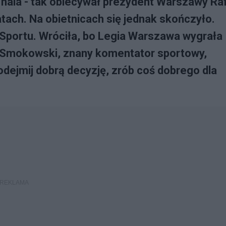
hala - tak obiecywał prezydent Warszawy Ra
atach. Na obietnicach się jednak skończyło.
Sportu. Wróciła, bo Legia Warszawa wygrała
 Smokowski, znany komentator sportowy,
dejmij dobrą decyzję, zrób coś dobrego dla