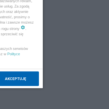
alizowanych reklam,
ie usług. Za zgodą
ych oraz aktywnie
watność, prosimy o
wolna i zawsze możesz
m rogu strony
.
sprzeciwić się
 naszych serwisów
esz w
Polityce
AKCEPTUJĘ