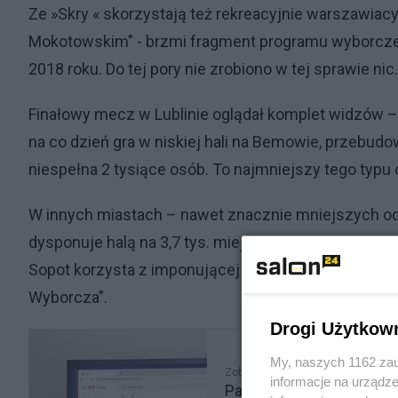
Ze »Skry « skorzystają też rekreacyjnie warszawiacy
Mokotowskim" - brzmi fragment programu wyborcze
2018 roku. Do tej pory nie zrobiono w tej sprawie nic
Finałowy mecz w Lublinie oglądał komplet widzów –
na co dzień gra w niskiej hali na Bemowie, przeb
niespełna 2 tysiące osób. To najmniejszy tego typu o
W innych miastach – nawet znacznie mniejszych od
dysponuje halą na 3,7 tys. miejsc, King Szczecin gra
Sopot korzysta z imponującej Ergo Areny, która moż
Wyborcza".
Drogi Użytkow
My, naszych 1162 zau
Zobacz także
informacje na urządze
Padła ofiarą wyłudzenia