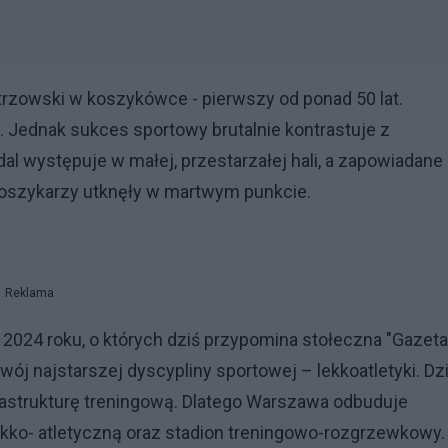
trzowski w koszykówce - pierwszy od ponad 50 lat.
 Jednak sukces sportowy brutalnie kontrastuje z
dal występuje w małej, przestarzałej hali, a zapowiadane
i koszykarzy utknęły w martwym punkcie.
Reklama
 2024 roku, o których dziś przypomina stołeczna "Gazeta
j najstarszej dyscypliny sportowej – lekkoatletyki. Dz
rastrukturę treningową. Dlatego Warszawa odbuduje
kko- atletyczną oraz stadion treningowo-rozgrzewkowy.