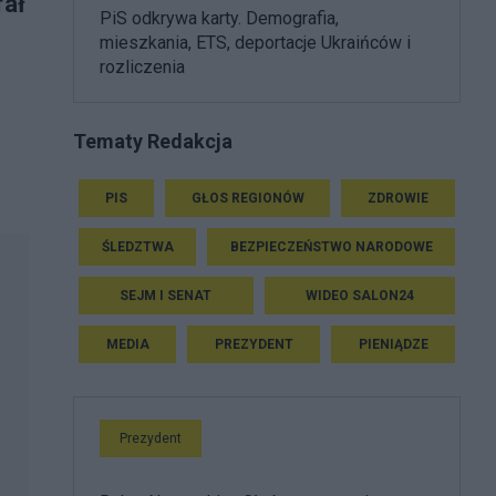
fał
PiS odkrywa karty. Demografia,
mieszkania, ETS, deportacje Ukraińców i
rozliczenia
Tematy Redakcja
PIS
GŁOS REGIONÓW
ZDROWIE
ŚLEDZTWA
BEZPIECZEŃSTWO NARODOWE
SEJM I SENAT
WIDEO SALON24
MEDIA
PREZYDENT
PIENIĄDZE
Prezydent