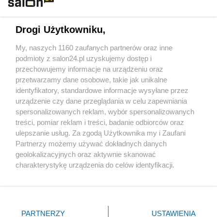
Technologie
Drogi Użytkowniku,
Sport
My, naszych 1160 zaufanych partnerów oraz inne
podmioty z salon24.pl uzyskujemy dostęp i
Społeczeństwo
przechowujemy informacje na urządzeniu oraz
przetwarzamy dane osobowe, takie jak unikalne
Kultura
identyfikatory, standardowe informacje wysyłane przez
urządzenie czy dane przeglądania w celu zapewniania
spersonalizowanych reklam, wybór spersonalizowanych
treści, pomiar reklam i treści, badanie odbiorców oraz
ulepszanie usług. Za zgodą Użytkownika my i Zaufani
X
Facebook
Instagram
Youtube
Partnerzy możemy używać dokładnych danych
geolokalizacyjnych oraz aktywnie skanować
charakterystykę urządzenia do celów identyfikacji.
Web Content Media sp. z o. o. © 2022
Ponieważ cenimy Twoją prywatność, prosimy o zgodę na
korzystanie z tych technologii poprzez kliknięcie
„Akceptuję”. Zgoda jest dobrowolna i zawsze możesz ją
Pomoc
O nas
Praca
Reklama
Kontakt
zmienić/wycofać klikając przycisk ustawień prywatności
PARTNERZY
USTAWIENIA