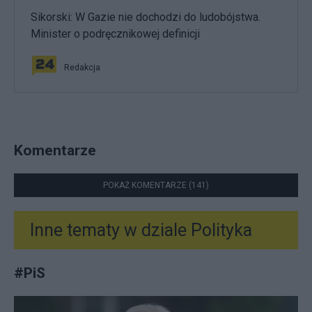
Sikorski: W Gazie nie dochodzi do ludobójstwa.
Minister o podręcznikowej definicji
Redakcja
Komentarze
POKAŻ KOMENTARZE (141)
Inne tematy w dziale
Polityka
#
PiS