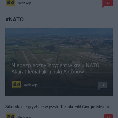
Redakcja
149
#
NATO
Niebezpieczny incydent w kraju NATO.
Akurat leciał ukraiński Antonow
Redakcja
34
Sikorski nie gryzł się w język. Tak określił Giorgię Meloni
Redakcja
93