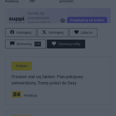
Redakcja
PAP
autorskim
Udostępnij
Udostępnij
Lubię to!
Skomentuj
141
Obserwuj notkę
Polityka
Przełom stał się faktem. Plan pokojowy
zatwierdzony, Trump poleci do Gazy
Redakcja