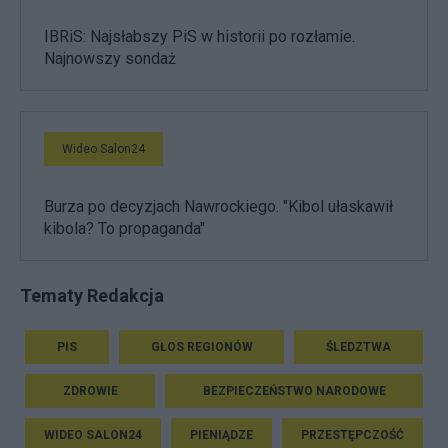
IBRiS: Najsłabszy PiS w historii po rozłamie.
Najnowszy sondaż
Wideo Salon24
Burza po decyzjach Nawrockiego. "Kibol ułaskawił
kibola? To propaganda"
Tematy Redakcja
PIS
GŁOS REGIONÓW
ŚLEDZTWA
ZDROWIE
BEZPIECZEŃSTWO NARODOWE
WIDEO SALON24
PIENIĄDZE
PRZESTĘPCZOŚĆ