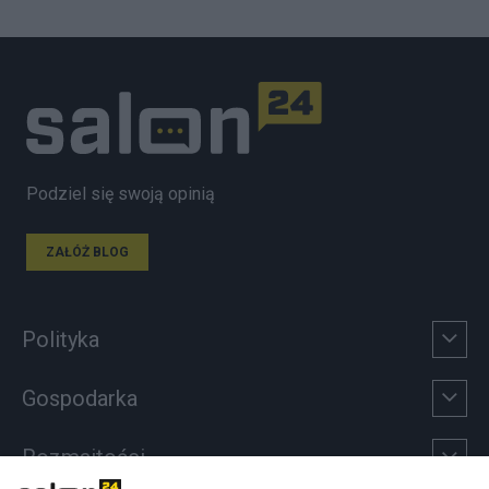
Podziel się swoją opinią
ZAŁÓŻ BLOG
Polityka
Gospodarka
Rozmaitości