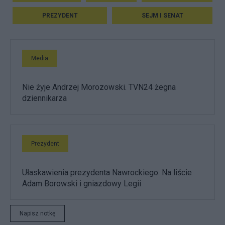
PREZYDENT
SEJM I SENAT
Media
Nie żyje Andrzej Morozowski. TVN24 żegna
dziennikarza
Prezydent
Ułaskawienia prezydenta Nawrockiego. Na liście
Adam Borowski i gniazdowy Legii
Napisz notkę