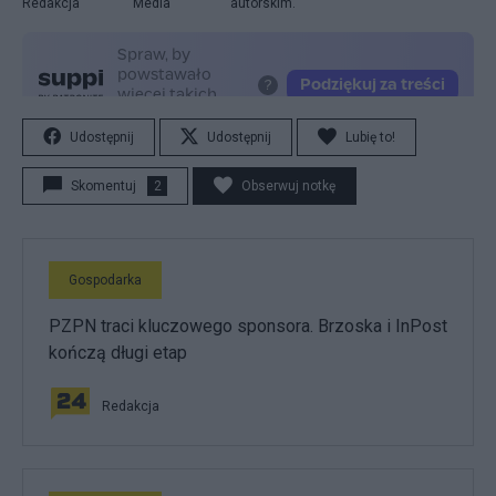
Redakcja
Media
autorskim.
Udostępnij
Udostępnij
Lubię to!
Skomentuj
2
Obserwuj notkę
Gospodarka
PZPN traci kluczowego sponsora. Brzoska i InPost
kończą długi etap
Redakcja