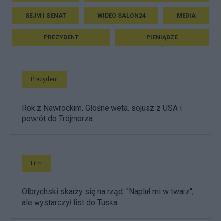
SEJM I SENAT
WIDEO SALON24
MEDIA
PREZYDENT
PIENIĄDZE
Prezydent
Rok z Nawrockim. Głośne weta, sojusz z USA i
powrót do Trójmorza
Film
Olbrychski skarży się na rząd. "Napluł mi w twarz",
ale wystarczył list do Tuska