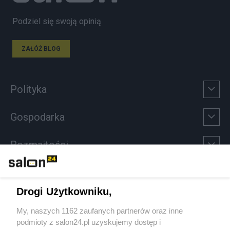
Podziel się swoją opinią
ZAŁÓŻ BLOG
Polityka
Gospodarka
Rozmaitości
Technologie
Drogi Użytkowniku,
Sport
My, naszych 1162 zaufanych partnerów oraz inne
podmioty z salon24.pl uzyskujemy dostęp i
Społeczeństwo