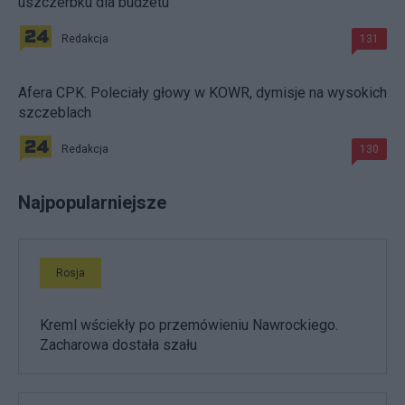
uszczerbku dla budżetu
Redakcja
131
Afera CPK. Poleciały głowy w KOWR, dymisje na wysokich
szczeblach
Redakcja
130
Najpopularniejsze
Rosja
Kreml wściekły po przemówieniu Nawrockiego.
Zacharowa dostała szału