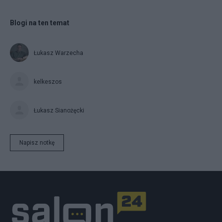
Blogi na ten temat
Łukasz Warzecha
kelkeszos
Łukasz Sianożęcki
Napisz notkę