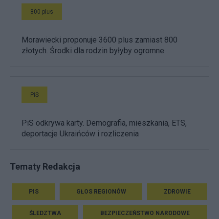
800 plus
Morawiecki proponuje 3600 plus zamiast 800
złotych. Środki dla rodzin byłyby ogromne
PiS
PiS odkrywa karty. Demografia, mieszkania, ETS,
deportacje Ukraińców i rozliczenia
Tematy Redakcja
PIS
GŁOS REGIONÓW
ZDROWIE
ŚLEDZTWA
BEZPIECZEŃSTWO NARODOWE