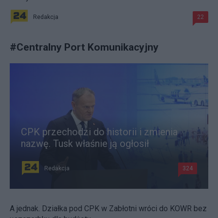
Redakcja
22
#
Centralny Port Komunikacyjny
CPK przechodzi do historii i zmienia
nazwę. Tusk właśnie ją ogłosił
Redakcja
324
A jednak. Działka pod CPK w Zabłotni wróci do KOWR bez