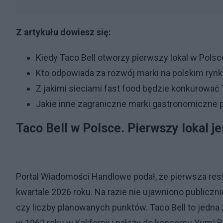
Z artykułu dowiesz się:
Kiedy Taco Bell otworzy pierwszy lokal w Polsc
Kto odpowiada za rozwój marki na polskim ryn
Z jakimi sieciami fast food będzie konkurować 
Jakie inne zagraniczne marki gastronomiczne p
Taco Bell w Polsce. Pierwszy lokal j
Portal Wiadomości Handlowe podał, że pierwsza rest
kwartale 2026 roku. Na razie nie ujawniono publicz
czy liczby planowanych punktów. Taco Bell to jedna 
w 1962 roku w Kalifornii i należy do koncernu Yum! Br