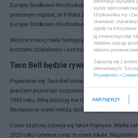
informacje wysyłane 
Europie Środkowo-Wschodniej. Firma prowadzi już w
wybór spersonalizowan
prasowym napisał, że Polska została uznana za jede
Użytkownika my i Zau
skanować charakterys
Europie Środkowo-Wschodniej.
zgodę na korzystanie 
ją zmienić/wycofać kl
Wejście nowej marki następuje w trudnym okresie dl
Niektóre rodzaje prz
kosztami działalności i ostrożniejszym podejściem 
takiemu przetwarzaniu
Zapoznaj się z poniż
Taco Bell będzie rywalizować z KFC,
internetowych. Szcze
Prywatności
i
Cookie
Pojawienie się Taco Bell oznacza kolejne zaostrzen
graczem pozostaje oczywiście hegemon McDonald's,
1992 roku. Silną pozycję ma również KFC. Sieć powst
PARTNERZY
Restauracje marki należą dziś do najpopularniejszych 
Coraz szybciej rozwija się także Popeyes. Marka za
2023 roku i otwiera coraz to nowe lokale. Na polski