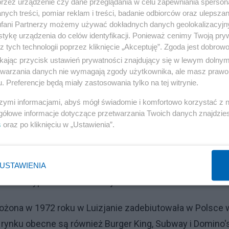
przez urządzenie czy dane przeglądania w celu zapewniania sperson
 Polsce KFC, Pizza Hut, Starbucks. Operator w komunika
ych treści, pomiar reklam i treści, badanie odbiorców oraz ulepszan
n z kluczowych rynków dla dalszej ekspansji Taco Bell 
fani Partnerzy możemy używać dokładnych danych geolokalizacyjn
tykę urządzenia do celów identyfikacji. Ponieważ cenimy Twoją pry
z tych technologii poprzez kliknięcie „Akceptuję”. Zgoda jest dobro
ikając przycisk ustawień prywatności znajdujący się w lewym dolny
a branży gastronomicznej, która mierzy się z rosnącymi
etwarzania danych nie wymagają zgody użytkownika, ale masz prawo 
klientów do wydatków.
. Preferencje będą miały zastosowania tylko na tej witrynie.
szymi informacjami, abyś mógł świadomie i komfortowo korzystać z
 McDonald’s i Popeyes
gółowe informacje dotyczące przetwarzania Twoich danych znajdzi
s
oraz po kliknięciu w „Ustawienia”.
ie konkurencji na rynku fast food w Polsce. Największym
 założony w 1940 roku w USA, który działa w Polsce od
ała w 1930 roku, a do Polski weszła w latach 90.
USTAWIENIA
lokali typu fast food w kraju.
łożona w 1972 roku w Luizjanie zadebiutowała w Polsce 
m rynku obecne są również Burger King, Subway i Domino'