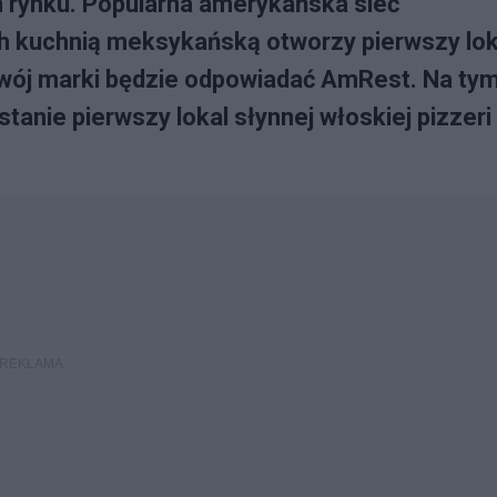
im rynku. Popularna amerykańska sieć
ch kuchnią meksykańską otworzy pierwszy lok
zwój marki będzie odpowiadać AmRest. Na ty
anie pierwszy lokal słynnej włoskiej pizzeri