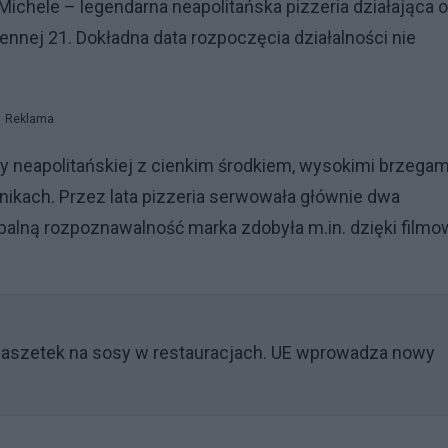
 Michele – legendarna neapolitańska pizzeria działająca 
iennej 21. Dokładna data rozpoczęcia działalności nie
Reklama
zzy neapolitańskiej z cienkim środkiem, wysokimi brzegami
nikach. Przez lata pizzeria serwowała głównie dwa
obalną rozpoznawalność marka zdobyła m.in. dzięki filmo
aszetek na sosy w restauracjach. UE wprowadza nowy