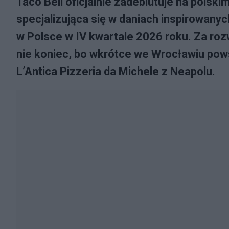
Taco Bell oficjalnie zadebiutuje na polsk
specjalizująca się w daniach inspirowany
w Polsce w IV kwartale 2026 roku. Za ro
nie koniec, bo wkrótce we Wrocławiu powst
L’Antica Pizzeria da Michele z Neapolu.