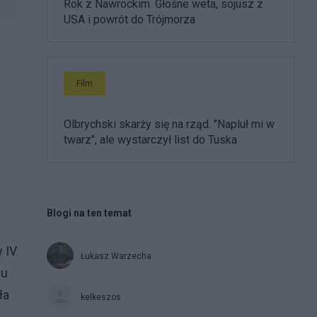
Rok z Nawrockim. Głośne weta, sojusz z
USA i powrót do Trójmorza
Film
Olbrychski skarży się na rząd. "Napluł mi w
twarz", ale wystarczył list do Tuska
Blogi na ten temat
 IV
Łukasz Warzecha
nu
ła
kelkeszos