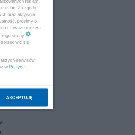
alizowanych reklam,
cie
ie usług. Za zgodą
w
ych oraz aktywnie
watność, prosimy o
wolna i zawsze możesz
m rogu strony
.
sprzeciwić się
 naszych serwisów
esz w
Polityce
AKCEPTUJĘ
w
s