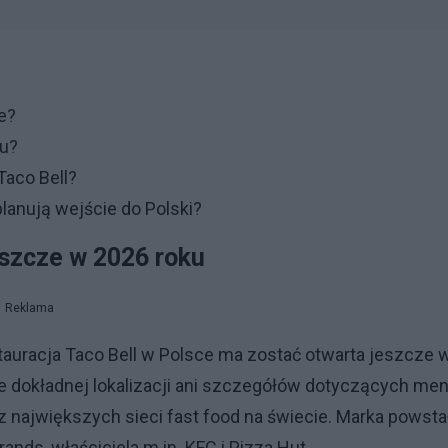
e?
ku?
Taco Bell?
lanują wejście do Polski?
eszcze w 2026 roku
Reklama
auracja Taco Bell w Polsce ma zostać otwarta jeszcze w
nie dokładnej lokalizacji ani szczegółów dotyczących me
z największych sieci fast food na świecie. Marka powsta
ands, właściciela m.in. KFC i Pizza Hut.