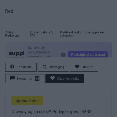
Red.
Autor:
Źródło: Salon24,
© Artykuł jest chroniony prawem
Redakcja
PAP
autorskim
Udostępnij
Udostępnij
Lubię to!
Skomentuj
84
Obserwuj notkę
Społeczeństwo
Dowody są za słabe? Podejrzany ws. RARS