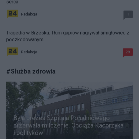
serca
Redakcja
1
Tragedia w Brzesku. Tłum gapiów nagrywał śmigłowiec z
poszkodowanym
Redakcja
29
#
Służba zdrowia
Była prezes Szpitala Południowego
przerwała milczenie. Obciąża Kacprzyka
i polityków