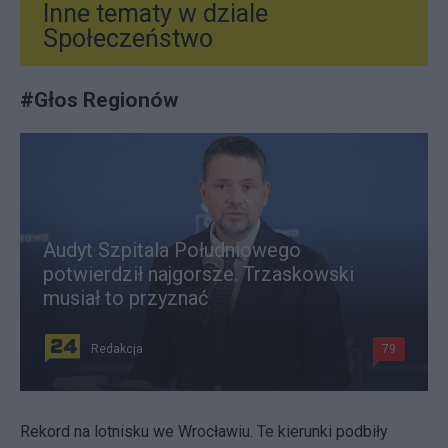
Inne tematy w dziale
Społeczeństwo
#
Głos Regionów
Audyt Szpitala Południowego
potwierdził najgorsze. Trzaskowski
musiał to przyznać
Redakcja
79
Rekord na lotnisku we Wrocławiu. Te kierunki podbiły