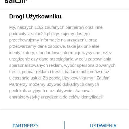
Technologie
Drogi Użytkowniku,
Sport
My, naszych 1162 zaufanych partnerów oraz inne
podmioty z salon24.pl uzyskujemy dostęp i
Społeczeństwo
przechowujemy informacje na urządzeniu oraz
przetwarzamy dane osobowe, takie jak unikalne
Kultura
identyfikatory, standardowe informacje wysyłane przez
urządzenie czy dane przeglądania w celu zapewniania
spersonalizowanych reklam, wybór spersonalizowanych
treści, pomiar reklam i treści, badanie odbiorców oraz
ulepszanie usług. Za zgodą Użytkownika my i Zaufani
X
Facebook
Instagram
Youtube
Partnerzy możemy używać dokładnych danych
geolokalizacyjnych oraz aktywnie skanować
charakterystykę urządzenia do celów identyfikacji.
Web Content Media sp. z o. o. © 2022
Ponieważ cenimy Twoją prywatność, prosimy o zgodę na
korzystanie z tych technologii poprzez kliknięcie
„Akceptuję”. Zgoda jest dobrowolna i zawsze możesz ją
Pomoc
O nas
Praca
Reklama
Kontakt
zmienić/wycofać klikając przycisk ustawień prywatności
PARTNERZY
USTAWIENIA