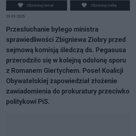
świadka, poseł PiS, były minister sprawiedliwości
Obserwuj temat
Obserwuj notkę
Zbigniew Ziobro na posiedzeniu sejmowej Komisji
29.09.2025
śledczej ds. inwigilacji systemem Pegasus w Sejmie w
Warszawie, 29 bm. (aldg) PAP/Marcin Obara
Przesłuchanie byłego ministra
sprawiedliwości Zbigniewa Ziobry przed
sejmową komisją śledczą ds. Pegasusa
przerodziło się w kolejną odsłonę sporu
z Romanem Giertychem. Poseł Koalicji
Obywatelskiej zapowiedział złożenie
zawiadomienia do prokuratury przeciwko
politykowi PiS.