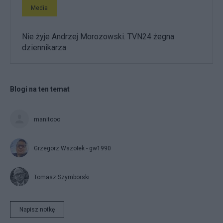
Media
Nie żyje Andrzej Morozowski. TVN24 żegna
dziennikarza
Blogi na ten temat
manitooo
Grzegorz Wszołek - gw1990
Tomasz Szymborski
Napisz notkę