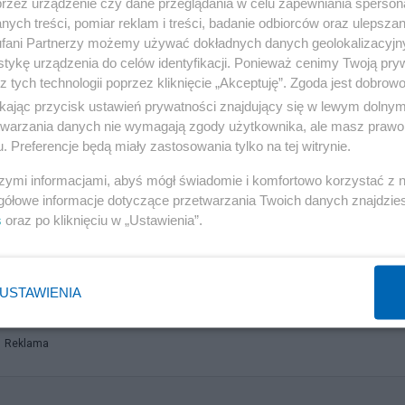
przez urządzenie czy dane przeglądania w celu zapewniania sperson
ych treści, pomiar reklam i treści, badanie odbiorców oraz ulepszan
dzie klienci spędzają więcej czasu, łącząc zakupy z rozry
fani Partnerzy możemy używać dokładnych danych geolokalizacyjn
wiadczenie, a nie tylko generują ruch – wyjaśnia Mateu
tykę urządzenia do celów identyfikacji. Ponieważ cenimy Twoją pry
z tych technologii poprzez kliknięcie „Akceptuję”. Zgoda jest dobro
ikając przycisk ustawień prywatności znajdujący się w lewym dolny
etwarzania danych nie wymagają zgody użytkownika, ale masz prawo 
aleriach handlowych spadła o 14,2 proc. w porównaniu z
. Preferencje będą miały zastosowania tylko na tej witrynie.
teusza Nowaka z Proxi.cloud, w tym przypadku wpływ
szymi informacjami, abyś mógł świadomie i komfortowo korzystać z
acówkach. Część klientów zmienia swoje upodobania
gółowe informacje dotyczące przetwarzania Twoich danych znajdzi
p. odebrania zamówienia. To odbija się na ogólnej liczb
s
oraz po kliknięciu w „Ustawienia”.
dr. jest zauważalny. Jeżeli w głównej mierze dotyczył on
towarów bez zamiaru ich kupna, to nie powinien aż tak
USTAWIENIA
Reklama