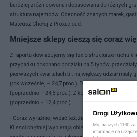
bardziej zróżnicowana i dopasowana do różnych grup
struktura najemców. Obecność znanych marek, gastro
Mateusz Chołuj z Proxi.cloud.
Mniejsze sklepy cieszą się coraz w
Z raportu dowiadujemy się też o strukturze ruchu kl
przypadku dokonano podziału na 5 typów, przedziały
pierwszych kwartałach br. największy udział miały gal
(rok wcześniej – 24,7 proc.). Dalej widzimy największ
(poprzednio – 24,5 proc.). Z kolei na końcu znajdują 
(poprzednio – 12,4 proc.).
Drogi Użytkow
- Coraz wyraźniej widać też, że na znaczeniu zyskuj
My, naszych 1160 zau
Klienci chętniej wybierają obiekty położone blisko 
informacje na urządze
wystarczającą ofertę zakupową. Silną pozycję na ry