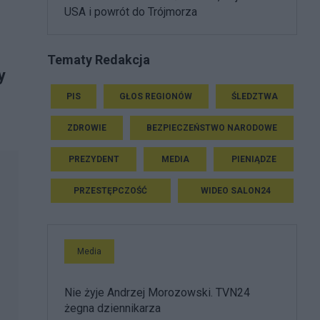
USA i powrót do Trójmorza
Tematy Redakcja
y
PIS
GŁOS REGIONÓW
ŚLEDZTWA
ZDROWIE
BEZPIECZEŃSTWO NARODOWE
PREZYDENT
MEDIA
PIENIĄDZE
PRZESTĘPCZOŚĆ
WIDEO SALON24
Media
Nie żyje Andrzej Morozowski. TVN24
żegna dziennikarza