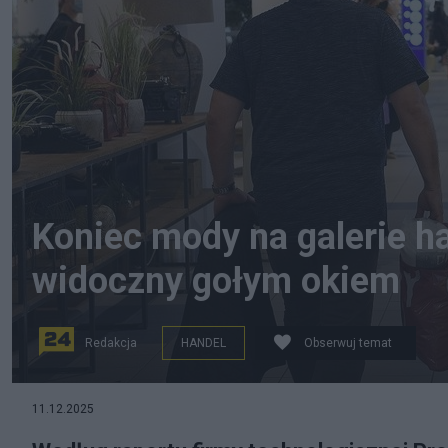
Koniec mody na galerie h
widoczny gołym okiem
Redakcja
HANDEL
Obserwuj temat
11.12.2025