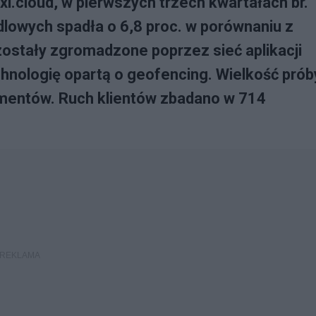
xi.cloud, w pierwszych trzech kwartałach br.
ndlowych spadła o 6,8 proc. w porównaniu z
ostały zgromadzone poprzez sieć aplikacji
hnologię opartą o geofencing. Wielkość prób
umentów. Ruch klientów zbadano w 714