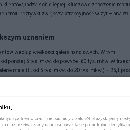
 klientów, radzą sobie lepiej. Kluczowe znaczenie ma tu
nomii i rozrywki zwiększa atrakcyjność wizyt – analizu
iększym uznaniem
ientów według wielkości galerii handlowych. W tym
 od poniżej 5 tys. mkw. do powyżej 60 tys. mkw. W trzec
erie małe (tj. od 5 tys. mkw. do 20 tys. mkw.) – 25,1 pro
e obiekty (tj. powyżej 60 tys. mkw.) – 24,5 proc.
się galerie duże (od 40 tys. mkw. do 60 tys. mkw.) – 12%
niku,
ą centra i galerie mniejsze, bliższe codziennym potrzeb
fanych partnerów oraz inne podmioty z salon24.pl uzyskujemy dost
miejsca zamieszkania, oferujące wygodę, łatwy dostęp i
niu oraz przetwarzamy dane osobowe, takie jak unikalne identyfikat
nku utrzymują największe galerie handlowe. Jednak peł