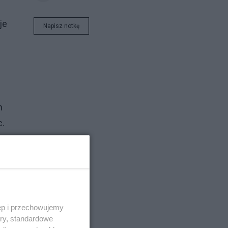
je
Napisz notkę
h
c.
om.
ęp i przechowujemy
ory, standardowe
nią