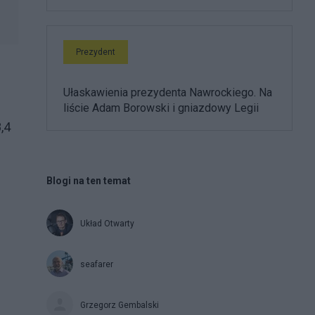
Prezydent
Ułaskawienia prezydenta Nawrockiego. Na
liście Adam Borowski i gniazdowy Legii
,4
Blogi na ten temat
Układ Otwarty
seafarer
Grzegorz Gembalski