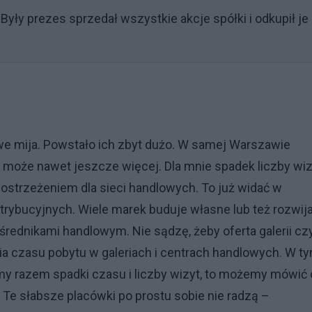
Były prezes sprzedał wszystkie akcje spółki i odkupił je
we mija. Powstało ich zbyt dużo. W samej Warszawie
a może nawet jeszcze więcej. Dla mnie spadek liczby wiz
 ostrzeżeniem dla sieci handlowych. To już widać w
trybucyjnych. Wiele marek buduje własne lub też rozwij
dnikami handlowym. Nie sądzę, żeby oferta galerii cz
ia czasu pobytu w galeriach i centrach handlowych. W t
my razem spadki czasu i liczby wizyt, to możemy mówić 
. Te słabsze placówki po prostu sobie nie radzą –