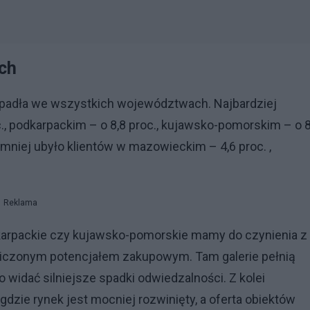
ych
 spadła we wszystkich województwach. Najbardziej
., podkarpackim – o 8,8 proc., kujawsko-pomorskim – o 8
ajmniej ubyło klientów w mazowieckim – 4,6 proc. ,
Reklama
karpackie czy kujawsko-pomorskie mamy do czynienia z
raniczonym potencjałem zakupowym. Tam galerie pełnią
 widać silniejsze spadki odwiedzalności. Z kolei
zie rynek jest mocniej rozwinięty, a oferta obiektów