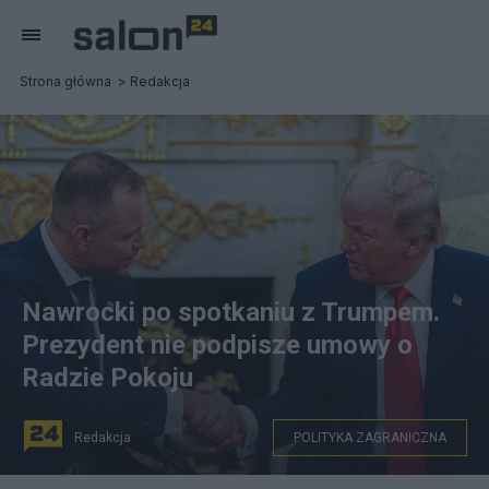
Strona główna
Redakcja
Nawrocki po spotkaniu z Trumpem.
Prezydent nie podpisze umowy o
Radzie Pokoju
Redakcja
POLITYKA ZAGRANICZNA
na zdjęciu: prezydent Karol Nawrocki i prezydent Donald