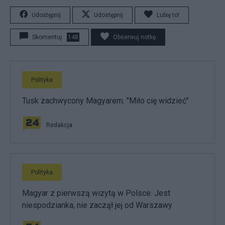
Udostępnij
Udostępnij
Lubię to!
Skomentuj
148
Obserwuj notkę
Polityka
Tusk zachwycony Magyarem. "Miło cię widzieć"
Redakcja
Polityka
Magyar z pierwszą wizytą w Polsce. Jest
niespodzianka, nie zaczął jej od Warszawy