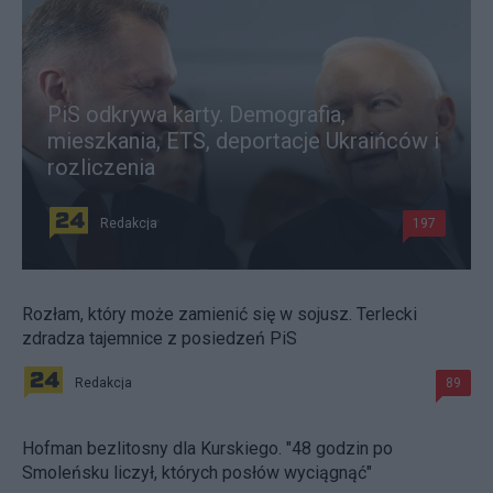
PiS odkrywa karty. Demografia,
mieszkania, ETS, deportacje Ukraińców i
rozliczenia
Redakcja
197
Rozłam, który może zamienić się w sojusz. Terlecki
zdradza tajemnice z posiedzeń PiS
Redakcja
89
Hofman bezlitosny dla Kurskiego. "48 godzin po
Smoleńsku liczył, których posłów wyciągnąć"