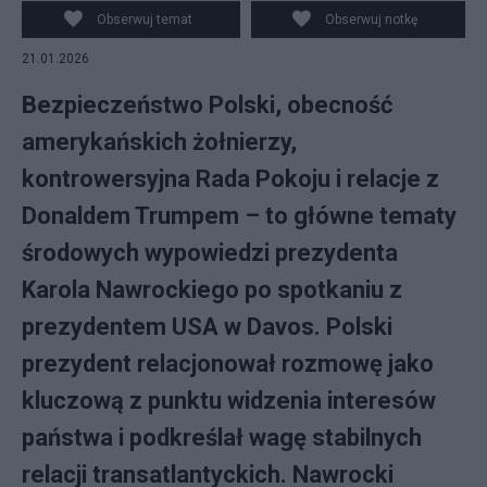
Trump. fot. EPA/AARON SCHWARTZ / POOL / PAP / EPA
Obserwuj temat
Obserwuj notkę
21.01.2026
Bezpieczeństwo Polski, obecność
amerykańskich żołnierzy,
kontrowersyjna Rada Pokoju i relacje z
Donaldem Trumpem – to główne tematy
środowych wypowiedzi prezydenta
Karola Nawrockiego po spotkaniu z
prezydentem USA w Davos. Polski
prezydent relacjonował rozmowę jako
kluczową z punktu widzenia interesów
państwa i podkreślał wagę stabilnych
relacji transatlantyckich. Nawrocki