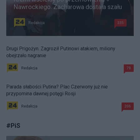
Nawrockiego. Zacharowa dostała szału
Redakcja
335
Drugi Prigożyn. Zagroził Putinowi atakiem, miliony
obejrzało nagranie
Redakcja
78
Parada słabości Putina? Plac Czerwony już nie
przypomina dawnej potęgi Rosji
Redakcja
206
#
PiS