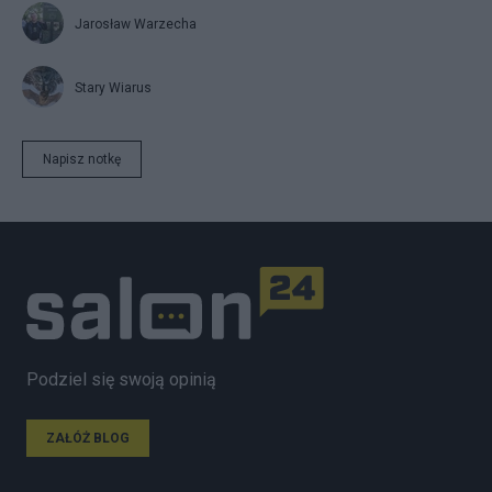
Jarosław Warzecha
Stary Wiarus
Napisz notkę
Podziel się swoją opinią
ZAŁÓŻ BLOG