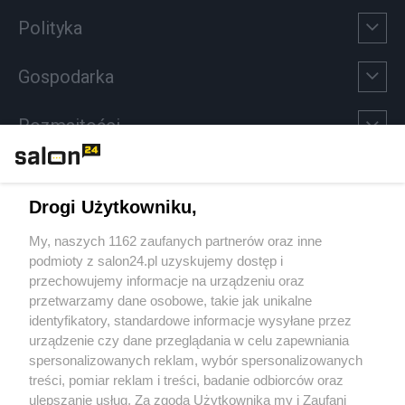
Polityka
Gospodarka
Rozmaitości
Technologie
Drogi Użytkowniku,
Sport
My, naszych 1162 zaufanych partnerów oraz inne
podmioty z salon24.pl uzyskujemy dostęp i
Społeczeństwo
przechowujemy informacje na urządzeniu oraz
przetwarzamy dane osobowe, takie jak unikalne
Kultura
identyfikatory, standardowe informacje wysyłane przez
urządzenie czy dane przeglądania w celu zapewniania
spersonalizowanych reklam, wybór spersonalizowanych
treści, pomiar reklam i treści, badanie odbiorców oraz
ulepszanie usług. Za zgodą Użytkownika my i Zaufani