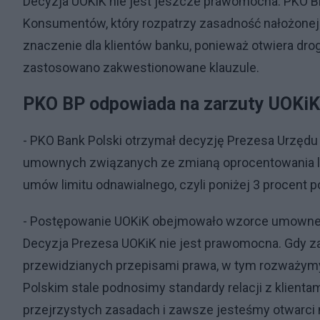
Decyzja UOKiK nie jest jeszcze prawomocna. PKO B
Konsumentów, który rozpatrzy zasadność nałożonej k
znaczenie dla klientów banku, ponieważ otwiera dr
zastosowano zakwestionowane klauzule.
PKO BP odpowiada na zarzuty UOKiK
- PKO Bank Polski otrzymał decyzję Prezesa Urzęd
umownych związanych ze zmianą oprocentowania lim
umów limitu odnawialnego, czyli poniżej 3 procent 
- Postępowanie UOKiK obejmowało wzorce umowne 
Decyzja Prezesa UOKiK nie jest prawomocna. Gdy z
przewidzianych przepisami prawa, w tym rozważymy
Polskim stale podnosimy standardy relacji z klienta
przejrzystych zasadach i zawsze jesteśmy otwarci 