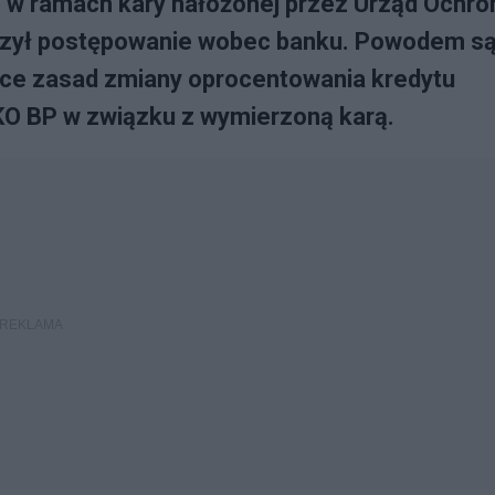
P w ramach kary nałożonej przez Urząd Ochro
ńczył postępowanie wobec banku. Powodem s
ce zasad zmiany oprocentowania kredytu
KO BP w związku z wymierzoną karą.