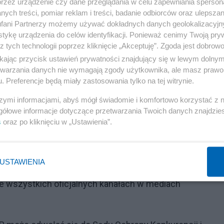
przez urządzenie czy dane przeglądania w celu zapewniania sperson
rzonego. Unijna dyrektywa uderzy w finanse najsłabszy
ych treści, pomiar reklam i treści, badanie odbiorców oraz ulepszan
fani Partnerzy możemy używać dokładnych danych geolokalizacyjn
tykę urządzenia do celów identyfikacji. Ponieważ cenimy Twoją pry
z tych technologii poprzez kliknięcie „Akceptuję”. Zgoda jest dobro
ikając przycisk ustawień prywatności znajdujący się w lewym dolny
etwarzania danych nie wymagają zgody użytkownika, ale masz prawo 
. Preferencje będą miały zastosowania tylko na tej witrynie.
niedozwolone zapisy były stosowane przez PKO BP dokład
szymi informacjami, abyś mógł świadomie i komfortowo korzystać z
otrwały. Co więcej, bank nie zaprzestał ich stosowania
gółowe informacje dotyczące przetwarzania Twoich danych znajdzi
na wysokość nałożonej sankcji.
s
oraz po kliknięciu w „Ustawienia”.
Reklama
USTAWIENIA
 bank został zobowiązany do opublikowania informacji o
we wszystkich oficjalnych kanałach w mediach