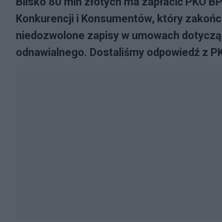
Blisko 80 mln złotych ma zapłacić PKO B
Konkurencji i Konsumentów, który zako
niedozwolone zapisy w umowach dotyczą
odnawialnego. Dostaliśmy odpowiedź z P