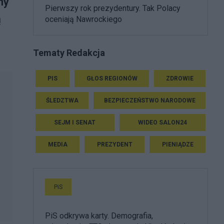
ny
Pierwszy rok prezydentury. Tak Polacy
ą
oceniają Nawrockiego
Tematy Redakcja
PIS
GŁOS REGIONÓW
ZDROWIE
ŚLEDZTWA
BEZPIECZEŃSTWO NARODOWE
SEJM I SENAT
WIDEO SALON24
MEDIA
PREZYDENT
PIENIĄDZE
PiS
PiS odkrywa karty. Demografia,