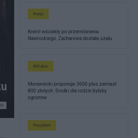
Rosja
Kreml wściekły po przemówieniu
Nawrockiego. Zacharowa dostała szału
800 plus
ku
Morawiecki proponuje 3600 plus zamiast
800 złotych. Środki dla rodzin byłyby
ogromne
23
Prezydent