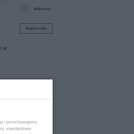
kelkeszos
Napisz notkę
i w
zją
ęp i przechowujemy
ory, standardowe