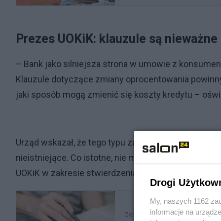
Prezes UOKiK: klauzule są nieważne
– Bank jako silniejsza strona w umowie z konsument
Klauzule dotyczące zmiany oprocentowania powinny 
jaki sposób mogą zmienić się koszty kredytu – ośw
Urząd wskazał, że tego typu zapisy należy uznać za
nieistniejące. Co istotne, nie ma potrzeby występ
UOKiK w zakresie stwierdzenia niedozwolonego char
Drogi Użytkow
My, naszych 1162 zau
informacje na urządze
Zobacz także