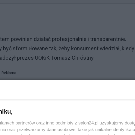
em powinien działać profesjonalnie i transparentnie.
być sformułowane tak, żeby konsument wiedział, kiedy 
iadczył prezes UOKiK Tomasz Chróstny.
Reklama
 nieważne, a konsumenci mogą je traktować jak
owania na drogę sądową, ponieważ sądy są związane decy
akteru klauzul.
niku,
fanych partnerów oraz inne podmioty z salon24.pl uzyskujemy dost
niu oraz przetwarzamy dane osobowe, takie jak unikalne identyfikat