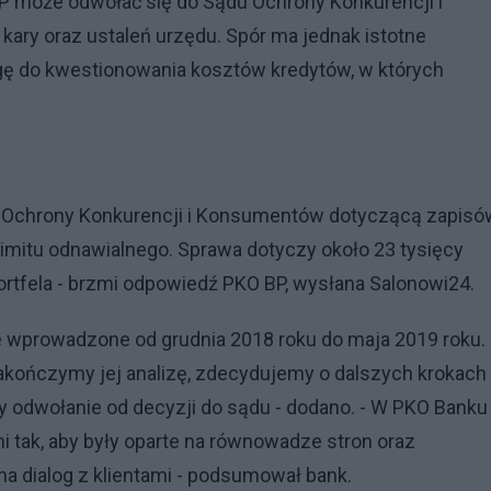
P może odwołać się do Sądu Ochrony Konkurencji i
ary oraz ustaleń urzędu. Spór ma jednak istotne
ogę do kwestionowania kosztów kredytów, w których
u Ochrony Konkurencji i Konsumentów dotyczącą zapisó
itu odnawialnego. Sprawa dotyczy około 23 tysięcy
portfela - brzmi odpowiedź PKO BP, wysłana Salonowi24.
wprowadzone od grudnia 2018 roku do maja 2019 roku.
akończymy jej analizę, zdecydujemy o dalszych krokach
 odwołanie od decyzji do sądu - dodano. - W PKO Banku
mi tak, aby były oparte na równowadze stron oraz
na dialog z klientami - podsumował bank.