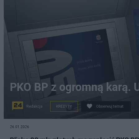
PKO BP z ogromną karą. U
Redakcja
KREDYTY
Obserwuj temat
26.01.2026