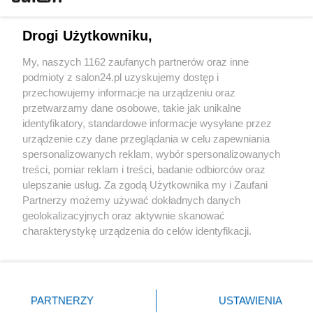
Technologie
Drogi Użytkowniku,
Sport
My, naszych 1162 zaufanych partnerów oraz inne
podmioty z salon24.pl uzyskujemy dostęp i
Społeczeństwo
przechowujemy informacje na urządzeniu oraz
przetwarzamy dane osobowe, takie jak unikalne
Kultura
identyfikatory, standardowe informacje wysyłane przez
urządzenie czy dane przeglądania w celu zapewniania
spersonalizowanych reklam, wybór spersonalizowanych
treści, pomiar reklam i treści, badanie odbiorców oraz
ulepszanie usług. Za zgodą Użytkownika my i Zaufani
X
Facebook
Instagram
Youtube
Partnerzy możemy używać dokładnych danych
geolokalizacyjnych oraz aktywnie skanować
charakterystykę urządzenia do celów identyfikacji.
Web Content Media sp. z o. o. © 2022
Ponieważ cenimy Twoją prywatność, prosimy o zgodę na
korzystanie z tych technologii poprzez kliknięcie
„Akceptuję”. Zgoda jest dobrowolna i zawsze możesz ją
Pomoc
O nas
Praca
Reklama
Kontakt
zmienić/wycofać klikając przycisk ustawień prywatności
PARTNERZY
USTAWIENIA
znajdujący się w lewym dolnym rogu strony
. Niektóre