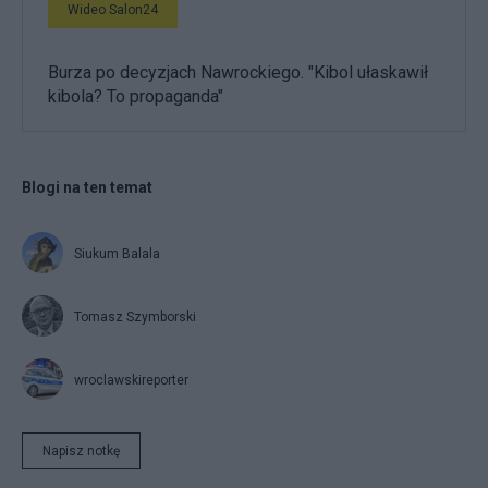
Wideo Salon24
Burza po decyzjach Nawrockiego. "Kibol ułaskawił
kibola? To propaganda"
Blogi na ten temat
Siukum Balala
Tomasz Szymborski
wroclawskireporter
Napisz notkę