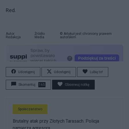
Red.
Autor:
Źródło:
© Artykuł jest chroniony prawem
Redakcja
Media
autorskim.
Udostępnij
Udostępnij
Lubię to!
Skomentuj
165
Obserwuj notkę
Społeczeństwo
Brutalny atak przy Złotych Tarasach. Policja
namierza agresora