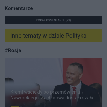
Komentarze
POKAŻ KOMENTARZE (23)
Inne tematy w dziale
Polityka
#
Rosja
Kreml wściekły po przemówieniu
Nawrockiego. Zacharowa dostała szału