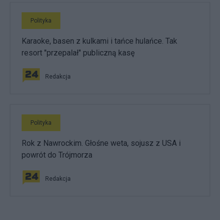
Polityka
Karaoke, basen z kulkami i tańce hulańce. Tak
resort "przepalał" publiczną kasę
Redakcja
Polityka
Rok z Nawrockim. Głośne weta, sojusz z USA i
powrót do Trójmorza
Redakcja