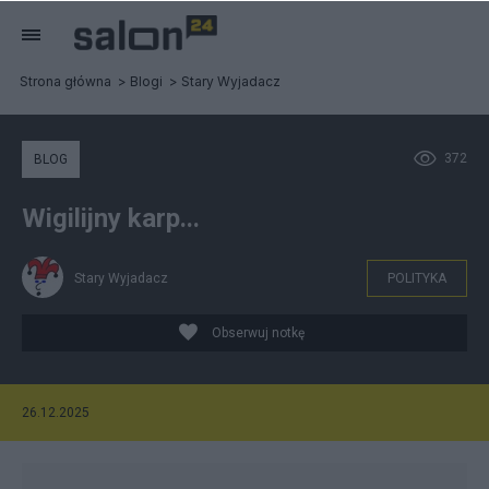
Strona główna
Blogi
Stary Wyjadacz
372
BLOG
Wigilijny karp...
Stary Wyjadacz
POLITYKA
Obserwuj notkę
26.12.2025