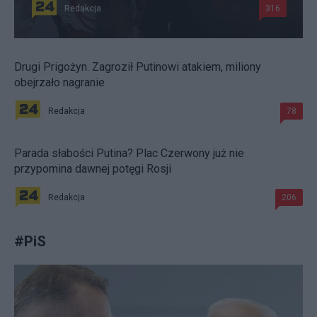
Redakcja
316
Drugi Prigożyn. Zagroził Putinowi atakiem, miliony
obejrzało nagranie
Redakcja
78
Parada słabości Putina? Plac Czerwony już nie
przypomina dawnej potęgi Rosji
Redakcja
206
#
PiS