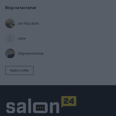
Blogi na ten temat
Jan Filip Libicki
catrw
Zbigniew Kuźmiuk
Napisz notkę