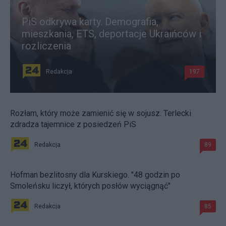
PiS odkrywa karty. Demografia,
mieszkania, ETS, deportacje Ukraińców i
rozliczenia
Redakcja
197
Rozłam, który może zamienić się w sojusz. Terlecki
zdradza tajemnice z posiedzeń PiS
Redakcja
89
Hofman bezlitosny dla Kurskiego. "48 godzin po
Smoleńsku liczył, których posłów wyciągnąć"
Redakcja
85