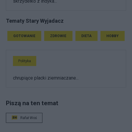
skrzydełko z indyka...
Tematy Stary Wyjadacz
GOTOWANIE
ZDROWIE
DIETA
HOBBY
Polityka
chrupiące placki ziemniaczane...
Piszą na ten temat
Rafał Woś