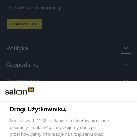
Podziel się swoją opinią
ZAŁÓŻ BLOG
Polityka
Gospodarka
Rozmaitości
Technologie
Drogi Użytkowniku,
Sport
My, naszych 1162 zaufanych partnerów oraz inne
podmioty z salon24.pl uzyskujemy dostęp i
Społeczeństwo
przechowujemy informacje na urządzeniu oraz